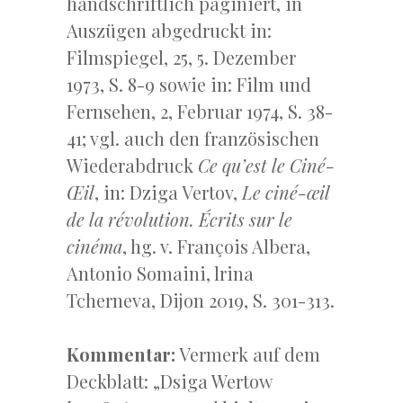
handschriftlich paginiert, in
Auszügen abgedruckt in:
Filmspiegel, 25, 5. Dezember
1973, S. 8-9 sowie in: Film und
Fernsehen, 2, Februar 1974, S. 38-
41; vgl. auch den französischen
Wiederabdruck
Ce qu’est le Ciné-
Œil
, in:
Dziga Vertov,
Le ciné-œil
de la révolution. Écrits sur le
cinéma
, hg. v. François Albera,
Antonio Somaini, lrina
Tcherneva, Dijon 2019, S. 301-313.
Kommentar:
Vermerk auf dem
Deckblatt: „Dsiga Wertow