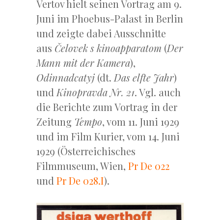
Vertov hielt seinen Vortrag am 9.
Juni im Phoebus-Palast in Berlin
und zeigte dabei Ausschnitte
aus
Čelovek s kinoapparatom
(
Der
Mann mit der Kamera
),
Odinnadcatyj
(dt.
Das elfte Jahr
)
und
Kinopravda Nr. 21
. Vgl. auch
die Berichte zum Vortrag in der
Zeitung
Tempo
, vom 11. Juni 1929
und im Film Kurier, vom 14. Juni
1929 (Österreichisches
Filmmuseum, Wien,
Pr De 022
und
Pr De 028.I
).