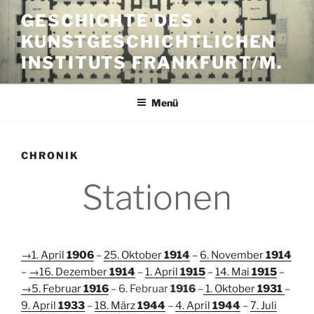
Zum
GESCHICHTE DES
Inhalt
KUNSTGESCHICHTLICHEN
springen
INSTITUTS FRANKFURT/M.
Menü
CHRONIK
Stationen
→1. April
1906
–
25. Oktober
1914
–
6. November
1914
–
→
16. Dezember
1914
–
1. April
1915
–
14. Mai
1915
–
→5. Februar
1916
– 6. Februar
1916
–
1. Oktober
1931
–
9. April
1933
–
18. März
1944
–
4. April
1944
–
7. Juli