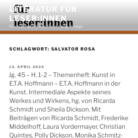
Zum
LITERATUR FÜR
Inhalt
LESER:INNEN
springen
Eine Zeitschrift des Peter Lang Verlags
SCHLAGWORT:
SALVATOR ROSA
VERÖFFENTLICHT
13. APRIL 2024
AM
Jg. 45 – H. 1-2 – Themenheft: Kunst in
E.T.A. Hoffmann – E.T.A. Hoffmann in der
Kunst. Intermediale Aspekte seines
Werkes und Wirkens, hg. von Ricarda
Schmidt und Sheila Dickson. Mit
Beiträgen von Ricarda Schmidt, Frederike
Middelhoff, Laura Vordermayer, Christian
Quintes, Polly Dickson, Monika Schmitz-