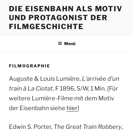
Zum
DIE EISENBAHN ALS MOTIV
Inhalt
UND PROTAGONIST DER
springen
FILMGESCHICHTE
Menü
FILMOGRAPHIE
Auguste & Louis Lumière,
L‘arrivée d’un
train à La Ciotat
, F 1896, S/W, 1 Min. [Für
weitere Lumière-Filme mit dem Motiv
der Eisenbahn siehe
hier
]
Edwin S. Porter,
The Great Train Robbery
,