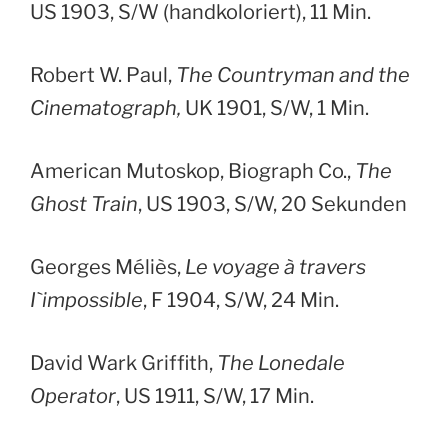
US 1903, S/W (handkoloriert), 11 Min.
Robert W. Paul,
The Countryman and the
Cinematograph,
UK 1901, S/W, 1 Min.
American Mutoskop, Biograph Co.,
The
Ghost Train
, US 1903, S/W, 20 Sekunden
Georges Méliès,
Le voyage à travers
I`impossible
, F 1904, S/W, 24 Min.
David Wark Griffith,
The Lonedale
Operator
, US 1911, S/W, 17 Min.