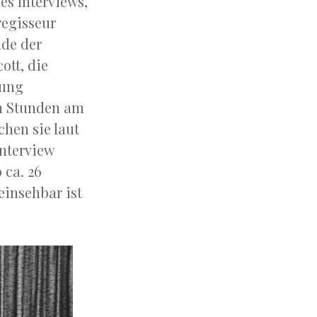
es Interviews,
regisseur
nde der
ott, die
tung
un Stunden am
hen sie laut
Interview
 ca. 26
einsehbar ist