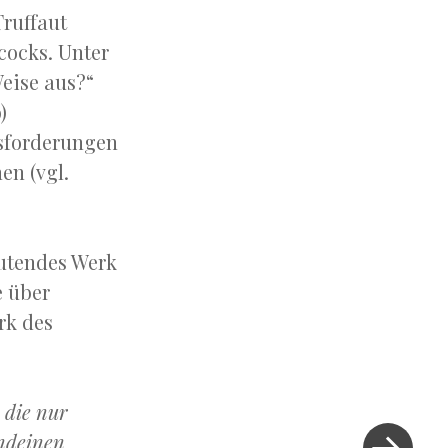
ruffaut
cocks. Unter
Weise aus?“
)
sforderungen
en (vgl.
eutendes Werk
e über
rk des
 die nur
Next
Post
endeinen