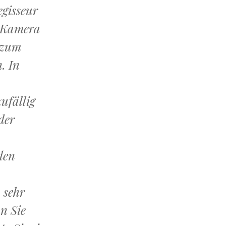
egisseur
e Kamera
a zum
. In
ufällig
der
den
 sehr
nn Sie