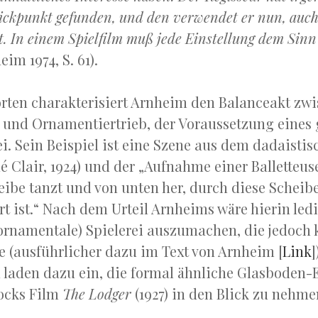
Blickpunkt gefunden, und den verwendet er nun, auc
t. In einem Spielfilm muß jede Einstellung dem Sin
eim 1974, S. 61).
rten charakterisiert Arnheim den Balanceakt zw
 und Ornamentiertrieb, der Voraussetzung eines
i. Sein Beispiel ist eine Szene aus dem dadaisti
 Clair, 1924) und der „Aufnahme einer Balletteuse
eibe tanzt und von unten her, durch diese Scheib
t ist.“ Nach dem Urteil Arnheims wäre hierin ledi
 ornamentale) Spielerei auszumachen, die jedoch 
e (ausführlicher dazu im Text von Arnheim [
Link
aden dazu ein, die formal ähnliche Glasboden-E
ocks Film
The Lodger
(1927) in den Blick zu nehme