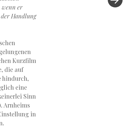
»
h wenn er
n der Handlung
ischen
 gelungenen
schen Kurzfilm
, die auf
e hindurch,
glich eine
keinerlei Sinn
]). Arnheims
instellung in
n.