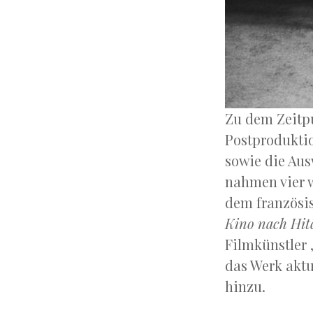
Zu dem Zeitp
Postprodukti
sowie die Au
nahmen vier w
dem französis
Kino nach Hit
Filmkünstler 
das Werk aktu
hinzu.