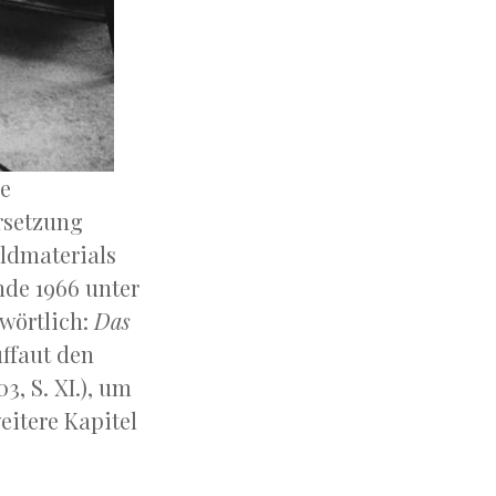
ie
rsetzung
ldmaterials
nde 1966 unter
(wörtlich:
Das
uffaut den
, S. XI.), um
eitere Kapitel