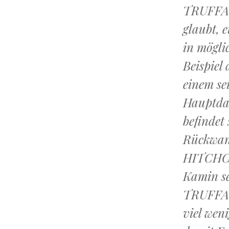
TRUFFA
glaubt, 
in mögli
Beispiel
einem se
Hauptdar
befindet
Rückwand
HITCHCO
Kamin se
TRUFFA
viel wen