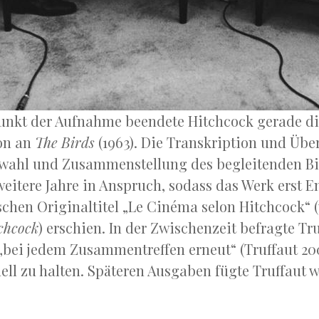
unkt der Aufnahme beendete Hitchcock gerade d
on an
The Birds
(1963). Die Transkription und Übe
swahl und Zusammenstellung des begleitenden Bi
eitere Jahre in Anspruch, sodass das Werk erst E
chen Originaltitel „Le Cinéma selon Hitchcock“ 
chcock
) erschien. In der Zwischenzeit befragte Tr
„bei jedem Zusammentreffen erneut“ (Truffaut 2003
ell zu halten. Späteren Ausgaben fügte Truffaut w