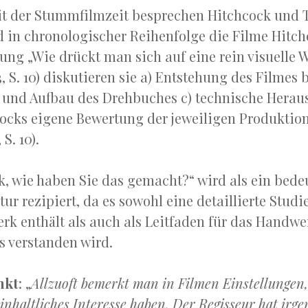
t der Stummfilmzeit besprechen Hitchcock und T
nd in chronologischer Reihenfolge die Filme Hitch
lung „Wie drückt man sich auf eine rein visuelle 
, S. 10) diskutieren sie a) Entstehung des Filmes b
 und Aufbau des Drehbuches c) technische Herau
ocks eigene Bewertung der jeweiligen Produktion
 S. 10).
k, wie haben Sie das gemacht?“ wird als ein bed
tur rezipiert, da es sowohl eine detaillierte Studi
rk enthält als auch als Leitfaden für das Handwe
 verstanden wird.
nkt
: „
Allzuoft bemerkt man in Filmen Einstellungen,
 inhaltliches Interesse haben. Der Regisseur hat irg