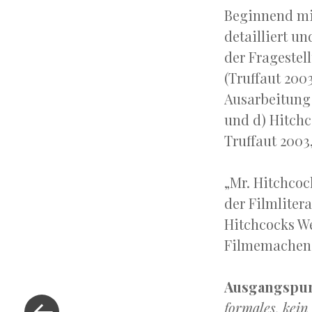
Beginnend mi
detailliert u
der Fragestel
(Truffaut 2003
Ausarbeitung
und d) Hitchc
Truffaut 2003,
„Mr. Hitchcoc
der Filmlitera
Hitchcocks We
Filmemachens
Ausgangspu
«
Previous
formales, kein