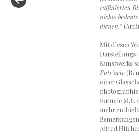
Post
raffinierten 
nichts bedeute
dienen.
“ (Arnh
Mit diesen Wo
Darstellungs-
Kunstwerks se
Entr’acte
(René
einer Glassch
photographier
formale (d.h.
mehr enthielt
Bemerkungen l
Alfred Hitchc