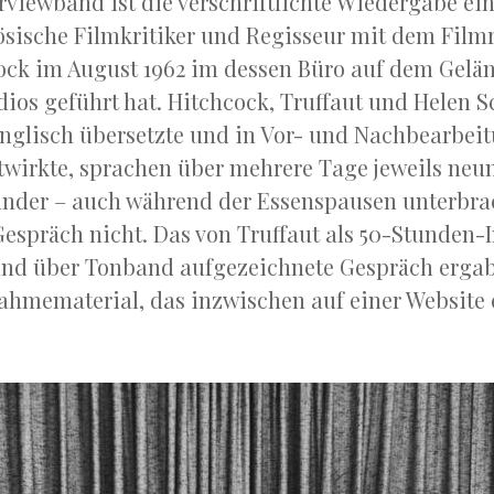
erviewband ist die verschriftlichte Wiedergabe ein
ösische Filmkritiker und Regisseur mit dem Film
ock im August 1962 im dessen Büro auf dem Gelä
dios geführt hat. Hitchcock, Truffaut und Helen Sc
nglisch übersetzte und in Vor- und Nachbearbei
twirkte, sprachen über mehrere Tage jeweils ne
nder – auch während der Essenspausen unterbrac
Gespräch nicht. Das von Truffaut als 50-Stunden-
und über Tonband aufgezeichnete Gespräch ergab
hmematerial, das inzwischen auf einer Website 