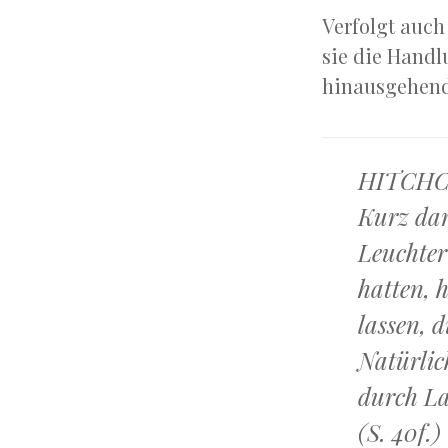
Verfolgt auch 
sie die Handl
hinausgehend
HITCHCOC
Kurz dar
Leuchter
hatten, 
lassen, 
Natürlic
durch La
(S. 40f.)