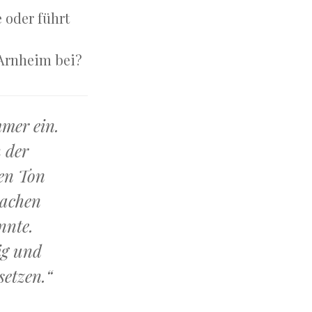
e oder führt
 Arnheim bei?
mer ein.
 der
nen Ton
machen
nnte.
ig und
setzen.“