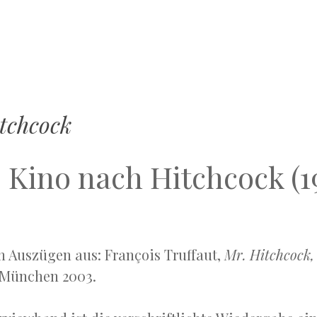
MENU
SKIP
TO
CONTENT
itchcock
 Kino nach Hitchcock (1
 Auszügen aus: François Truffaut,
Mr. Hitchcock,
 München 2003.