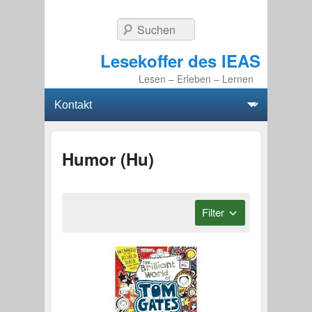
Suchen
Lesekoffer des IEAS
Lesen – Erleben – Lernen
Hauptmenü
Weiter zum Hauptinhalt
Weiter zum Sekundärinhalt
Humor (Hu)
Filter