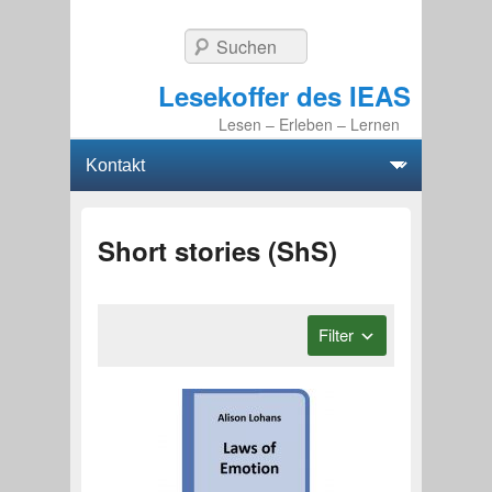
Suchen
Lesekoffer des IEAS
Lesen – Erleben – Lernen
Hauptmenü
Weiter zum Hauptinhalt
Weiter zum Sekundärinhalt
Short stories (ShS)
Filter