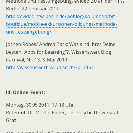
Methode und Testumgebung, eVideo 2.0 an der HTW
Berlin, 22. Februar 2011
http://evideo.htw-berlin.de/weblog/kolumnen/bit-
boutique/mobile-exkursionen-bildungs-methode-
und-testumgebung/
Jochen Robes/ Andrea Back: Was sind Ihre/ Deine
besten “Apps for Learning”?, Wissenswert Blog
Carnival, Nr. 13, 3. Mai 2010
http://wissenswert.iwi.unisg.ch/?p=1151
III. Online-Event:
Montag, 30.05.2011, 17-18 Uhr
Referent: Dr. Martin Ebner, Technische Universität
Graz
Zugang zum Virtual Classroom (Adobe Connect):