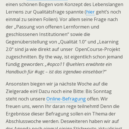
einen schönen Bogen vom Konzept des Lebenslangen
Lernens zur Qualitätsfrage spannte (
hier
geht’s noch
einmal zu seinen Folien). Vor allem seine Frage nach
der „Passung von offenen Lernformen und
geschlossenen Institutionen“ sowie die
Gegenüberstellung von „Qualität 1.0“ und „Learning
2.0“ sind ja wie direkt auf unser OpenCourse-Projekt
zugeschnitten. By the way, ist eigentlich schon jemand
fündig geworden:
„#opco11 @uehlers erwähnte ein
Handbuch für #ugc – ist das irgendwo einsehbar?“
Ansonsten biegen wir ja nächste Woche auf die
Zielgerade ein! Dazu noch eine Bitte: Bis Sonntag
steht noch unsere
Online-Befragung
offen. Wir
freuen uns, wenn Ihr daran rege teilnehmt! Denn die
Ergebnisse dieser Befragung sollen ein Thema der
Abschlusswoche werden. Desweiteren haben wir auf
der Agenda noch einmal einige Stichworte aktualisiert