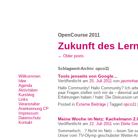
OpenCourse 2011
Zukunft des Ler
← Older posts
Schlagwort-Archiv: opco11
Tools jenseits von Google…
Willkommen
Idee
Veröffentlicht am
25. Juli 2011
von
jasminha
Agenda
Hallo Community! Hallo Community? Ich arbe
Aktivitäten
paar Fragen stellen sich mir da – diesmal auf
Kursblog
Erfahrungen haben / habt: Die Diskussion u
Links
Veranstalter
Posted in
Externe Beiträge
| Tagged
opco11
Anerkennung CP
Impressum
Datenschutz
Meine Woche im Netz: Kachelmann 2.0
Kontakt
Veröffentlicht am
22. Juli 2011
von
Dörte Gie
Sommerloch…? Nicht im Netz – lesen Sie se
Unser vom TV-Olymp geschubster Wetter-Ansa