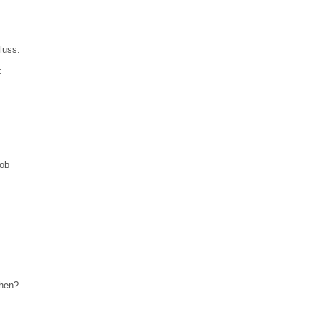
luss.
:
 ob
.
chen?