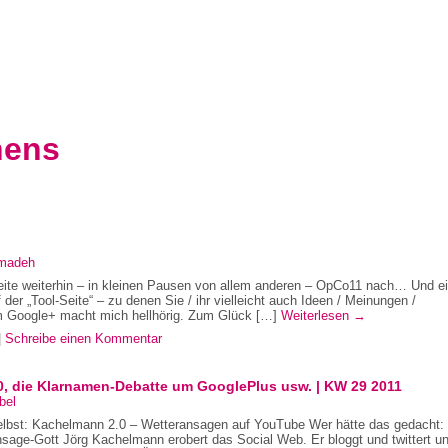
nens
madeh
ite weiterhin – in kleinen Pausen von allem anderen – OpCo11 nach… Und e
 der „Tool-Seite“ – zu denen Sie / ihr vielleicht auch Ideen / Meinungen /
m Google+ macht mich hellhörig. Zum Glück […]
Weiterlesen
→
|
Schreibe einen Kommentar
, die Klarnamen-Debatte um GooglePlus usw. | KW 29 2011
bel
lbst: Kachelmann 2.0 – Wetteransagen auf YouTube Wer hätte das gedacht:
ge-Gott Jörg Kachelmann erobert das Social Web. Er bloggt und twittert u