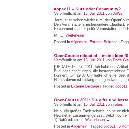
#opco11 – Kurs oder Community?
Veröffentlicht am
15. Juli 2011
von
JoWe
Jetzt ist er schon wieder rum, der OpenCour
Den Veranstaltern, insbesondere Claudia B
Experiment (das er ja für Veranstalter und
M […]
Weiterlesen
→
Posted in
Allgemein
,
Externe Beiträge
| Tag
OpenCourse reloaded – meine Idee f
Veröffentlicht am
15. Juli 2011
von
Dörte Gie
[UPDATE 16. Juli 2011: Ich habe den Artikel e
Bildungseinrichtungen, die kostenpflichtig
können.] Um 19.37 Uhr hatte ich eine Idee, die
Nichts davon ist bislang mit irgendwem […]
Posted in
Externe Beiträge
| Tagged
opco11
OpenCourse 2011: Die elfte und letzt
Veröffentlicht am
15. Juli 2011
von
jrobes
Nein, ein großes Fazit schaffe ich heute nic
Newsletter zusammengefasst. Jetzt noch ein
1) Natürlich die …
Weiterlesen
→
Posted in
Allgemein
| Tagged
opco11
|
3 Kom