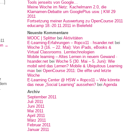
[…]
Tools jenseits von Google…
Meine Woche im Netz: Kachelmann 2.0, die
Klarnamen-Debatte um GooglePlus usw. | KW 29
2011
Fortsetzung meiner Auswertung zu OpenCourse 2011
educamp 18.-20.11.2011 in Bielefeld
Neueste Kommentare
MOOC | Splitter
bei
Aktivitäten
o11
E-Learning-Erfahrungen – #opco11 · hsander.net
bei
sen
→
Woche 3 (16. – 22. Mai): Von iPads, eBooks &
Virtual Classrooms. Lerntechnologien
Mobile learning – Altes Lernen in neuem Gewand ·
hsander.net
bei
Woche 5 (30. Mai – 5. Juni): Wie
mobil wird das Lernen? Mobile & Ubiquitous Learning
max
bei
OpenCourse 2011: Die elfte und letzte
Woche
r
E-Learning Center @ HSW » #opco11 – Wie könnte
 dem
das neue „Social Learning“ aussehen?
bei
Agenda
.
Archiv
September 2011
Juli 2011
Juni 2011
Mai 2011
April 2011
März 2011
Februar 2011
Januar 2011