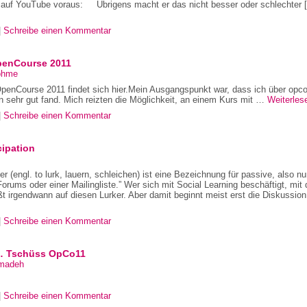
h auf YouTube voraus: Übrigens macht er das nicht besser oder schlechter 
|
Schreibe einen Kommentar
penCourse 2011
öhme
penCourse 2011 findet sich hier.Mein Ausgangspunkt war, dass ich über opc
ehr gut fand. Mich reizten die Möglichkeit, an einem Kurs mit …
Weiterle
|
Schreibe einen Kommentar
cipation
r (engl. to lurk, lauern, schleichen) ist eine Bezeichnung für passive, also nu
rums oder einer Mailingliste.” Wer sich mit Social Learning beschäftigt, mit
 irgendwann auf diesen Lurker. Aber damit beginnt meist erst die Diskussion
|
Schreibe einen Kommentar
t… Tschüss OpCo11
madeh
|
Schreibe einen Kommentar