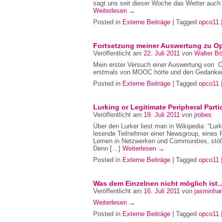
sagt uns seit dieser Woche das Wetter auc
Weiterlesen
→
Posted in
Externe Beiträge
| Tagged
opco11
Fortsetzung meiner Auswertung zu O
Veröffentlicht am
22. Juli 2011
von
Walter B
Mein erster Versuch einer Auswertung von O
erstmals von MOOC hörte und den Gedanken s
Posted in
Externe Beiträge
| Tagged
opco11
Lurking or Legitimate Peripheral Parti
Veröffentlicht am
19. Juli 2011
von
jrobes
Über den Lurker liest man in Wikipedia: “Lurke
lesende Teilnehmer einer Newsgroup, eines Fo
Lernen in Netzwerken und Communities, stößt
Denn […]
Weiterlesen
→
Posted in
Externe Beiträge
| Tagged
opco11
Was dem Einzelnen nicht möglich is
Veröffentlicht am
16. Juli 2011
von
jasminha
Weiterlesen
→
Posted in
Externe Beiträge
| Tagged
opco11