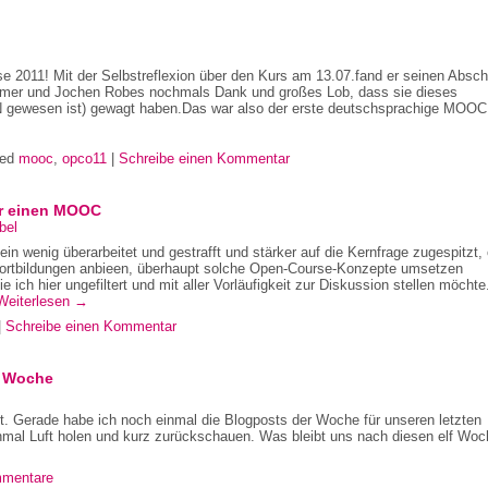
se 2011! Mit der Selbstreflexion über den Kurs am 13.07.fand er seinen Absch
remer und Jochen Robes nochmals Dank und großes Lob, dass sie dieses
 TN gewesen ist) gewagt haben.Das war also der erste deutschsprachige MOOC
ged
mooc
,
opco11
|
Schreibe einen Kommentar
ür einen MOOC
bel
in wenig überarbeitet und gestrafft und stärker auf die Kernfrage zugespitzt,
e Fortbildungen anbieen, überhaupt solche Open-Course-Konzepte umsetzen
 ich hier ungefiltert und mit aller Vorläufigkeit zur Diskussion stellen möchte
Weiterlesen
→
|
Schreibe einen Kommentar
e Woche
ht. Gerade habe ich noch einmal die Blogposts der Woche für unseren letzten
mal Luft holen und kurz zurückschauen. Was bleibt uns nach diesen elf Wo
mentare