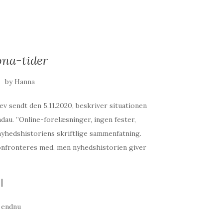
ona-tider
by
1
Hanna
v sendt den 5.11.2020, beskriver situationen
ndau. ”Online-forelæsninger, ingen fester,
 nyhedshistoriens skriftlige sammenfatning.
onfronteres med, men nyhedshistorien giver
 endnu