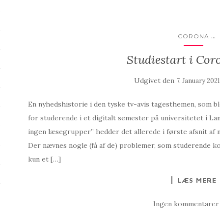
...
CORONA
Studiestart i Cor
Udgivet den
7. January 202
En nyhedshistorie i den tyske tv-avis tagesthemen, som ble
for studerende i et digitalt semester på universitetet i La
ingen læsegrupper” hedder det allerede i første afsnit af
Der nævnes nogle (få af de) problemer, som studerende k
kun et […]
LÆS MERE
Ingen kommentarer