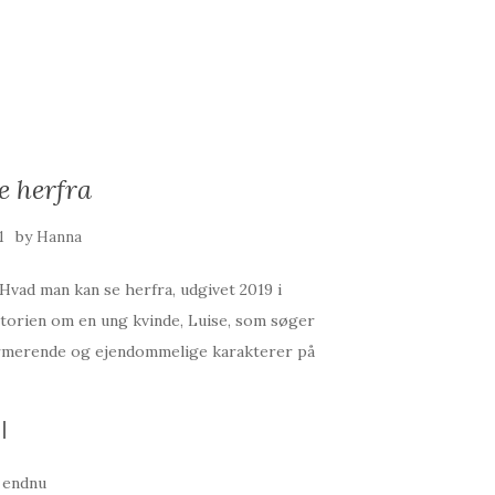
 herfra
by
1
Hanna
vad man kan se herfra, udgivet 2019 i
istorien om en ung kvinde, Luise, som søger
charmerende og ejendommelige karakterer på
 endnu