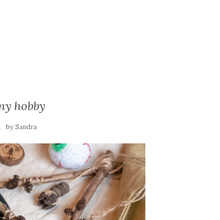
ny hobby
by
1
Sandra