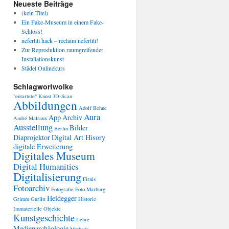
Neueste Beiträge
(kein Titel)
Ein Fake-Museum in einem Fake-
Schloss!
nefertiti hack – reclaim nefertiti!
Zur Reproduktion raumgreifender
Installationskunst
Städel Onlinekurs
Schlagwortwolke
"entartete" Kunst
3D-Scan
Abbildungen
Adolf Behne
Aura
App
Archiv
André Malraux
Ausstellung
Bilder
Berlin
Diaprojektor
Digital Art Hisory
digitale Erweiterung
Digitales Museum
Digital Humanities
Digitalisierung
Firnis
Fotoarchiv
Fotografie
Foto Marburg
Heidegger
Grimm
Gurlitt
Historie
Immaterielle Objekte
Kunstgeschichte
Lehre
Medienarchäologie