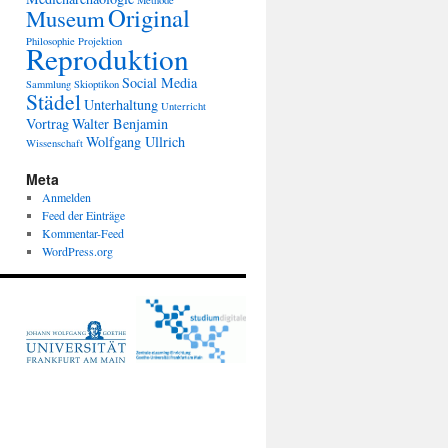
Methode
Original
Museum
Philosophie
Projektion
Reproduktion
Social Media
Sammlung
Skioptikon
Städel
Unterhaltung
Unterricht
Vortrag
Walter Benjamin
Wolfgang Ullrich
Wissenschaft
Meta
Anmelden
Feed der Einträge
Kommentar-Feed
WordPress.org