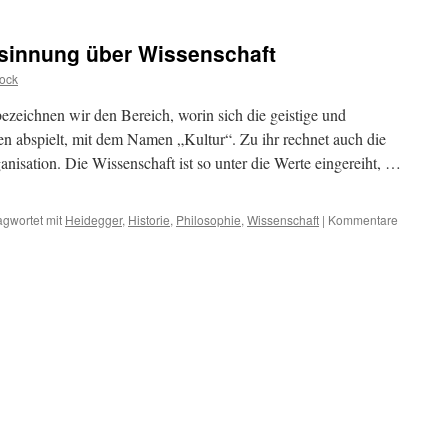
sinnung über Wissenschaft
ock
ezeichnen wir den Bereich, worin sich die geistige und
en abspielt, mit dem Namen „Kultur“. Zu ihr rechnet auch die
nisation. Die Wissenschaft ist so unter die Werte eingereiht, …
agwortet mit
Heidegger
,
Historie
,
Philosophie
,
Wissenschaft
|
Kommentare