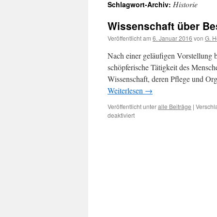
Historie
Schlagwort-Archiv:
Wissenschaft über Be
Veröffentlicht am
6. Januar 2016
von
G. H
Nach einer geläufigen Vorstellung b
schöpferische Tätigkeit des Mensch
Wissenschaft, deren Pflege und Orga
Weiterlesen
→
Veröffentlicht unter
alle Beiträge
|
Verschl
für
deaktiviert
Wissenschaft
über
Besinnung
über
Wissenschaft