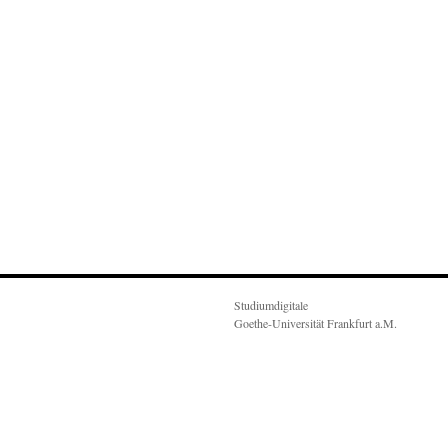
Studiumdigitale
Goethe-Universität Frankfurt a.M.