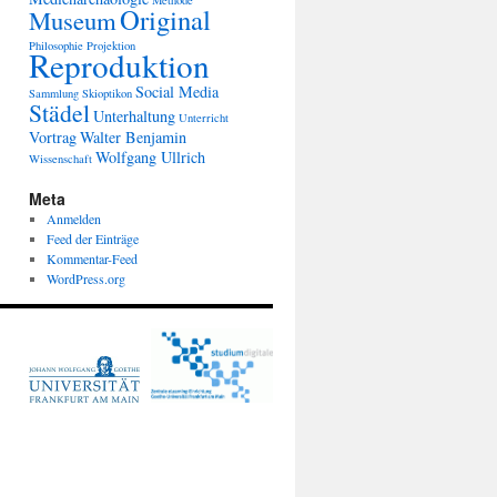
Methode
Original
Museum
Philosophie
Projektion
Reproduktion
Social Media
Sammlung
Skioptikon
Städel
Unterhaltung
Unterricht
Vortrag
Walter Benjamin
Wolfgang Ullrich
Wissenschaft
Meta
Anmelden
Feed der Einträge
Kommentar-Feed
WordPress.org