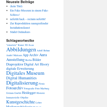
Neueste Beiträge
(kein Titel)
Ein Fake-Museum in einem Fake-
Schloss!
nefertiti hack – reclaim nefertiti!
Zur Reproduktion raumgreifender
Installationskunst
Städel Onlinekurs
Schlagwortwolke
"entartete" Kunst
3D-Scan
Abbildungen
Adolf Behne
Aura
App
Archiv
André Malraux
Ausstellung
Bilder
Berlin
Diaprojektor
Digital Art Hisory
digitale Erweiterung
Digitales Museum
Digital Humanities
Digitalisierung
Firnis
Fotoarchiv
Fotografie
Foto Marburg
Heidegger
Grimm
Gurlitt
Historie
Immaterielle Objekte
Kunstgeschichte
Lehre
Medienarchäologie