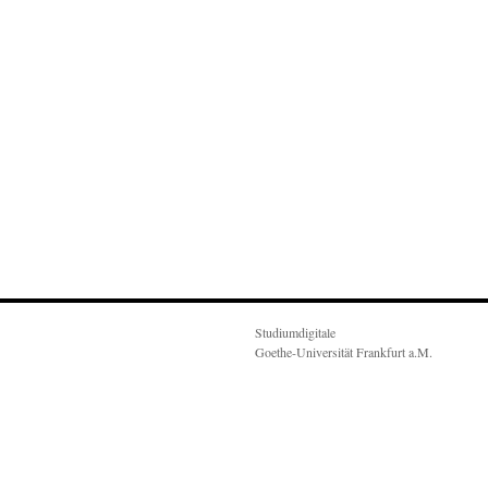
Studiumdigitale
Goethe-Universität Frankfurt a.M.