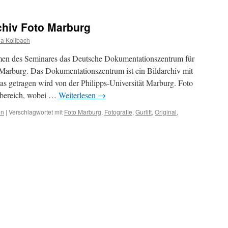
chiv Foto Marburg
a Kollbach
en des Seminares das Deutsche Dokumentationszentrum für
 Marburg. Das Dokumentationszentrum ist ein Bildarchiv mit
as getragen wird von der Philipps-Universität Marburg. Foto
chbereich, wobei …
Weiterlesen
→
en
|
Verschlagwortet mit
Foto Marburg
,
Fotografie
,
Gurlitt
,
Original
,