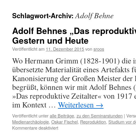
Adolf Behne
Schlagwort-Archiv:
Adolf Behnes „Das reproduktiv
Gestern und Heute
Veröffentlicht am
11. Dezember 2015
von
sroos
Wo Hermann Grimm (1828-1901) die in 
übersetzte Materialität eines Artefakts 
Kanonisierung der Großen Meister der 
begrüßt, können wir mit Adolf Behnes 
»Das reproduktive Zeitalter« von 1917 
im Kontext …
Weiterlesen
→
Veröffentlicht unter
alle Beiträge
,
zu den Seminarstunden
|
Vers
Medienarchäologie
,
Oskar Fischel
,
Reproduktion
,
Studium vor d
für
Kommentare deaktiviert
Adolf