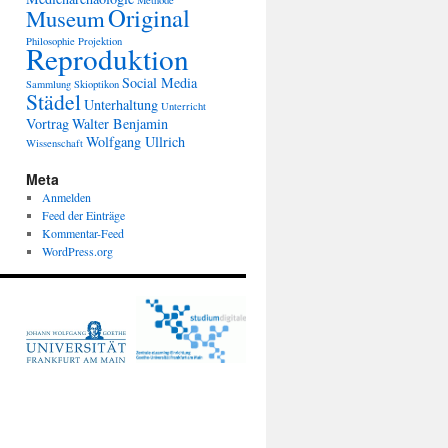
Methode
Original
Museum
Philosophie
Projektion
Reproduktion
Social Media
Sammlung
Skioptikon
Städel
Unterhaltung
Unterricht
Vortrag
Walter Benjamin
Wolfgang Ullrich
Wissenschaft
Meta
Anmelden
Feed der Einträge
Kommentar-Feed
WordPress.org