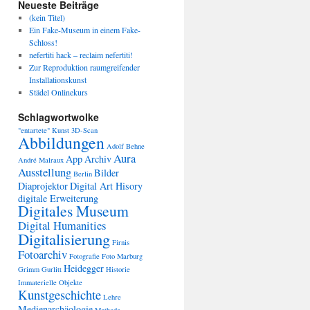
Neueste Beiträge
(kein Titel)
Ein Fake-Museum in einem Fake-
Schloss!
nefertiti hack – reclaim nefertiti!
Zur Reproduktion raumgreifender
Installationskunst
Städel Onlinekurs
Schlagwortwolke
"entartete" Kunst
3D-Scan
Abbildungen
Adolf Behne
Aura
App
Archiv
André Malraux
Ausstellung
Bilder
Berlin
Diaprojektor
Digital Art Hisory
digitale Erweiterung
Digitales Museum
Digital Humanities
Digitalisierung
Firnis
Fotoarchiv
Fotografie
Foto Marburg
Heidegger
Grimm
Gurlitt
Historie
Immaterielle Objekte
Kunstgeschichte
Lehre
Medienarchäologie