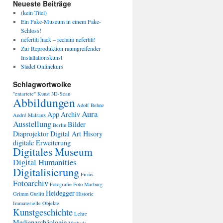
Neueste Beiträge
(kein Titel)
Ein Fake-Museum in einem Fake-
Schloss!
nefertiti hack – reclaim nefertiti!
Zur Reproduktion raumgreifender
Installationskunst
Städel Onlinekurs
Schlagwortwolke
"entartete" Kunst
3D-Scan
Abbildungen
Adolf Behne
Aura
App
Archiv
André Malraux
Ausstellung
Bilder
Berlin
Diaprojektor
Digital Art Hisory
digitale Erweiterung
Digitales Museum
Digital Humanities
Digitalisierung
Firnis
Fotoarchiv
Fotografie
Foto Marburg
Heidegger
Grimm
Gurlitt
Historie
Immaterielle Objekte
Kunstgeschichte
Lehre
Medienarchäologie