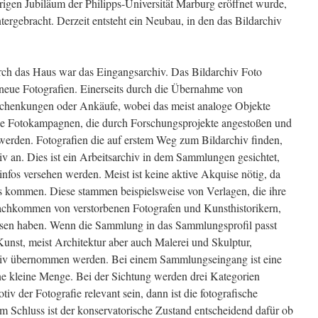
igen Jubiläum der Philipps-Universität Marburg eröffnet wurde,
tergebracht. Derzeit entsteht ein Neubau, in den das Bildarchiv
rch das Haus war das Eingangsarchiv. Das Bildarchiv Foto
neue Fotografien. Einerseits durch die Übernahme von
henkungen oder Ankäufe, wobei das meist analoge Objekte
ene Fotokampagnen, die durch Forschungsprojekte angestoßen und
werden. Fotografien die auf erstem Weg zum Bildarchiv finden,
v an. Dies ist ein Arbeitsarchiv in dem Sammlungen gesichtet,
infos versehen werden. Meist ist keine aktive Akquise nötig, da
s kommen. Diese stammen beispielsweise von Verlagen, die ihre
chkommen von verstorbenen Fotografen und Kunsthistorikern,
assen haben. Wenn die Sammlung in das Sammlungsprofil passt
nst, meist Architektur aber auch Malerei und Skulptur,
chiv übernommen werden. Bei einem Sammlungseingang ist eine
ne kleine Menge. Bei der Sichtung werden drei Kategorien
v der Fotografie relevant sein, dann ist die fotografische
m Schluss ist der konservatorische Zustand entscheidend dafür ob