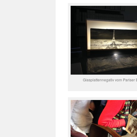
Glasplattennegativ vom Pariser E