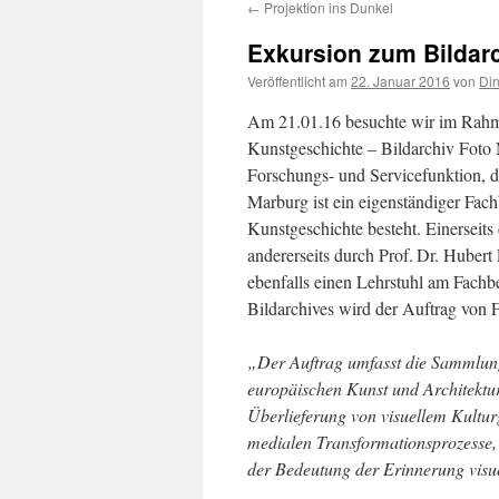
←
Projektion ins Dunkel
Exkursion zum Bildar
Veröffentlicht am
22. Januar 2016
von
Din
Am 21.01.16 besuchte wir im Rahm
Kunstgeschichte – Bildarchiv Foto
Forschungs- und Servicefunktion, d
Marburg ist ein eigenständiger Fac
Kunstgeschichte besteht. Einerseit
andererseits durch Prof. Dr. Huber
ebenfalls einen Lehrstuhl am Fachb
Bildarchives wird der Auftrag von 
„Der Auftrag umfasst die Sammlung
europäischen Kunst und Architektur
Überlieferung von visuellem Kultu
medialen Transformationsprozesse,
der Bedeutung der Erinnerung visuel