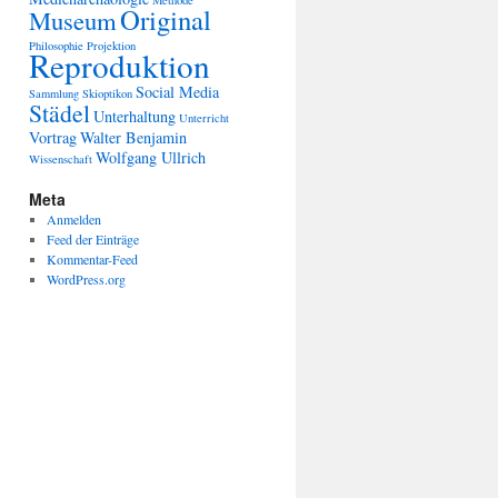
Methode
Original
Museum
Philosophie
Projektion
Reproduktion
Social Media
Sammlung
Skioptikon
Städel
Unterhaltung
Unterricht
Vortrag
Walter Benjamin
Wolfgang Ullrich
Wissenschaft
Meta
Anmelden
Feed der Einträge
Kommentar-Feed
WordPress.org