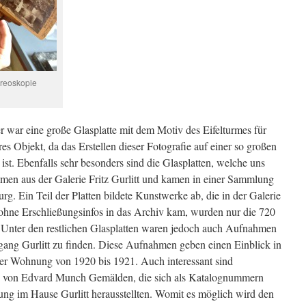
ereoskopie
 war eine große Glasplatte mit dem Motiv des Eifelturmes für
eres Objekt, da das Erstellen dieser Fotografie auf einer so großen
ist. Ebenfalls sehr besonders sind die Glasplatten, welche uns
mmen aus der Galerie Fritz Gurlitt und kamen in einer Sammlung
g. Ein Teil der Platten bildete Kunstwerke ab, die in der Galerie
hne Erschließungsinfos in das Archiv kam, wurden nur die 720
. Unter den restlichen Glasplatten waren jedoch auch Aufnahmen
ng Gurlitt zu finden. Diese Aufnahmen geben einen Einblick in
 der Wohnung von 1920 bis 1921. Auch interessant sind
en von Edvard Munch Gemälden, die sich als Katalognummern
ung im Hause Gurlitt herausstellten. Womit es möglich wird den