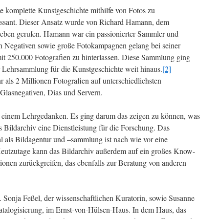
ie komplette Kunstgeschichte mithilfe von Fotos zu
eressant. Dieser Ansatz wurde von Richard Hamann, dem
Leben gerufen. Hamann war ein passionierter Sammler und
n Negativen sowie große Fotokampagnen gelang bei seiner
it 250.000 Fotografien zu hinterlassen. Diese Sammlung ging
 Lehrsammlung für die Kunstgeschichte weit hinaus.
[2]
 als 2 Millionen Fotografien auf unterschiedlichsten
Glasnegativen, Dias und Servern.
 einem Lehrgedanken. Es ging darum das zeigen zu können, was
das Bildarchiv eine Dienstleistung für die Forschung. Das
al als Bildagentur und –sammlung ist nach wie vor eine
eutzutage kann das Bildarchiv außerdem auf ein großes Know-
tionen zurückgreifen, das ebenfalls zur Beratung von anderen
Sonja Feßel, der wissenschaftlichen Kuratorin, sowie Susanne
 Katalogisierung, im Ernst-von-Hülsen-Haus. In dem Haus, das