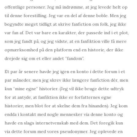
offentlige personer. Jeg må indrømme, at jeg levede helt op
til denne forestilling. Jeg var en del af denne boble. Men jeg
begyndte meget tidligt at skrive fanfiction om folk, jeg ikke
var fan af. Det var bare en karakter, der passede ind i et plot,
som jeg fandt på, og jeg vidste, at en fanfiktion ville få mere
opmærksomhed på den platform end en historie, der ikke
drejede sig om et eller andet ”fandom”.
Et par år senere havde jeg igen en konto i dette forum i et
par måneder, men jeg skrev ikke længere fanfiction dér, men
kun “mine egne” historier. (Jeg vil ikke bruge dette udtryk
for at antyde, at fanfiktion ikke er forfatternes egne
historier, men blot for at skelne dem fra hinanden). Jeg kom
endda i kontakt med nogle mennesker via denne konto og
havde en slags internetvenskab med dem. Det foregik kun
via dette forum med vores pseudonymer. Jeg oplevede en