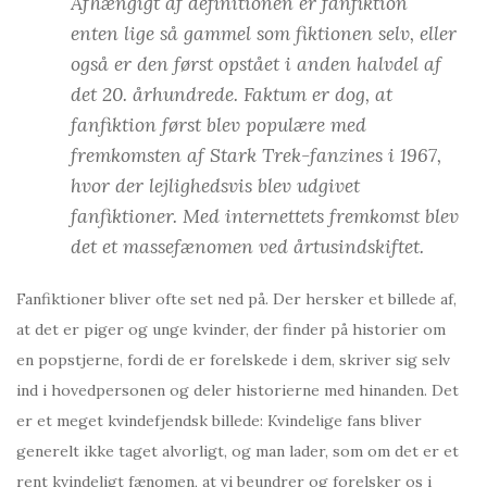
Afhængigt af definitionen er fanfiktion
enten lige så gammel som fiktionen selv, eller
også er den først opstået i anden halvdel af
det 20. århundrede. Faktum er dog, at
fanfiktion først blev populære med
fremkomsten af Stark Trek-fanzines i 1967,
hvor der lejlighedsvis blev udgivet
fanfiktioner. Med internettets fremkomst blev
det et massefænomen ved årtusindskiftet.
Fanfiktioner bliver ofte set ned på. Der hersker et billede af,
at det er piger og unge kvinder, der finder på historier om
en popstjerne, fordi de er forelskede i dem, skriver sig selv
ind i hovedpersonen og deler historierne med hinanden. Det
er et meget kvindefjendsk billede: Kvindelige fans bliver
generelt ikke taget alvorligt, og man lader, som om det er et
rent kvindeligt fænomen, at vi beundrer og forelsker os i