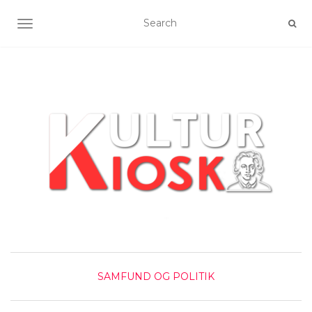
SLÅ NAVIGATION TIL/FRA
SAMFUND OG POLITIK