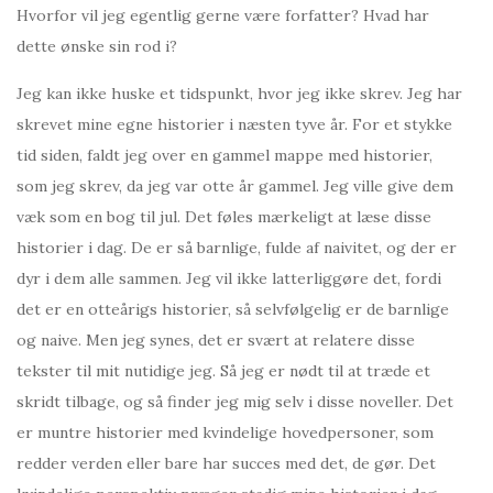
Hvorfor vil jeg egentlig gerne være forfatter? Hvad har
dette ønske sin rod i?
Jeg kan ikke huske et tidspunkt, hvor jeg ikke skrev. Jeg har
skrevet mine egne historier i næsten tyve år. For et stykke
tid siden, faldt jeg over en gammel mappe med historier,
som jeg skrev, da jeg var otte år gammel. Jeg ville give dem
væk som en bog til jul. Det føles mærkeligt at læse disse
historier i dag. De er så barnlige, fulde af naivitet, og der er
dyr i dem alle sammen. Jeg vil ikke latterliggøre det, fordi
det er en otteårigs historier, så selvfølgelig er de barnlige
og naive. Men jeg synes, det er svært at relatere disse
tekster til mit nutidige jeg. Så jeg er nødt til at træde et
skridt tilbage, og så finder jeg mig selv i disse noveller. Det
er muntre historier med kvindelige hovedpersoner, som
redder verden eller bare har succes med det, de gør. Det