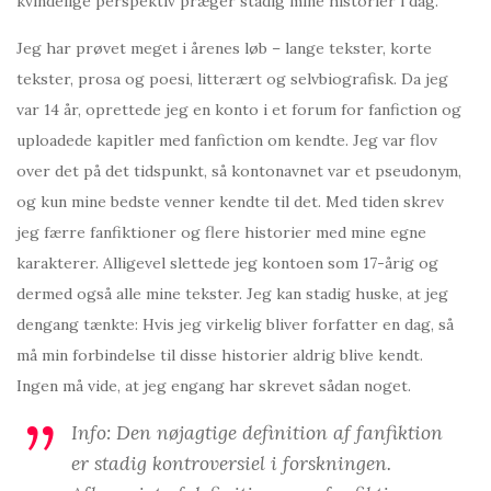
kvindelige perspektiv præger stadig mine historier i dag.
Jeg har prøvet meget i årenes løb – lange tekster, korte
tekster, prosa og poesi, litterært og selvbiografisk. Da jeg
var 14 år, oprettede jeg en konto i et forum for fanfiction og
uploadede kapitler med fanfiction om kendte. Jeg var flov
over det på det tidspunkt, så kontonavnet var et pseudonym,
og kun mine bedste venner kendte til det. Med tiden skrev
jeg færre fanfiktioner og flere historier med mine egne
karakterer. Alligevel slettede jeg kontoen som 17-årig og
dermed også alle mine tekster. Jeg kan stadig huske, at jeg
dengang tænkte: Hvis jeg virkelig bliver forfatter en dag, så
må min forbindelse til disse historier aldrig blive kendt.
Ingen må vide, at jeg engang har skrevet sådan noget.
Info: Den nøjagtige definition af fanfiktion
er stadig kontroversiel i forskningen.