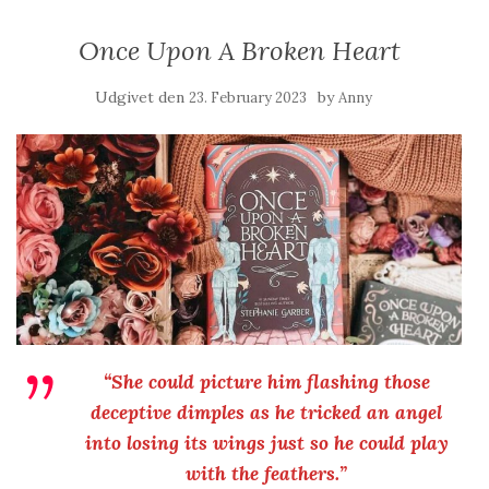
Once Upon A Broken Heart
Udgivet den
by
23. February 2023
Anny
“She could picture him flashing those
deceptive dimples as he tricked an angel
into losing its wings just so he could play
with the feathers.”