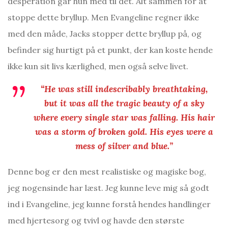
desperation går hun med til det. Alt sammen for at
stoppe dette bryllup. Men Evangeline regner ikke
med den måde, Jacks stopper dette bryllup på, og
befinder sig hurtigt på et punkt, der kan koste hende
ikke kun sit livs kærlighed, men også selve livet.
“He was still indescribably breathtaking,
but it was all the tragic beauty of a sky
where every single star was falling. His hair
was a storm of broken gold. His eyes were a
mess of silver and blue.”
Denne bog er den mest realistiske og magiske bog,
jeg nogensinde har læst. Jeg kunne leve mig så godt
ind i Evangeline, jeg kunne forstå hendes handlinger
med hjertesorg og tvivl og havde den største