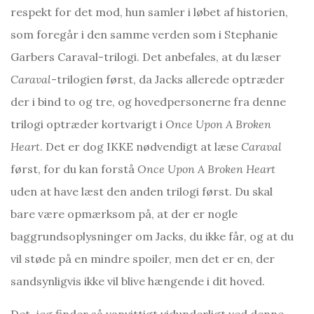
respekt for det mod, hun samler i løbet af historien,
som foregår i den samme verden som i Stephanie
Garbers Caraval-trilogi. Det anbefales, at du læser
Caraval
-trilogien først, da Jacks allerede optræder
der i bind to og tre, og hovedpersonerne fra denne
trilogi optræder kortvarigt i
Once Upon A Broken
Heart
. Det er dog IKKE nødvendigt at læse
Caraval
først, for du kan forstå
Once Upon A Broken Heart
uden at have læst den anden trilogi først. Du skal
bare være opmærksom på, at der er nogle
baggrundsoplysninger om Jacks, du ikke får, og at du
vil støde på en mindre spoiler, men det er en, der
sandsynligvis ikke vil blive hængende i dit hoved.
Det, jeg finder så vanvittigt vidunderligt ved denne