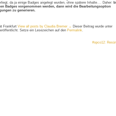
rliegt, da ja einige Badges angelegt wurden, ohne spätere Inhalte…. Daher:
b
n den Badges vorgenommen werden, dann wird die Bearbeitungsoption
gungen zu generieren.
ät Frankfurt
View all posts by Claudia Bremer →
Dieser Beitrag wurde unter
eröffentlicht. Setze ein Lesezeichen auf den
Permalink
.
#opco12: Res