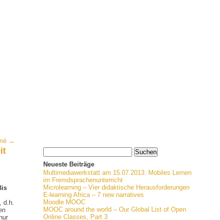
ümé →
it
Neueste Beiträge
Multimediawerkstatt am 15.07.2013: Mobiles Lernen
im Fremdsprachenunterricht
Microlearning – Vier didaktische Herausforderungen
Bis
E-learning Africa – 7 new narratives
Moodle MOOC
, d.h.
MOOC around the world – Our Global List of Open
en
Online Classes, Part 3
nur