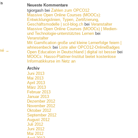
is
Neueste Kommentare
tgiorgash
bei
Zahlen zum OPCO12
Massive Open Online Courses (MOOCs):
Entwicklungslinien, Typen, Zertifzierung,
Geschäftsmodelle | scil-blog.ch
bei
Veranstalter
Massive Open Online Courses (MOOCs) | Medien-
und Technologie-unterstütztes Lernen
bei
Veranstalter
Mit Gamification große und kleine Lernerfolge feiern |
whriesenbeck
bei
Liste aller OPCO12-OnlineBadges
ümé →
Open Education in Deutschland | digital ist besser
bei
MOOCs: Hasso-Plattner-Institut bietet kostenlose
Informatikkurse im Netz an
Archiv
Juni 2013
Mai 2013
April 2013
März 2013
Februar 2013
Januar 2013
Dezember 2012
November 2012
Oktober 2012
September 2012
August 2012
Juli 2012
Juni 2012
Mai 2012