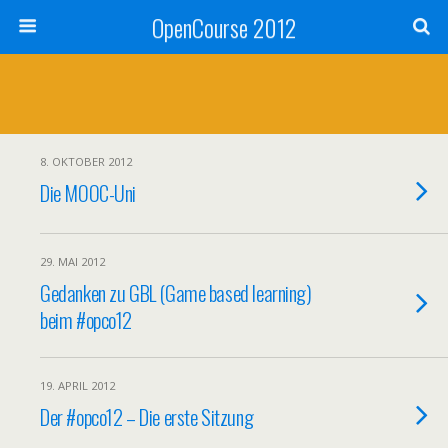
OpenCourse 2012
8. OKTOBER 2012
Die MOOC-Uni
29. MAI 2012
Gedanken zu GBL (Game based learning)
beim #opco12
19. APRIL 2012
Der #opco12 – Die erste Sitzung