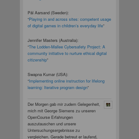
Pål Aarsand (Sweden):
“
Playing in and across sites: competent usage
of digital games in children’s everyday life
”
Jennifer Masters (Australia):
“
The Lodden-Mallee Cybersafety Project: A
community initiative to nurture ethical digital
citizenship
”
Swapna Kumar (USA):
“
Implementing online instruction for lifelong
learning: Iterative program design
”
Der Morgen gab mir zudem Gelegenheit,
mich mit George Siemens zu unseren
OpenCourse Erfahrungen
auszutauschen und unsere
Untersuchungsergebnisse zu
vergleichen. Gerade betreut er laufend,