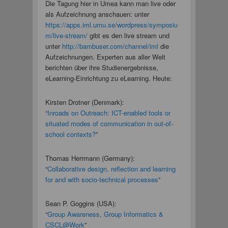
Die Tagung hier in Umea kann man live oder
als Aufzeichnung anschauen: unter
https://apps.iml.umu.se/wordpress/symposiu
m/live-stream/
gibt es den live stream und
unter
http://bambuser.com/channel/iml
die
Aufzeichnungen. Experten aus aller Welt
berichten über ihre Studienergebnisse,
eLearning-Einrichtung zu eLearning. Heute:
Kirsten Drotner (Denmark):
“
Inroads on Outreach: ICT-enabled tools or
situated modes of communication in out-of-
school contexts?
”
Thomas Herrmann (Germany):
“
Collaborative design, reflection and learning
for and with socio-technical processes
”
Sean P. Goggins (USA):
“
Group Awareness, Group Informatics &
CSCL@Work
”