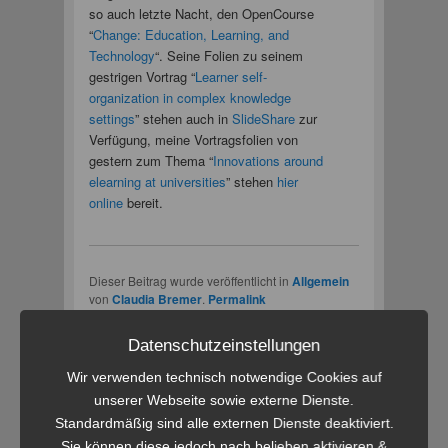
so auch letzte Nacht, den OpenCourse
“
Change: Education, Learning, and
Technology
“. Seine Folien zu seinem
gestrigen Vortrag “
Learner self-
organization in complex knowledge
settings
” stehen auch in
SlideShare
zur
Verfügung, meine Vortragsfolien von
gestern zum Thema “
Innovations around
elearning at universities
” stehen
hier
online
bereit.
Dieser Beitrag wurde veröffentlicht in
Allgemein
von
Claudia Bremer
.
Permalink
Datenschutzeinstellungen
Wir verwenden technisch notwendige Cookies auf
Über Claudia Bremer
unserer Webseite sowie externe Dienste.
Claudia Bremer, eLearning, Goethe-
Standardmäßig sind alle externen Dienste deaktiviert.
Universität Frankfurt
Sie können diese jedoch nach belieben aktivieren &