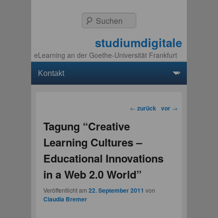
Suchen
studiumdigitale
eLearning an der Goethe-Universität Frankfurt
Hauptmenü
Weiter zum Hauptinhalt
Weiter zum Sekundärinhalt
Beitragsnavigation
←
zurück
vor
→
Tagung “Creative
Learning Cultures –
Educational Innovations
in a Web 2.0 World”
Veröffentlicht am
22. September 2011
von
Claudia Bremer