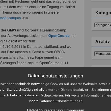
hülern mit Rechnern geht und das entsprechende
l, mit dem wir uns eine kleine Tagung im Herbst
as Thema doch hervorragend in unsere
Katego
essencampus
usw.
Kategorien
 der GMW und CorporateLearningCamp
ch der Auswertungssession zum
OpenCourse
auf
 es direkt weiter zum
Archiv
m 9./10.9.2011 in Darmstadt stattfand, und wo
 auf Bitte unseres äußerst aktiven OPCO-
Archiv
eranstalters Karlheinz Pape gemeinsam
 Sitzungen finden sich im OpenCourse 2011
Blogro
Datenschutzeinstellungen
e-Denka
erwenden technisch notwendige Cookies auf unserer Webseite sowie e
d weiter: Mo/Di, 12./13.9. fanden zwei
E-Learni
ste. Standardmäßig sind alle externen Dienste deaktiviert. Sie können 
es
Vilbe-Projektes
(Virtuelles Lernen an
E-Learnin
 nach belieben aktivieren & deaktivieren. Für weitere Informationen le
beteiligten Lehrer in Giessen gegenseitig
e-Learni
unsere Datenschutzbestimmungen.
und Erfahrungen austauschten. Am 15./16.9.
E-Learni
 diesjährigen
Teletutorausbildung
in Bad
eLearnin
Datenschutzerklärung
|
Impressum