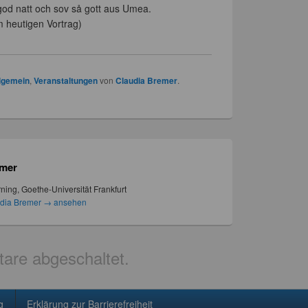
god natt och sov så gott aus Umea.
 heutigen Vortrag)
lgemein
,
Veranstaltungen
von
Claudia Bremer
.
emer
ning, Goethe-Universität Frankfurt
udia Bremer
→
ansehen
re abgeschaltet.
g
Erklärung zur Barrierefreiheit