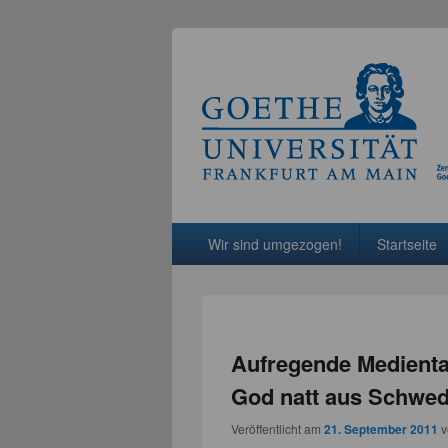
Hauptmenü
Weiter zum Hauptinhalt
Weiter zum Sekundärinhalt
Wir sind umgezogen!
Startseite
Aufregende Medienta
God natt aus Schwed
Veröffentlicht am
21. September 2011