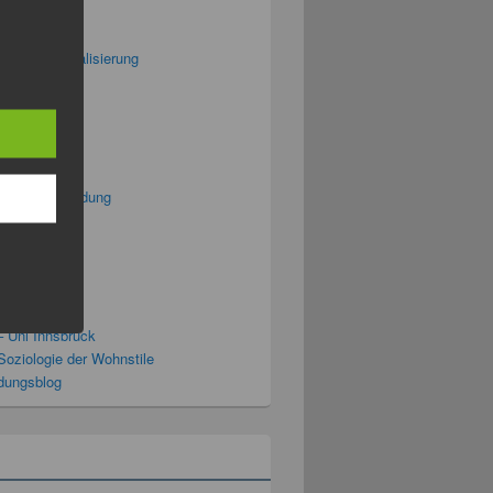
splitter
og
lforum Digitalisierung
cast
iablog
us.de
politische Bildung
zen
n the Sky
08
10
i Profile
– Uni Innsbruck
Soziologie der Wohnstile
ldungsblog