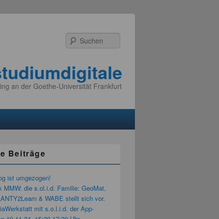
Suchen
studiumdigitale
ing an der Goethe-Universität Frankfurt
e Beiträge
og ist umgezogen!
k MMW: die s.ol.i.d. Familie: GeoMat,
LANTY2Learn & WABE stellt sich vor.
aWerkstatt mit s.o.l.i.d. der App-
n 19.11.24, 15:30-17:30 Uhr