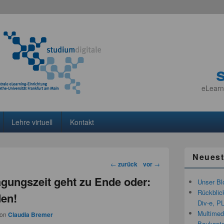
eLearn
Lehre virtuell
Kontakt
Neuest
Beitragsnavigation
←
zurück
vor
→
gungszeit geht zu Ende oder:
Unser Bl
Rückblic
en!
Div-e, P
Multimedi
von
Claudia Bremer
Baukaste