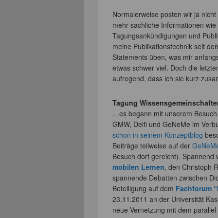
Normalerweise posten wir ja nicht
mehr sachliche Informationen wie
Tagungsankündigungen und Publik
meine Publikationstechnik seit de
Statements üben, was mir anfangs
etwas schwer viel. Doch die letzt
aufregend, dass ich sie kurz zusa
Tagung Wissensgemeinschafte
…es begann mit unserem Besuch
GMW, Delfi und GeNeMe im Verbu
schon in seinem Konzeptblog
besc
Beiträge teilweise auf der
GeNeM
Besuch dort gereicht). Spannend
mobilen Lernen
, den Christoph 
spannende Debatten zwischen Dida
Beteiligung auf dem
Fachforum “
23.11.2011 an der Universität Kass
neue Vernetzung mit dem parallel