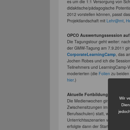
es um die 1:1 Versorgung von Sc
didaktische/pädagogische Potentia
2012 vorstellen können, passt d
Projektlandschaft mit
Lehr@mt
,
H
OPCO Auswertungssession auf
Die Tagungstour geht weiter: na
der GMW-Tagung am 7.9.2011 ging
CorporateLearningCamp
, das a
Jochen Robes und ich die Session
Teilnehmers und LearningCamp-V
moderierten (die
Folien
zu beiden
hier
.)
Aktuelle Fortbildungen
Wir v
Die Medienwochen gingen aufregen
Dien
Zwischensitzungen im Rahmen d
jedoch
Berufsschulen) statt, wo sich die 
Unterrichtsszenarien vorstellten 
erfolgte dann der Startschuss der