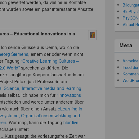
eich gewertet werden, da viel neue Kontakte
Bildungs
scht wurden sowie ein paar interessante Ansätze
BioPhysi
PsyCON
Virtual R
ures – Educational Innovations in a
Meta
. Ich sende Grüsse aus Uema, wo ich die
eorg Siemens
, einem der oder wenn nicht
der Tagung
“Creative Learning Cultures –
Anmelde
Feed der
2.0 World”
sprechen zu dürfen. Die
Komment
nke, langjährige Kooperationspartnerin am
WordPres
ojekt Petex, jetzt Professorin am
l Science, Interactive media and learning
ils selbst. Ich habe mich für
“Innovations
ntschieden und werde unter anderem über
n wie auch über einen Ansatz
eLearning in
izsysteme, Organisationsentwicklung und
ren
. Wer mag, kann die Tagung
hier live
nschauen unter:
 … Kurz gesagt: die vorlesungsfreie Zeit war