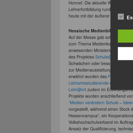
Honnef. Die aktuelle Woche began
Lehrerfortbildung rund um eLearn
heute mit der äußerst inspirieren
Es
Hessische Medienbildungsmes
Auf der Messe gab schon der Aufta
zum Thema Medienkompetenz in H
anwesenden Ministerium, Frau Do
des Projektes
Schule@Zukunft
zum
Schwächen oder besser Herausfor
zur Medienausstattung im Deutschen
erwähnt wurden das
Frankfurter 
Lehramtsstudierende
und das Koo
Lehr@mt
zudem im Eröffnungsrede
Projekte wurden anschließend v
“Medien verändern Schule – Idee
vorgestellt, während einen Stock 
Hessencampus”, ein Kooperations
Volkshochschulverband im Auftrag
Ansatz der Qualifizierung, technis