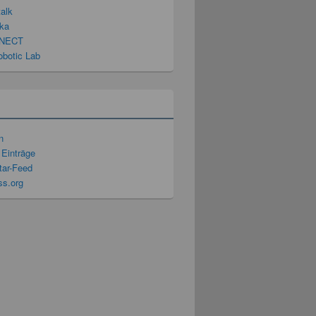
talk
ka
NECT
obotic Lab
n
 Einträge
ar-Feed
s.org