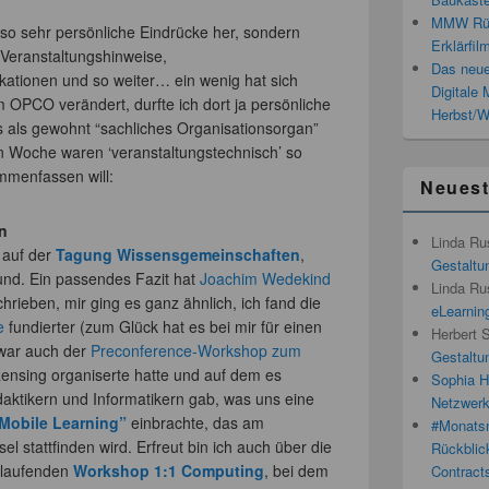
MMW Rück
 so sehr persönliche Eindrücke her, sondern
Erklärfil
 Veranstaltungshinweise,
Das neue
ationen und so weiter… ein wenig hat sich
Digitale
m OPCO verändert, durfte ich dort ja persönliche
Herbst/W
 als gewohnt “sachliches Organisationsorgan”
en Woche waren ‘veranstaltungstechnisch’ so
mmenfassen will:
Neues
n
Linda Ru
 auf der
Tagung Wissensgemeinschaften
,
Gestaltun
nd. Ein passendes Fazit hat
Joachim Wedekind
Linda Ru
hrieben, mir ging es ganz ähnlich, ich fand die
eLearnin
e
fundierter (zum Glück hat es bei mir für einen
Herbert 
 war auch der
Preconference-Workshop zum
Gestaltun
Rensing organiserte hatte und auf dem es
Sophia H
ktikern und Informatikern gab, was uns eine
Netzwerk
Mobile Learning”
einbrachte, das am
#Monatsn
el stattfinden wird. Erfreut bin ich auch über die
Rückblic
 laufenden
Workshop 1:1 Computing
, bei dem
Contracts