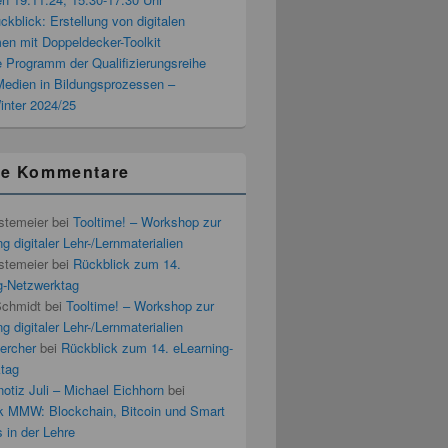
blick: Erstellung von digitalen
men mit Doppeldecker-Toolkit
 Programm der Qualifizierungsreihe
 Medien in Bildungsprozessen –
inter 2024/25
te Kommentare
stemeier
bei
Tooltime! – Workshop zur
g digitaler Lehr-/Lernmaterialien
stemeier
bei
Rückblick zum 14.
g-Netzwerktag
Schmidt
bei
Tooltime! – Workshop zur
g digitaler Lehr-/Lernmaterialien
ercher
bei
Rückblick zum 14. eLearning-
tag
otiz Juli – Michael Eichhorn
bei
k MMW: Blockchain, Bitcoin und Smart
 in der Lehre