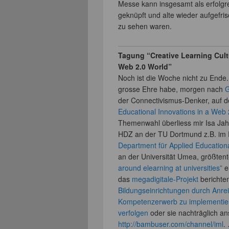
Messe kann insgesamt als erfolgr
geknüpft und alte wieder aufgefri
zu sehen waren.
Tagung “Creative Learning Cult
Web 2.0 World”
Noch ist die Woche nicht zu Ende
grosse Ehre habe, morgen nach
G
der Connectivismus-Denker, auf 
Educational Innovations in a Web 
Themenwahl überliess mir Isa Jah
HDZ an der TU Dortmund z.B. im Pr
Department für Applied Educationa
an der Universität Umea, größtente
around elearning at universities”
e
das
megadigitale-Projekt
berichte
Bildungseinrichtungen durch Anre
Kompetenzerwerb zu implementie
verfolgen
oder sie nachträglich a
http://bambuser.com/channel/iml
.