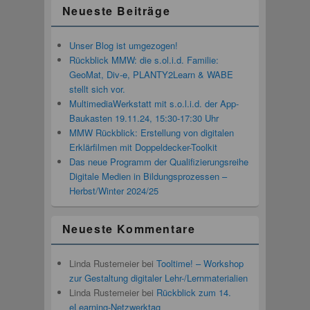
Neueste Beiträge
Unser Blog ist umgezogen!
Rückblick MMW: die s.ol.i.d. Familie:
GeoMat, Div-e, PLANTY2Learn & WABE
stellt sich vor.
MultimediaWerkstatt mit s.o.l.i.d. der App-
Baukasten 19.11.24, 15:30-17:30 Uhr
MMW Rückblick: Erstellung von digitalen
Erklärfilmen mit Doppeldecker-Toolkit
Das neue Programm der Qualifizierungsreihe
Digitale Medien in Bildungsprozessen –
Herbst/Winter 2024/25
Neueste Kommentare
Linda Rustemeier
bei
Tooltime! – Workshop
zur Gestaltung digitaler Lehr-/Lernmaterialien
Linda Rustemeier
bei
Rückblick zum 14.
eLearning-Netzwerktag