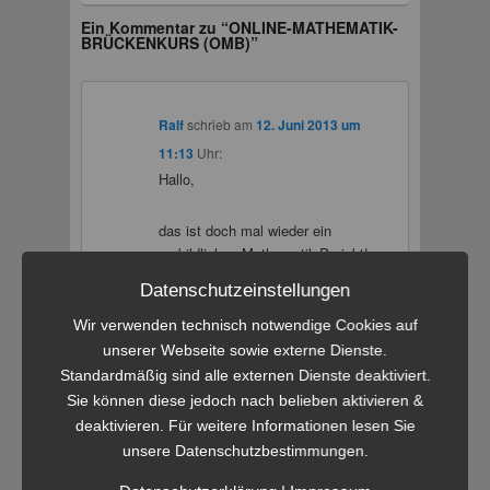
Ein Kommentar zu “
ONLINE-MATHEMATIK-
BRÜCKENKURS (OMB)
”
Ralf
schrieb
am
12. Juni 2013 um
11:13
Uhr:
Hallo,
das ist doch mal wieder ein
vorbildliches Mathematik-Projekt!
Da heutzutage ja jeder
Datenschutzeinstellungen
gewissermaßen „online“ ist und
das Internet tagtäglich nutzt, sollte
Wir verwenden technisch notwendige Cookies auf
man das neue Zukunftsmedium
unserer Webseite sowie externe Dienste.
auch für universitäre
Standardmäßig sind alle externen Dienste deaktiviert.
Auffrischungskurse heranziehen,
Sie können diese jedoch nach belieben aktivieren &
um bestimmtes Schulwissen
deaktivieren. Für weitere Informationen lesen Sie
wieder zu aktualisieren. Und dies
unsere Datenschutzbestimmungen.
sollte möglichst kostenlos
vonstatten gehen, die Tages- und