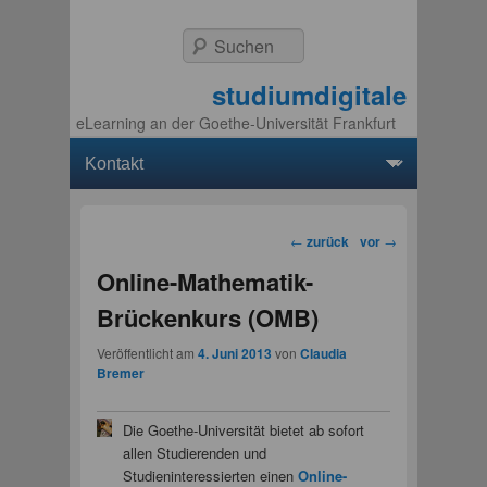
Suchen
studiumdigitale
eLearning an der Goethe-Universität Frankfurt
Hauptmenü
Weiter zum Hauptinhalt
Weiter zum Sekundärinhalt
Beitragsnavigation
←
zurück
vor
→
Online-Mathematik-
Brückenkurs (OMB)
Veröffentlicht am
4. Juni 2013
von
Claudia
Bremer
Die Goethe-Universität bietet ab sofort
allen Studierenden und
Studieninteressierten einen
Online-