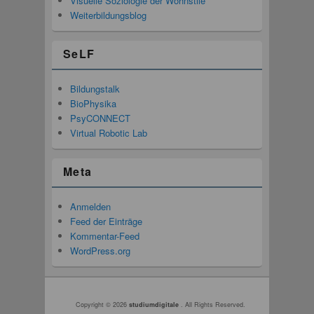
Visuelle Soziologie der Wohnstile
Weiterbildungsblog
SeLF
Bildungstalk
BioPhysika
PsyCONNECT
Virtual Robotic Lab
Meta
Anmelden
Feed der Einträge
Kommentar-Feed
WordPress.org
Seitenfuß-Menü
Copyright © 2026
studiumdigitale
. All Rights Reserved.