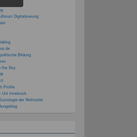
splitter
og
lforum Digitalisierung
cast
iablog
us.de
politische Bildung
zen
n the Sky
08
10
i Profile
– Uni Innsbruck
Soziologie der Wohnstile
ldungsblog