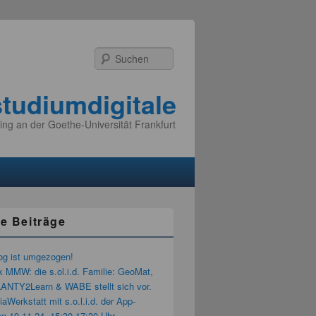
Suchen
studiumdigitale
ing an der Goethe-Universität Frankfurt
e Beiträge
og ist umgezogen!
k MMW: die s.ol.i.d. Familie: GeoMat,
LANTY2Learn & WABE stellt sich vor.
aWerkstatt mit s.o.l.i.d. der App-
n 19.11.24, 15:30-17:30 Uhr