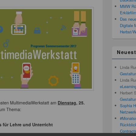
MMW Rück
Erklärfil
Das neue
Digitale
Herbst/W
Neues
Linda Ru
Gestaltun
Linda Ru
eLearnin
Herbert 
Gestaltun
chsten MultimediaWerkstatt am
Dienstag
, 25.
Sophia H
zum Thema:
Netzwerk
#Monatsn
 für Lehre und Unterricht
Rückblic
Contracts