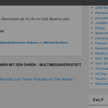
inarraum 309, 3. Stock. Unter dem folgenden
Gedanken
GMW Bl
Hochschu
jura-pod
-Stammtisch ab 18 Uhr im Café Albatros statt.
JuraWiki
M:blog
me!
Multimed
podcamp
ltimediaWerkstatt
,
Podcast
von
Michael Eichhorn
.
Podcast 
Randnoti
Sandra i
SeLF 20
SeLF 20
RNEN MIT DEN OHREN – MULTIMEDIAWERKSTATT
Technorat
ui2 blog 
Visuelle 
Werkstatt zum Thema Podcasts mit Tine Nowak |
Weiterbi
SeLF