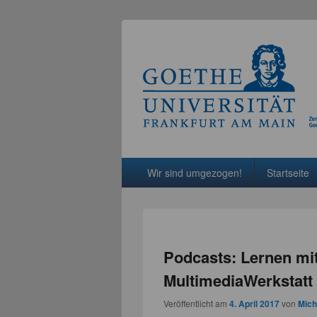
Hauptmenü
Weiter zum Hauptinhalt
Weiter zum Sekundärinhalt
Wir sind umgezogen!
Startseite
Podcasts: Lernen mi
MultimediaWerkstatt 
Veröffentlicht am
4. April 2017
von
Mich