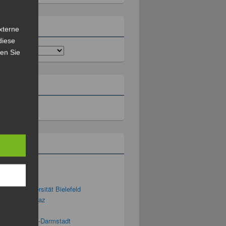
rien
xterne
diese
sen Sie
ll
rium
ng 2.0
g 3D – Universität Bielefeld
ng Blog TU Graz
ng-Podcast
g-Blog der TU-Darmstadt