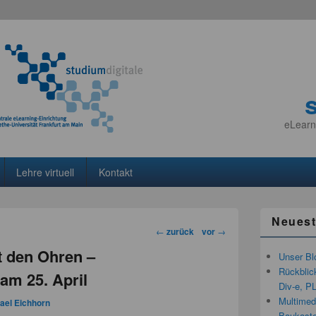
eLearn
Lehre virtuell
Kontakt
Neuest
Beitragsnavigation
←
zurück
vor
→
t den Ohren –
Unser Bl
Rückblic
am 25. April
Div-e, P
Multimedi
ael Eichhorn
Baukaste