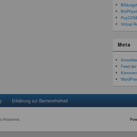
Bildungs
BioPhysi
PsyCON
Virtual R
Meta
Anmelde
Feed der
Komment
WordPres
g
Erklärung zur Barrierefreiheit
hts Reserved.
Pow