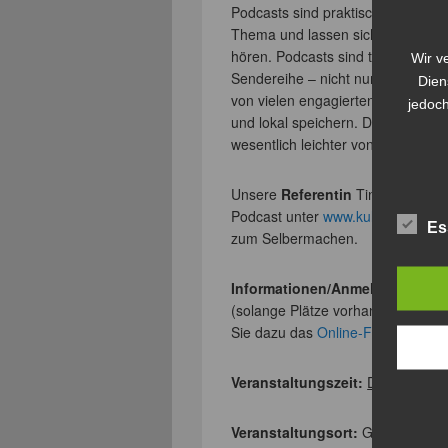
Podcasts sind praktische Begleiter 
Thema und lassen sich mit dem Sm
hören. Podcasts sind thematisch 
Wir v
Sendereihe – nicht nur von Radio
Dien
von vielen engagierten Amateuren
jedoch
und lokal speichern. Das Abrufen
wesentlich leichter von der Hand,
Unsere
Referentin
Tine Nowak (Un
Podcast unter
www.kulturkapital.o
Es
zum Selbermachen.
Informationen/Anmeldung:
Die 
(solange Plätze vorhanden sind) b
Sie dazu das
Online-Formular
.
Veranstaltungszeit:
Dienstag
, 2
Veranstaltungsort:
Goethe-Unive