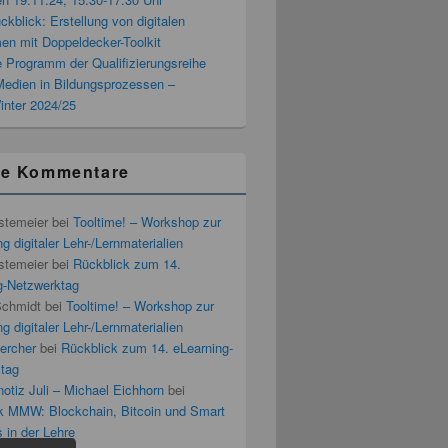
blick: Erstellung von digitalen
men mit Doppeldecker-Toolkit
 Programm der Qualifizierungsreihe
 Medien in Bildungsprozessen –
inter 2024/25
te Kommentare
stemeier
bei
Tooltime! – Workshop zur
g digitaler Lehr-/Lernmaterialien
stemeier
bei
Rückblick zum 14.
g-Netzwerktag
Schmidt
bei
Tooltime! – Workshop zur
g digitaler Lehr-/Lernmaterialien
ercher
bei
Rückblick zum 14. eLearning-
tag
otiz Juli – Michael Eichhorn
bei
k MMW: Blockchain, Bitcoin und Smart
 in der Lehre