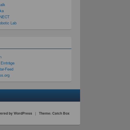
talk
ka
NECT
obotic Lab
n
 Einträge
ar-Feed
s.org
ered by WordPress
|
Theme: Catch Box