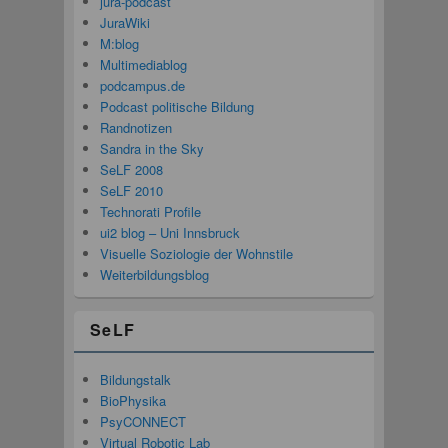
jura-podcast
JuraWiki
M:blog
Multimediablog
podcampus.de
Podcast politische Bildung
Randnotizen
Sandra in the Sky
SeLF 2008
SeLF 2010
Technorati Profile
ui2 blog – Uni Innsbruck
Visuelle Soziologie der Wohnstile
Weiterbildungsblog
SeLF
Bildungstalk
BioPhysika
PsyCONNECT
Virtual Robotic Lab