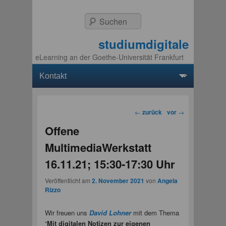
Suchen
studiumdigitale
eLearning an der Goethe-Universität Frankfurt
Hauptmenü
Weiter zum Hauptinhalt
Weiter zum Sekundärinhalt
Beitragsnavigation
←
zurück
vor
→
Offene
MultimediaWerkstatt
16.11.21; 15:30-17:30 Uhr
Veröffentlicht am
2. November 2021
von
Angela
Rizzo
Wir freuen uns
David Lohner
mit dem Thema
“
Mit digitalen Notizen zur eigenen