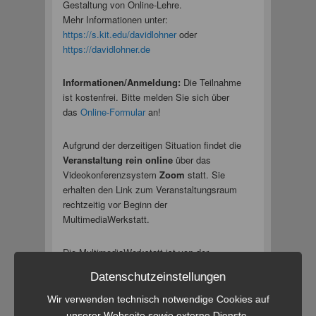
Gestaltung von Online-Lehre.
Mehr Informationen unter:
https://s.kit.edu/davidlohner
oder
https://davidlohner.de
Informationen/Anmeldung:
Die Teilnahme
ist kostenfrei. Bitte melden Sie sich über
das
Online-Formular
an!
Aufgrund der derzeitigen Situation findet die
Veranstaltung rein online
über das
Videokonferenzsystem
Zoom
statt. Sie
erhalten den Link zum Veranstaltungsraum
rechtzeitig vor Beginn der
MultimediaWerkstatt.
Die MultimediaWerkstatt ist von der
Hessischen Lehrkräfteakademie nach § 65
Datenschutzeinstellungen
Hessisches Lehrerbildungsgesetz akkreditiert
(
LA-Nr.: 01789797-U004391
).
Wir verwenden technisch notwendige Cookies auf
unserer Webseite sowie externe Dienste.