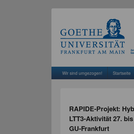
Hauptmenü
Weiter zum Hauptinhalt
Weiter zum Sekundärinhalt
Wir sind umgezogen!
Startseite
RAPIDE-Projekt: Hybr
LTT3-Aktivität 27. bi
GU-Frankfurt