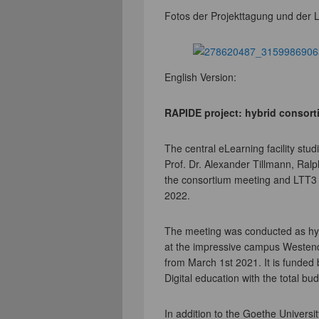
Fotos der Projekttagung und der LT
English Version:
RAPIDE project: hybrid consort
The central eLearning facility stu
Prof. Dr. Alexander Tillmann, Ral
the consortium meeting and LTT3 a
2022.
The meeting was conducted as hyb
at the impressive campus Westend
from March 1st 2021. It is funde
Digital education with the total bu
In addition to the Goethe Universit