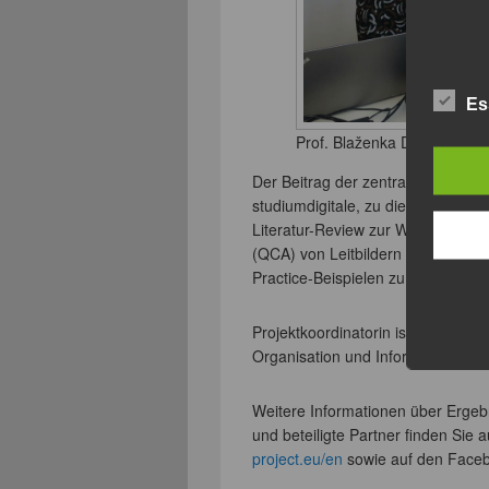
Es
Prof. Blaženka Divjak, Ph.D
Der Beitrag der zentralen eLearni
studiumdigitale, zu diesem Proje
Literatur-Review zur Wirkungsanaly
(QCA) von Leitbildern und Strate
Practice-Beispielen zu Evaluatio
Projektkoordinatorin ist Prof. Blaž
Organisation und Informatik der U
Weitere Informationen über Ergebn
und beteiligte Partner finden Sie au
project.eu/en
sowie auf den Facebo