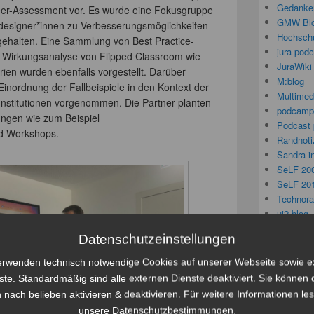
Gedanken
eer-Assessment vor. Es wurde eine Fokusgruppe
GMW Bl
designer*innen zu Verbesserungsmöglichkeiten
Hochschu
ehalten. Eine Sammlung von Best Practice-
jura-pod
nd Wirkungsanalyse von Flipped Classroom wie
JuraWiki
en wurden ebenfalls vorgestellt. Darüber
M:blog
inordnung der Fallbeispiele in den Kontext der
Multimed
 Institutionen vorgenommen. Die Partner planten
podcamp
tungen wie zum Beispiel
Podcast 
nd Workshops.
Randnoti
Sandra i
SeLF 20
SeLF 20
Technorat
ui2 blog 
Visuelle 
Datenschutzeinstellungen
Weiterbi
erwenden technisch notwendige Cookies auf unserer Webseite sowie e
ste. Standardmäßig sind alle externen Dienste deaktiviert. Sie können 
SeLF
 nach belieben aktivieren & deaktivieren. Für weitere Informationen le
unsere Datenschutzbestimmungen.