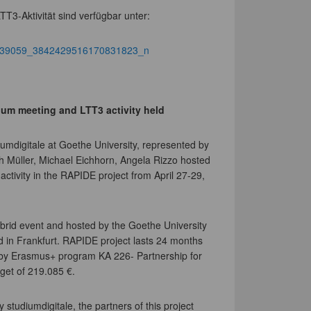
T3-Aktivität sind verfügbar unter:
ium meeting and LTT3 activity held
diumdigitale at Goethe University, represented by
ph Müller, Michael Eichhorn, Angela Rizzo hosted
ctivity in the RAPIDE project from April 27-29,
rid event and hosted by the Goethe University
 in Frankfurt. RAPIDE project lasts 24 months
d by Erasmus+ program KA 226- Partnership for
dget of 219.085 €.
y studiumdigitale, the partners of this project