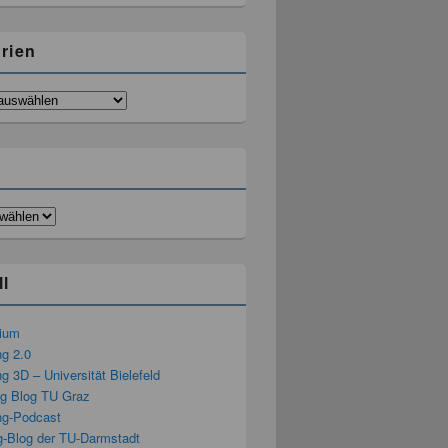
rien
ll
rium
ng 2.0
g 3D – Universität Bielefeld
ng Blog TU Graz
ng-Podcast
g-Blog der TU-Darmstadt