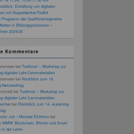
blick: Erstellung von digitalen
men mit Doppeldecker-Toolkit
 Programm der Qualifizierungsreihe
 Medien in Bildungsprozessen –
inter 2024/25
te Kommentare
stemeier
bei
Tooltime! – Workshop zur
g digitaler Lehr-/Lernmaterialien
stemeier
bei
Rückblick zum 14.
g-Netzwerktag
Schmidt
bei
Tooltime! – Workshop zur
g digitaler Lehr-/Lernmaterialien
ercher
bei
Rückblick zum 14. eLearning-
tag
otiz Juli – Michael Eichhorn
bei
k MMW: Blockchain, Bitcoin und Smart
 in der Lehre