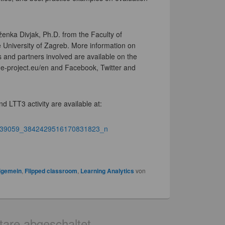
laženka Divjak, Ph.D. from the Faculty of
e University of Zagreb. More information on
als and partners involved are available on the
pide-project.eu/en and Facebook, Twitter and
d LTT3 activity are available at:
lgemein
,
Flipped classroom
,
Learning Analytics
von
re abgeschaltet.