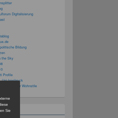
splitter
og
lforum Digitalisierung
cast
iablog
us.de
politische Bildung
zen
n the Sky
08
10
i Profile
– Uni Innsbruck
Soziologie der Wohnstile
ldungsblog
xterne
diese
sen Sie