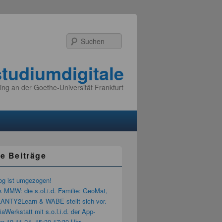
Suchen
studiumdigitale
ing an der Goethe-Universität Frankfurt
e Beiträge
og ist umgezogen!
k MMW: die s.ol.i.d. Familie: GeoMat,
LANTY2Learn & WABE stellt sich vor.
aWerkstatt mit s.o.l.i.d. der App-
n 19.11.24, 15:30-17:30 Uhr