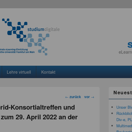
eLearn
Lehre virtuell
Kontakt
Neuest
Beitragsnavigation
←
zurück
vor
→
id-Konsortialtreffen und
Unser Bl
Rückblic
s zum 29. April 2022 an der
Div-e, P
Multimedi
Baukaste