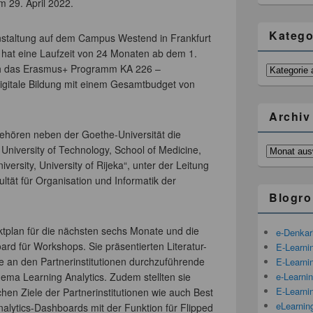
m 29. April 2022.
Katego
nstaltung auf dem Campus Westend in Frankfurt
 hat eine Laufzeit von 24 Monaten ab dem 1.
ch das Erasmus+ Programm KA 226 –
Kategorien
Digitale Bildung mit einem Gesamtbudget von
Archiv
gehören neben der Goethe-Universität die
 University of Technology, School of Medicine,
Archiv
versity, University of Rijeka“, unter der Leitung
ltät für Organisation und Informatik der
Blogro
ektplan für die nächsten sechs Monate und die
e-Denka
rd für Workshops. Sie präsentierten Literatur-
E-Learni
e an den Partnerinstitutionen durchzuführende
E-Learnin
e-Learni
ma Learning Analytics. Zudem stellten sie
E-Learni
chen Ziele der Partnerinstitutionen wie auch Best
eLearnin
nalytics-Dashboards mit der Funktion für Flipped