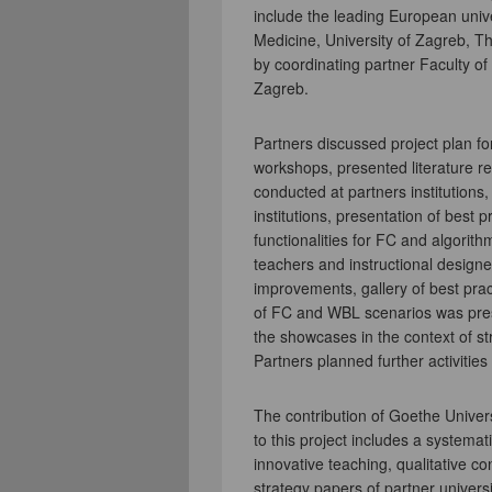
include the leading European unive
Medicine, University of Zagreb, Th
by coordinating partner Faculty of
Zagreb.
Partners discussed project plan fo
workshops, presented literature re
conducted at partners institutions,
institutions, presentation of best 
functionalities for FC and algorit
teachers and instructional designe
improvements, gallery of best pra
of FC and WBL scenarios was prese
the showcases in the context of st
Partners planned further activitie
The contribution of Goethe Universi
to this project includes a systemat
innovative teaching, qualitative c
strategy papers of partner univers