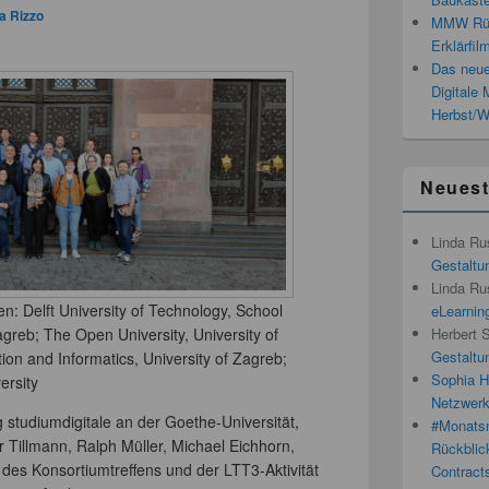
a Rizzo
MMW Rück
Erklärfil
Das neue
Digitale
Herbst/W
Neues
Linda Ru
Gestaltun
Linda Ru
n: Delft University of Technology, School
eLearnin
Herbert 
agreb; The Open University, University of
Gestaltun
ion and Informatics, University of Zagreb;
Sophia H
ersity
Netzwerk
 studiumdigitale an der Goethe-Universität,
#Monatsn
r Tillmann, Ralph Müller, Michael Eichhorn,
Rückblic
des Konsortiumtreffens und der LTT3-Aktivität
Contracts