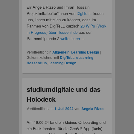
wir Angela Rizzo und Imran Hossain
Projektmitarbeiter*innen von
DigiTeLL
freuen
uns, Ihnen mitteilen zu können, dass im
Rahmen von DigiTeLL kürzlich
20 WiPs (Work
in Progress) über HessenHub
aus der
Partnershiprunde 2
weiterlesen
→
Veröffentlicht in
Allgemein
,
Learning Design
|
Gekennzeichnet mit
DigiTeLL
,
eLearning
,
HessenHub
,
Learning Design
studiumdigitale und das
Holodeck
Veröffentlicht am
1. Juli 2024
von
Angela Rizzo
Am 19.06.24 fand ein kleines Onboarding und
ein Funktionstest für die GeoVR-App (fuels)