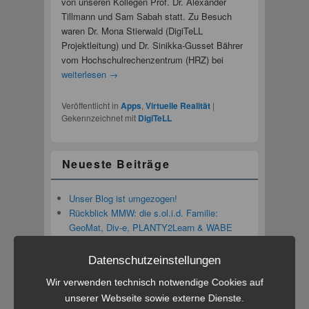
von unseren Kollegen Prof. Dr. Alexander
Tillmann und Sam Sabah statt. Zu Besuch
waren Dr. Mona Stierwald (DigiTeLL
Projektleitung) und Dr. Sinikka-Gusset Bährer
vom Hochschulrechenzentrum (HRZ) bei
weiterlesen
→
Veröffentlicht in
Apps
,
Virtuelle Realität
|
Gekennzeichnet mit
DigiTeLL
Neueste Beiträge
Unser Blog ist umgezogen!
Rückblick MMW: die s.ol.i.d. Familie:
GeoMat, Div-e, PLANTY2Learn & WABE
stellt sich vor.
MultimediaWerkstatt mit s.o.l.i.d. der App-
Datenschutzeinstellungen
Baukasten 19.11.24, 15:30-17:30 Uhr
Wir verwenden technisch notwendige Cookies auf
MMW Rückblick: Erstellung von digitalen
unserer Webseite sowie externe Dienste.
Erklärfilmen mit Doppeldecker-Toolkit