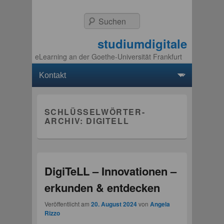
Suchen
studiumdigitale
eLearning an der Goethe-Universität Frankfurt
Hauptmenü
Weiter zum Hauptinhalt
Weiter zum Sekundärinhalt
SCHLÜSSELWÖRTER-
ARCHIV:
DIGITELL
DigiTeLL – Innovationen –
erkunden & entdecken
Veröffentlicht am
20. August 2024
von
Angela
Rizzo