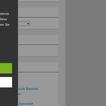
rien
xterne
diese
sen Sie
ll
rium
ng 2.0
g 3D – Universität Bielefeld
ng Blog TU Graz
ng-Podcast
g-Blog der TU-Darmstadt