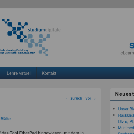
eLearn
Lehre virtuell
Kontakt
Neuest
Beitragsnavigation
←
zurück
vor
→
Unser Bl
Rückblic
 Müller
Div-e, P
Multimedi
f das Tool EtherPad hingewiesen, mit dem in
Baukaste