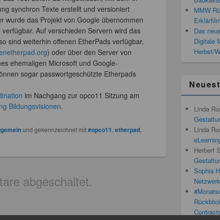
ng synchron Texte erstellt und versioniert
MMW Rück
er wurde das Projekt von Google übernommen
Erklärfil
ell verfügbar. Auf verschieden Servern wird das
Das neue
 so sind weiterhin offenen EtherPads verfügbar.
Digitale
Herbst/W
enetherpad.org
) oder über den Server von
es ehemaligen Microsoft und Google-
können sogar passwortgeschützte Etherpads
Neues
dination
im Nachgang zur opco11 Sitzung am
 Bildungsvisionen
.
Linda Ru
Gestaltun
Linda Ru
lgemein
und gekennzeichnet mit
#opco11
,
etherpad
,
eLearnin
Herbert 
Gestaltun
Sophia H
re abgeschaltet.
Netzwerk
#Monatsn
Rückblic
Contracts