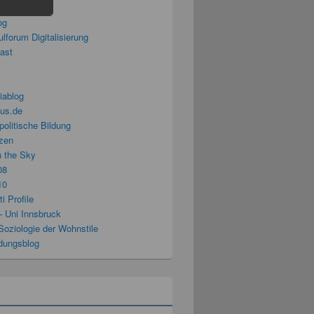
splitter
og
lforum Digitalisierung
cast
iablog
us.de
politische Bildung
zen
n the Sky
08
10
i Profile
– Uni Innsbruck
Soziologie der Wohnstile
ldungsblog