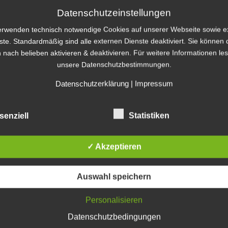
Datenschutzeinstellungen
Katego
erwenden technisch notwendige Cookies auf unserer Webseite sowie e
ste. Standardmäßig sind alle externen Dienste deaktiviert. Sie können 
Kategorien
 nach belieben aktivieren & deaktivieren. Für weitere Informationen le
unsere Datenschutzbestimmungen.
Archiv
Datenschutzerklärung
|
Impressum
Archiv
senziell
Statistiken
Blogro
✓ Akzeptieren
e-Denka
Auswahl speichern
E-Learni
E-Learnin
Personalisieren
e-Learni
E-Learni
Datenschutzbedingungen
eLearnin