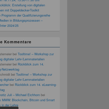
blick: Erstellung von digitalen
men mit Doppeldecker-Toolkit
 Programm der Qualifizierungsreihe
 Medien in Bildungsprozessen –
inter 2024/25
te Kommentare
stemeier
bei
Tooltime! – Workshop zur
g digitaler Lehr-/Lernmaterialien
stemeier
bei
Rückblick zum 14.
g-Netzwerktag
Schmidt
bei
Tooltime! – Workshop zur
g digitaler Lehr-/Lernmaterialien
ercher
bei
Rückblick zum 14. eLearning-
tag
otiz Juli – Michael Eichhorn
bei
k MMW: Blockchain, Bitcoin und Smart
 in der Lehre