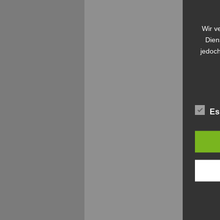
Wir v
Dien
jedoch
Es