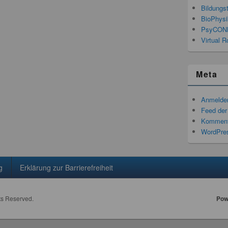
Bildungs
BioPhysi
PsyCON
Virtual R
Meta
Anmelde
Feed der
Komment
WordPres
g
Erklärung zur Barrierefreiheit
hts Reserved.
Pow