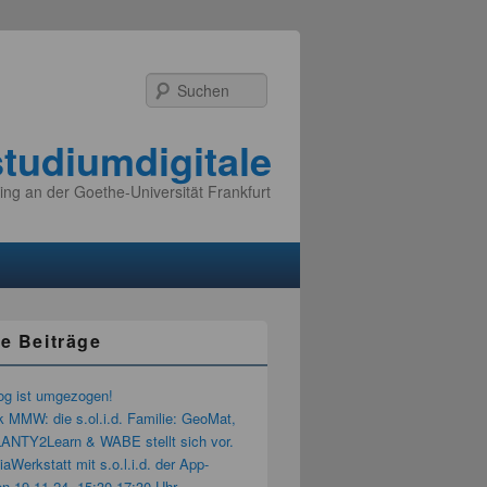
Suchen
studiumdigitale
ing an der Goethe-Universität Frankfurt
e Beiträge
og ist umgezogen!
k MMW: die s.ol.i.d. Familie: GeoMat,
LANTY2Learn & WABE stellt sich vor.
aWerkstatt mit s.o.l.i.d. der App-
n 19.11.24, 15:30-17:30 Uhr