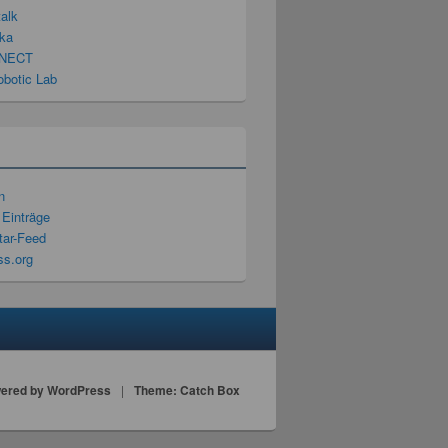
talk
ka
NECT
obotic Lab
n
 Einträge
ar-Feed
s.org
ered by WordPress
|
Theme: Catch Box