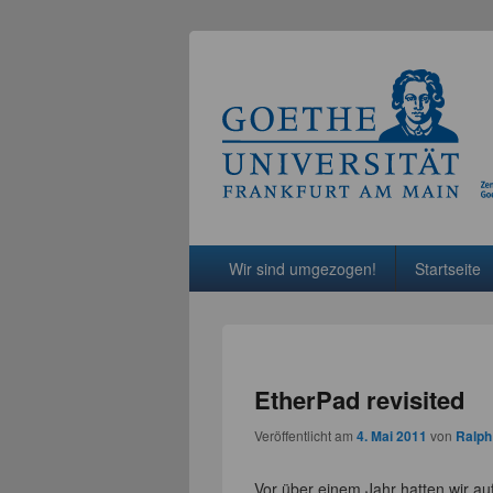
Hauptmenü
Weiter zum Hauptinhalt
Weiter zum Sekundärinhalt
Wir sind umgezogen!
Startseite
EtherPad revisited
Veröffentlicht am
4. Mai 2011
von
Ralph
Vor über einem Jahr hatten wir au