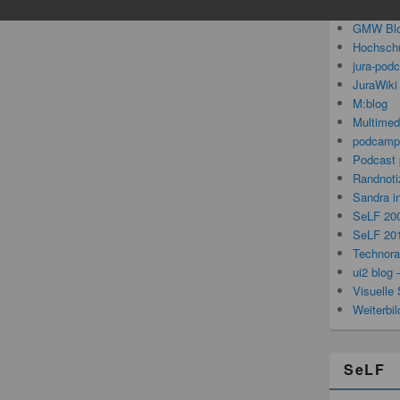
Gedanken
GMW Bl
Hochschu
jura-pod
JuraWiki
M:blog
Multimed
podcamp
Podcast 
Randnoti
Sandra i
SeLF 20
SeLF 20
Technorat
ui2 blog 
Visuelle 
Weiterbi
SeLF