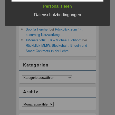
zur Gestaltung digitaler Lehr-/Lernmaterialien
Personalisieren
Linda Rustemeier
bei
Rückblick zum 14.
eLearning-Netzwerktag
Datenschutzbedingungen
Herbert Schmidt
bei
Tooltime! – Workshop
zur Gestaltung digitaler Lehr-/Lernmaterialien
Sophia Hercher
bei
Rückblick zum 14.
eLearning-Netzwerktag
#Monatsnotiz Juli – Michael Eichhorn
bei
Rückblick MMW: Blockchain, Bitcoin und
Smart Contracts in der Lehre
Kategorien
Kategorien
Archiv
Archiv