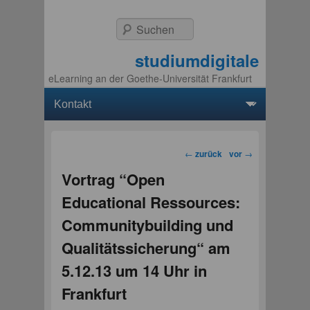
Suchen
studiumdigitale
eLearning an der Goethe-Universität Frankfurt
Hauptmenü
Weiter zum Hauptinhalt
Weiter zum Sekundärinhalt
Beitragsnavigation
←
zurück
vor
→
Vortrag “Open
Educational Ressources:
Communitybuilding und
Qualitätssicherung“ am
5.12.13 um 14 Uhr in
Frankfurt