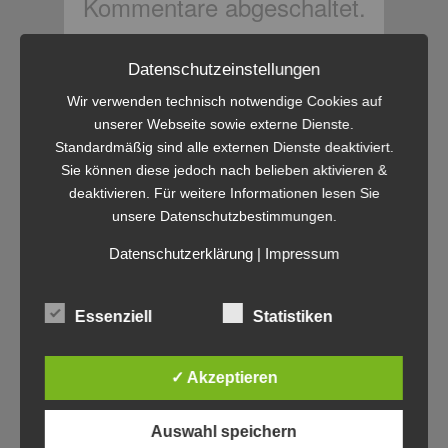
Kommentare abgeschaltet.
Datenschutzeinstellungen
Neueste Beiträge
Wir verwenden technisch notwendige Cookies auf
Unser Blog ist umgezogen!
unserer Webseite sowie externe Dienste.
Rückblick MMW: die s.ol.i.d. Familie:
Standardmäßig sind alle externen Dienste deaktiviert.
GeoMat, Div-e, PLANTY2Learn & WABE
Sie können diese jedoch nach belieben aktivieren &
stellt sich vor.
deaktivieren. Für weitere Informationen lesen Sie
MultimediaWerkstatt mit s.o.l.i.d. der App-
unsere Datenschutzbestimmungen.
Baukasten 19.11.24, 15:30-17:30 Uhr
MMW Rückblick: Erstellung von digitalen
Datenschutzerklärung
|
Impressum
Erklärfilmen mit Doppeldecker-Toolkit
Das neue Programm der Qualifizierungsreihe
Digitale Medien in Bildungsprozessen –
Essenziell
Statistiken
Herbst/Winter 2024/25
✓ Akzeptieren
Neueste Kommentare
Auswahl speichern
Linda Rustemeier
bei
Tooltime! – Workshop