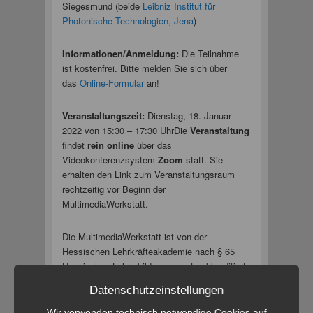
Siegesmund (beide
Leibniz Institut für
Photonische Technologien, Jena
)
Informationen/Anmeldung:
Die Teilnahme
ist kostenfrei. Bitte melden Sie sich über
das
Online-Formular
an!
Veranstaltungszeit:
Dienstag, 18. Januar
2022 von 15:30 – 17:30 UhrDie
Veranstaltung
findet
rein online
über das
Videokonferenzsystem
Zoom
statt. Sie
erhalten den Link zum Veranstaltungsraum
rechtzeitig vor Beginn der
MultimediaWerkstatt.
Die MultimediaWerkstatt ist von der
Hessischen Lehrkräfteakademie nach § 65
Hessisches Lehrerbildungsgesetz akkreditiert
(
LA-Nr.: 01789797-U004391
).
Datenschutzeinstellungen
Wir verwenden technisch notwendige Cookies auf