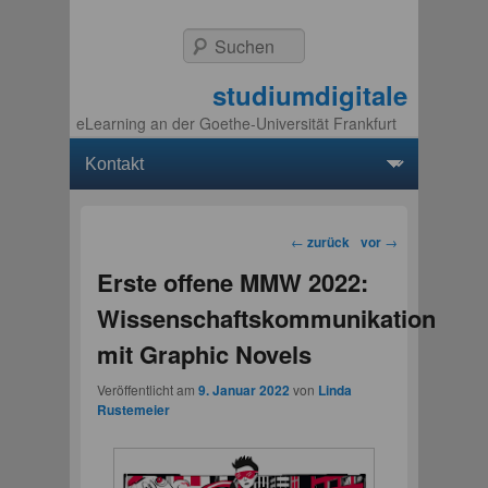
Suchen
studiumdigitale
eLearning an der Goethe-Universität Frankfurt
Hauptmenü
Weiter zum Hauptinhalt
Weiter zum Sekundärinhalt
Beitragsnavigation
←
zurück
vor
→
Erste offene MMW 2022:
Wissenschaftskommunikation
mit Graphic Novels
Veröffentlicht am
9. Januar 2022
von
Linda
Rustemeier