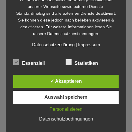
Die letzten Veranstaltungen der
MultimediaWerkstatt
finden Sie im
Archiv
.
unserer Webseite sowie externe Dienste.
Standardmäßig sind alle externen Dienste deaktiviert.
Wir freuen uns auf Sie und auf Ihren Input!
Sie können diese jedoch nach belieben aktivieren &
deaktivieren. Für weitere Informationen lesen Sie
Dieser Beitrag wurde veröffentlicht in
Allgemein
unsere Datenschutzbestimmungen.
und gekennzeichnet mit
Graphic Novel
,
wissenschaftskommunikation
von
Linda
Datenschutzerklärung
|
Impressum
Rustemeier
.
Permalink
Essenziell
Statistiken
Kommentare abgeschaltet.
✓ Akzeptieren
Neueste Beiträge
Auswahl speichern
Unser Blog ist umgezogen!
Personalisieren
Rückblick MMW: die s.ol.i.d. Familie:
Datenschutzbedingungen
GeoMat, Div-e, PLANTY2Learn & WABE
stellt sich vor.