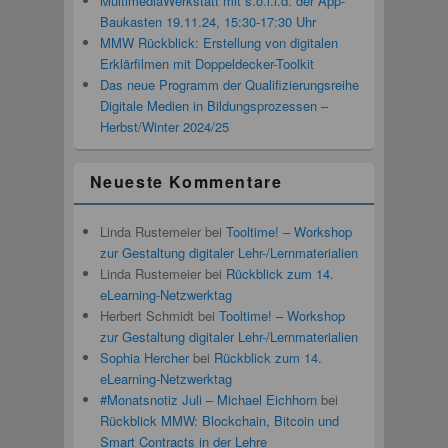
MultimediaWerkstatt mit s.o.l.i.d. der App-
Baukasten 19.11.24, 15:30-17:30 Uhr
MMW Rückblick: Erstellung von digitalen
Erklärfilmen mit Doppeldecker-Toolkit
Das neue Programm der Qualifizierungsreihe
Digitale Medien in Bildungsprozessen –
Herbst/Winter 2024/25
Neueste Kommentare
Linda Rustemeier
bei
Tooltime! – Workshop
zur Gestaltung digitaler Lehr-/Lernmaterialien
Linda Rustemeier
bei
Rückblick zum 14.
eLearning-Netzwerktag
Herbert Schmidt
bei
Tooltime! – Workshop
zur Gestaltung digitaler Lehr-/Lernmaterialien
Sophia Hercher
bei
Rückblick zum 14.
eLearning-Netzwerktag
#Monatsnotiz Juli – Michael Eichhorn
bei
Rückblick MMW: Blockchain, Bitcoin und
Smart Contracts in der Lehre