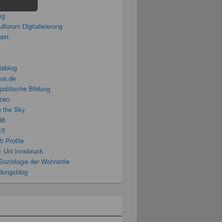
splitter
og
lforum Digitalisierung
cast
iablog
us.de
politische Bildung
zen
n the Sky
08
10
i Profile
– Uni Innsbruck
Soziologie der Wohnstile
ldungsblog