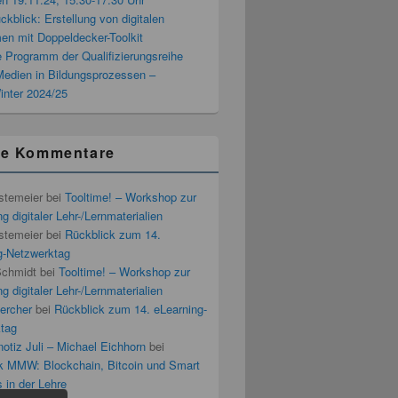
blick: Erstellung von digitalen
men mit Doppeldecker-Toolkit
 Programm der Qualifizierungsreihe
 Medien in Bildungsprozessen –
inter 2024/25
te Kommentare
stemeier
bei
Tooltime! – Workshop zur
g digitaler Lehr-/Lernmaterialien
stemeier
bei
Rückblick zum 14.
g-Netzwerktag
Schmidt
bei
Tooltime! – Workshop zur
g digitaler Lehr-/Lernmaterialien
ercher
bei
Rückblick zum 14. eLearning-
tag
otiz Juli – Michael Eichhorn
bei
k MMW: Blockchain, Bitcoin und Smart
 in der Lehre