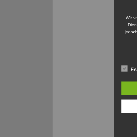
Wir v
Dien
jedoch
Es