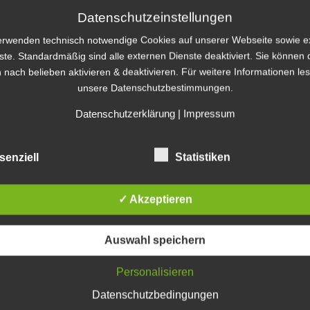
Datenschutzeinstellungen
Katego
erwenden technisch notwendige Cookies auf unserer Webseite sowie e
ste. Standardmäßig sind alle externen Dienste deaktiviert. Sie können 
Kategorien
 nach belieben aktivieren & deaktivieren. Für weitere Informationen le
unsere Datenschutzbestimmungen.
Archiv
Datenschutzerklärung
|
Impressum
Archiv
senziell
Statistiken
Blogro
✓ Akzeptieren
e-Denka
Auswahl speichern
E-Learni
E-Learnin
Personalisieren
e-Learni
E-Learni
Datenschutzbedingungen
eLearnin