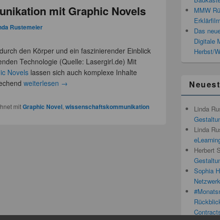
nikation mit Graphic Novels
MMW Rück
Erklärfil
nda Rustemeier
Das neue
Digitale
 durch den Körper und ein faszinierender Einblick
Herbst/W
enden Technologie (Quelle: Lasergirl.de) Mit
ic Novels
lassen sich auch komplexe Inhalte
prechend
weiterlesen
→
Neues
hnet mit
Graphic Novel
,
wissenschaftskommunikation
Linda Ru
Gestaltun
Linda Ru
eLearnin
Herbert 
Gestaltun
Sophia H
Netzwerk
#Monatsn
Rückblic
Contracts