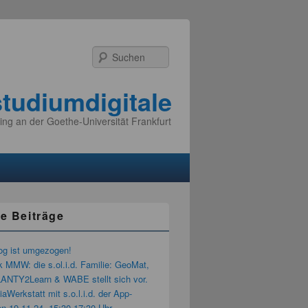
Suchen
studiumdigitale
ing an der Goethe-Universität Frankfurt
e Beiträge
og ist umgezogen!
k MMW: die s.ol.i.d. Familie: GeoMat,
LANTY2Learn & WABE stellt sich vor.
aWerkstatt mit s.o.l.i.d. der App-
n 19.11.24, 15:30-17:30 Uhr