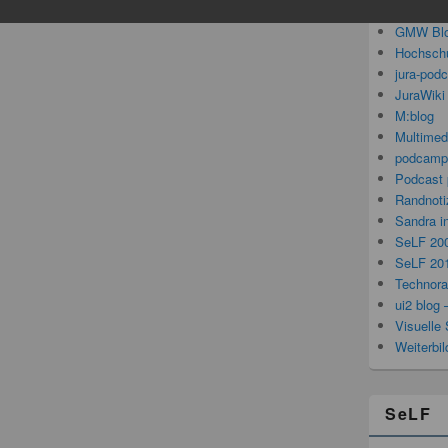
Gedanken
GMW Bl
Hochschu
jura-pod
JuraWiki
M:blog
Multimed
podcamp
Podcast 
Randnoti
Sandra i
SeLF 20
SeLF 20
Technorat
ui2 blog 
Visuelle 
Weiterbi
SeLF