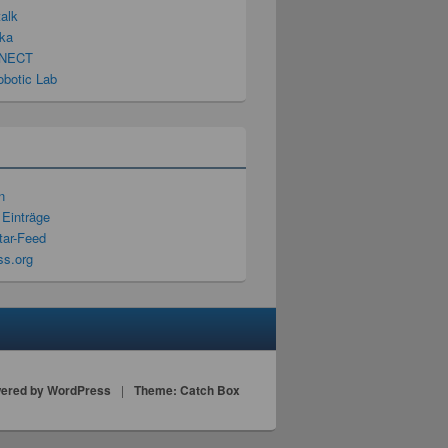
talk
ka
NECT
obotic Lab
n
 Einträge
ar-Feed
s.org
ered by WordPress
|
Theme: Catch Box