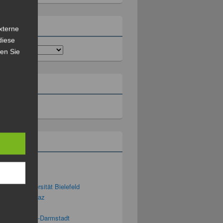
rien
xterne
diese
sen Sie
ll
rium
ng 2.0
g 3D – Universität Bielefeld
ng Blog TU Graz
ng-Podcast
g-Blog der TU-Darmstadt