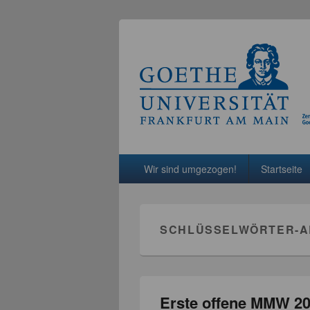
Hauptmenü
Weiter zum Hauptinhalt
Weiter zum Sekundärinhalt
Wir sind umgezogen!
Startseite
SCHLÜSSELWÖRTER-A
Erste offene MMW 20