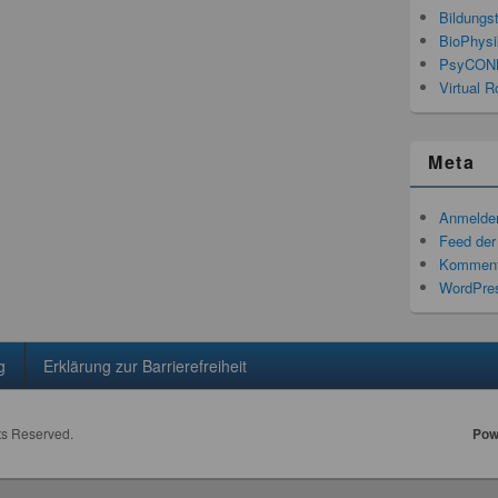
Bildungs
BioPhysi
PsyCON
Virtual R
Meta
Anmelde
Feed der
Komment
WordPres
g
Erklärung zur Barrierefreiheit
hts Reserved.
Pow