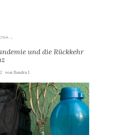
...
RONA
andemie und die Rückkehr
nz
von
22
Sandra J.