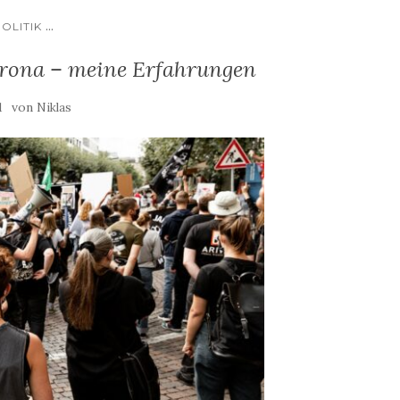
...
OLITIK
orona – meine Erfahrungen
von
1
Niklas