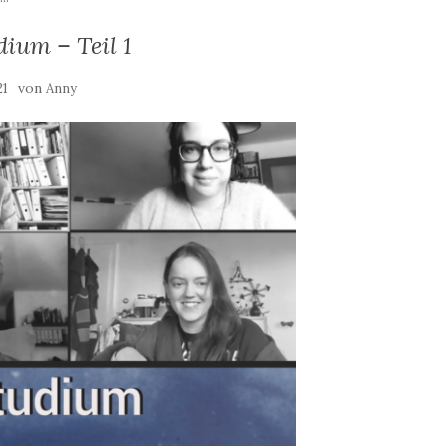
ium – Teil 1
von
21
Anny