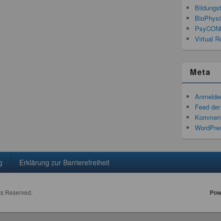
Bildungs
BioPhysi
PsyCON
Virtual R
Meta
Anmelde
Feed der
Komment
WordPres
g
Erklärung zur Barrierefreiheit
hts Reserved.
Pow