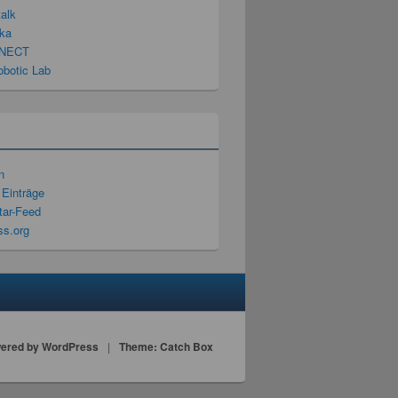
talk
ka
NECT
obotic Lab
n
 Einträge
ar-Feed
s.org
ered by WordPress
|
Theme: Catch Box