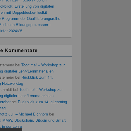
blick: Erstellung von digitalen
men mit Doppeldecker-Toolkit
 Programm der Qualifizierungsreihe
 Medien in Bildungsprozessen –
inter 2024/25
te Kommentare
stemeier
bei
Tooltime! – Workshop zur
g digitaler Lehr-/Lernmaterialien
stemeier
bei
Rückblick zum 14.
g-Netzwerktag
Schmidt
bei
Tooltime! – Workshop zur
g digitaler Lehr-/Lernmaterialien
ercher
bei
Rückblick zum 14. eLearning-
tag
otiz Juli – Michael Eichhorn
bei
k MMW: Blockchain, Bitcoin und Smart
 in der Lehre