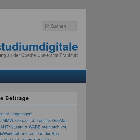
Suchen
studiumdigitale
ing an der Goethe-Universität Frankfurt
e Beiträge
og ist umgezogen!
k MMW: die s.ol.i.d. Familie: GeoMat,
LANTY2Learn & WABE stellt sich vor.
aWerkstatt mit s.o.l.i.d. der App-
n 19.11.24, 15:30-17:30 Uhr