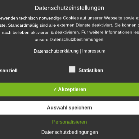
Impressionen auf flickr.com
Datenschutzeinstellungen
Katego
erwenden technisch notwendige Cookies auf unserer Webseite sowie e
lgemein
,
Campusfest
,
eLectures
,
Veranstaltungen
von
ste. Standardmäßig sind alle externen Dienste deaktiviert. Sie können 
Kategorien
 nach belieben aktivieren & deaktivieren. Für weitere Informationen le
unsere Datenschutzbestimmungen.
re abgeschaltet.
Archiv
Datenschutzerklärung
|
Impressum
Archiv
senziell
Statistiken
Blogro
✓ Akzeptieren
e-Denka
Auswahl speichern
E-Learni
E-Learnin
Personalisieren
e-Learni
E-Learni
Datenschutzbedingungen
eLearnin