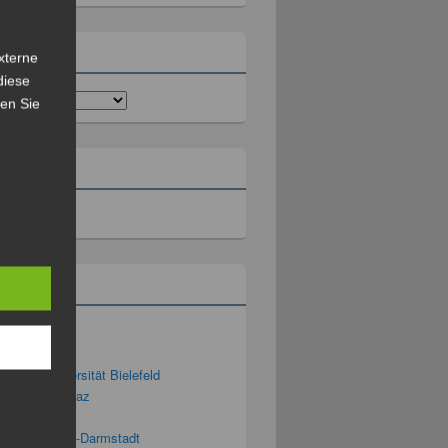
rien
xterne
diese
sen Sie
ll
rium
ng 2.0
g 3D – Universität Bielefeld
ng Blog TU Graz
ng-Podcast
g-Blog der TU-Darmstadt