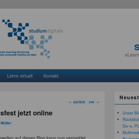
eLearn
Lehre virtuell
Kontakt
Neuest
Beitragsnavigation
←
zurück
vor
→
est jetzt online
Unser Bl
Rückblic
 Müller
Div-e, P
Multimedi
amwellen auf diesen Blog kann nun vermeldet
Baukaste