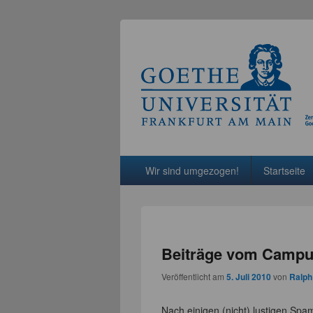
Hauptmenü
Weiter zum Hauptinhalt
Weiter zum Sekundärinhalt
Wir sind umgezogen!
Startseite
Beiträge vom Campusf
Veröffentlicht am
5. Juli 2010
von
Ralph
Nach einigen (nicht) lustigen Sp