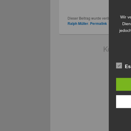
Und einige
Wir v
Dieser Beitrag wurde veröffentlicht in
Al
Ralph Müller
.
Permalink
Dien
jedoch
Kommenta
Es