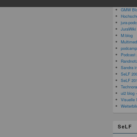
Gedanken
GMW Bl
Hochschu
jura-pod
JuraWiki
M:blog
Multimed
podcamp
Podcast 
Randnoti
Sandra i
SeLF 20
SeLF 20
Technorat
ui2 blog 
Visuelle 
Weiterbi
SeLF