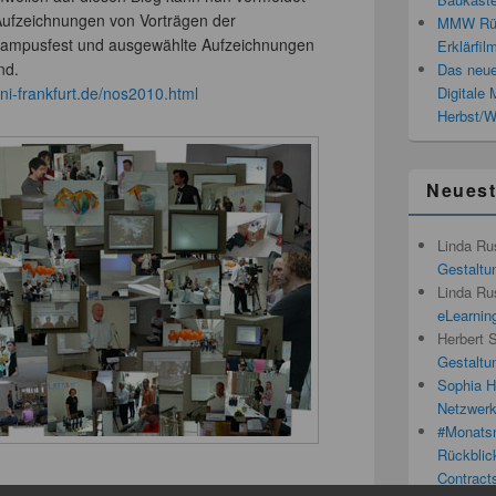
 Aufzeichnungen von Vorträgen der
MMW Rück
Campusfest und ausgewählte Aufzeichnungen
Erklärfil
nd.
Das neue
uni-frankfurt.de/nos2010.html
Digitale
Herbst/W
Neues
Linda Ru
Gestaltun
Linda Ru
eLearnin
Herbert 
Gestaltun
Sophia H
Netzwerk
#Monatsn
Rückblic
Contracts