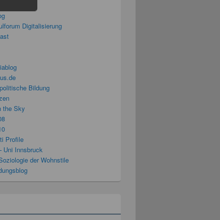
splitter
og
lforum Digitalisierung
cast
iablog
us.de
politische Bildung
zen
n the Sky
08
10
i Profile
– Uni Innsbruck
Soziologie der Wohnstile
ldungsblog