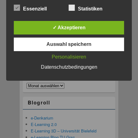
eLearning-Netzwerktag
#Monatsnotiz Juli – Michael Eichhorn
bei
Essenziell
Statistiken
Rückblick MMW: Blockchain, Bitcoin und
Smart Contracts in der Lehre
✓ Akzeptieren
Kategorien
Auswahl speichern
Kategorien
Personalisieren
Datenschutzbedingungen
Archiv
Archiv
Blogroll
e-Denkarium
E-Learning 2.0
E-Learning 3D – Universität Bielefeld
e-Learning Blog TU Graz