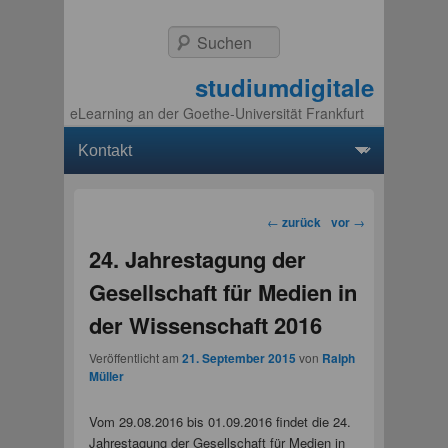
Suchen
studiumdigitale
eLearning an der Goethe-Universität Frankfurt
Hauptmenü
Weiter zum Hauptinhalt
Weiter zum Sekundärinhalt
Beitragsnavigation
←
zurück
vor
→
24. Jahrestagung der
Gesellschaft für Medien in
der Wissenschaft 2016
Veröffentlicht am
21. September 2015
von
Ralph
Müller
Vom 29.08.2016 bis 01.09.2016 findet die 24.
Jahrestagung der Gesellschaft für Medien in