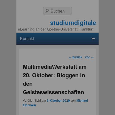
Suchen
studiumdigitale
eLearning an der Goethe-Universität Frankfurt
Hauptmenü
Weiter zum Hauptinhalt
Weiter zum Sekundärinhalt
Beitragsnavigation
←
zurück
vor
→
MultimediaWerkstatt am
20. Oktober: Bloggen in
den
Geisteswissenschaften
Veröffentlicht am
9. Oktober 2020
von
Michael
Eichhorn