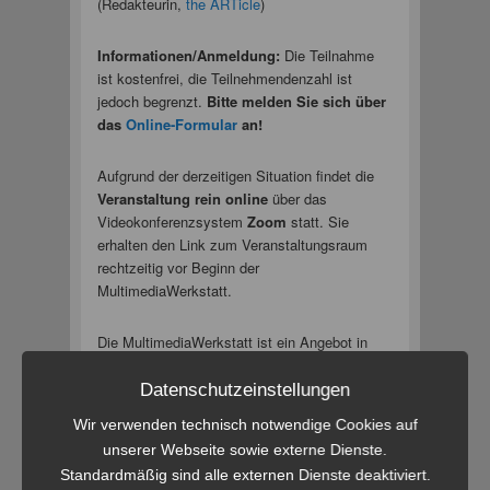
(Redakteurin,
the ARTicle
)
Informationen/Anmeldung:
Die Teilnahme
ist kostenfrei, die Teilnehmendenzahl ist
jedoch begrenzt.
Bitte melden Sie sich über
das
Online-Formular
an!
Aufgrund der derzeitigen Situation findet die
Veranstaltung rein online
über das
Videokonferenzsystem
Zoom
statt. Sie
erhalten den Link zum Veranstaltungsraum
rechtzeitig vor Beginn der
MultimediaWerkstatt.
Die MultimediaWerkstatt ist ein Angebot in
Kooperation mit dem Projekt „
Starker Start ins
Studium
“ und ist von der Hessischen
Datenschutzeinstellungen
Lehrkräfteakademie nach § 65 Hessisches
Wir verwenden technisch notwendige Cookies auf
Lehrerbildungsgesetz akkreditiert (
LA-
unserer Webseite sowie externe Dienste.
Nr.: 01789797-U004391
).
Standardmäßig sind alle externen Dienste deaktiviert.