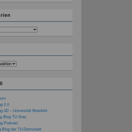
rien
ll
rium
ng 2.0
g 3D – Universität Bielefeld
ng Blog TU Graz
ng-Podcast
g-Blog der TU-Darmstadt