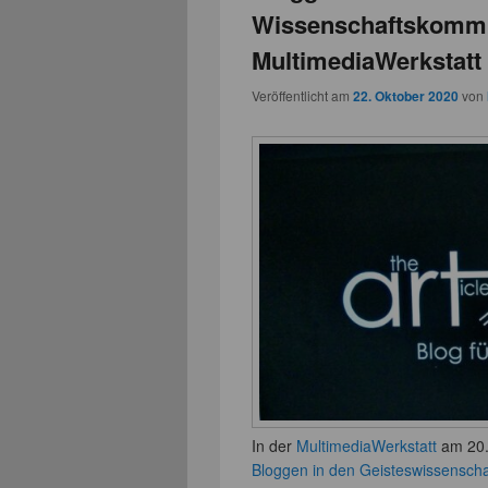
Wissenschaftskommun
MultimediaWerkstatt
Veröffentlicht am
22. Oktober 2020
von
In der
MultimediaWerkstatt
am 20.
Bloggen in den Geisteswissensch