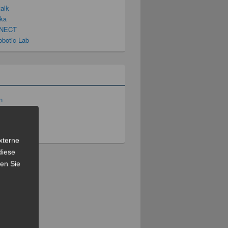
talk
ka
NECT
obotic Lab
n
 Einträge
ar-Feed
s.org
xterne
diese
sen Sie