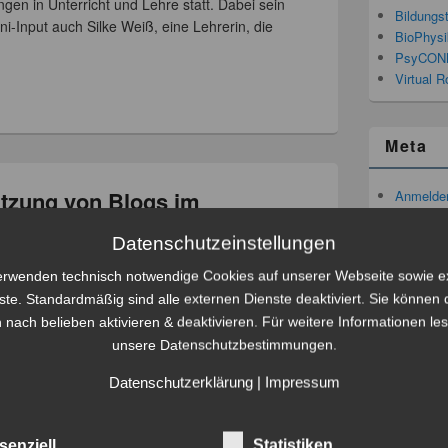
gen in Unterricht und Lehre statt. Dabei sein
Bildungs
ni-Input auch Silke Weiß, eine Lehrerin, die
BioPhysi
PsyCON
Virtual R
Meta
utzung von Blogs im
Anmelde
Feed der
2014 17-18 Uhr
Komment
Datenschutzeinstellungen
WordPres
dia Bremer
erwenden technisch notwendige Cookies auf unserer Webseite sowie e
ste. Standardmäßig sind alle externen Dienste deaktiviert. Sie können 
im Rahmen des
Web 2.0 Kurses
eine Live-Session
 nach belieben aktivieren & deaktivieren. Für weitere Informationen le
ehrer, der in seinem Vortrag:
“Klasse(n)Blogs –
unsere Datenschutzbestimmungen.
ner eigenen Klassencommunity (Aufbau,
)”
die Nutzung von Blogs
weiterlesen
→
Datenschutzerklärung
|
Impressum
,
Web 2.0
senziell
Statistiken