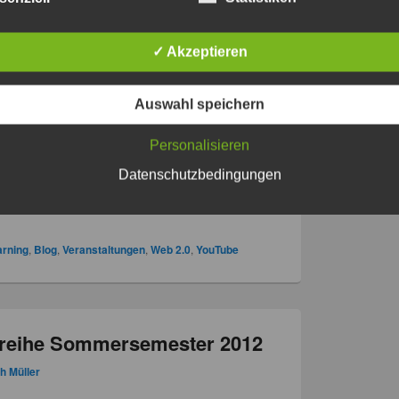
✓ Akzeptieren
n Lernens am 8. März
Auswahl speichern
h Müller
Personalisieren
s digitalen Lernens statt, an dem Schulen,
ven ihre digitalen Lernszenarien vorstellen oder
Datenschutzbedingungen
ieren können. Zum ersten Mal findet dazu in
ige Kongress
weiterlesen
→
arning
,
Blog
,
Veranstaltungen
,
Web 2.0
,
YouTube
reihe Sommersemester 2012
h Müller