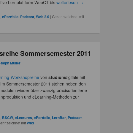
aktive Lernplattform WebCT bis
weiterlesen
→
g
,
ePortfolio
,
Podcast
,
Web 2.0
|
Gekennzeichnet mit
sreihe Sommersemester 2011
Ralph Müller
rning-Workshopreihe
von
studium
digitale mit
Im Sommersemester 2011 stehen neben den
odulen wieder über zwanzig praxisorientierte
nproduktion und eLearning-Methoden zur
g
,
BSCW
,
eLectures
,
ePortfolio
,
LernBar
,
Podcast
,
ennzeichnet mit
Wiki