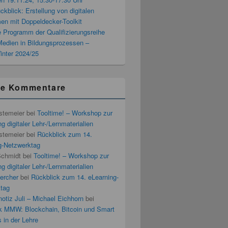
blick: Erstellung von digitalen
men mit Doppeldecker-Toolkit
 Programm der Qualifizierungsreihe
 Medien in Bildungsprozessen –
inter 2024/25
te Kommentare
stemeier
bei
Tooltime! – Workshop zur
g digitaler Lehr-/Lernmaterialien
stemeier
bei
Rückblick zum 14.
g-Netzwerktag
Schmidt
bei
Tooltime! – Workshop zur
g digitaler Lehr-/Lernmaterialien
ercher
bei
Rückblick zum 14. eLearning-
tag
otiz Juli – Michael Eichhorn
bei
k MMW: Blockchain, Bitcoin und Smart
 in der Lehre