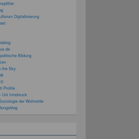
splitter
og
lforum Digitalisierung
cast
iablog
us.de
politische Bildung
zen
n the Sky
08
10
i Profile
– Uni Innsbruck
Soziologie der Wohnstile
ldungsblog