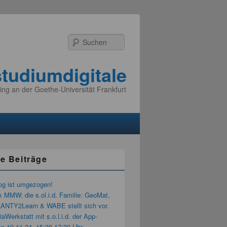
Suchen
studiumdigitale
ing an der Goethe-Universität Frankfurt
e Beiträge
og ist umgezogen!
k MMW: die s.ol.i.d. Familie: GeoMat,
LANTY2Learn & WABE stellt sich vor.
aWerkstatt mit s.o.l.i.d. der App-
n 19.11.24, 15:30-17:30 Uhr