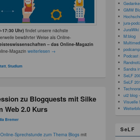
Gedanken
GMW Bl
Hochschu
jura-pod
JuraWiki
0-17:30 Uhr)
findet unsere nächste
M:blog
tlerweile bewährter Weise als Online-
Multimed
eisteswissenschaften – das Online-Magazin
podcamp
Online-Magazin
weiterlesen
→
Podcast 
Randnoti
tatt
,
Studium
Sandra i
SeLF 20
SeLF 20
Technorat
ui2 blog 
ession zu Blogquests mit Silke
Visuelle 
m Web 2.0 Kurs
Weiterbi
dia Bremer
SeLF
e
Online-Sprechstunde zum Thema Blogs
mit