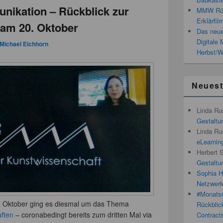
ikation – Rückblick zur
MMW Rück
Erklärfil
 am 20. Oktober
Das neue
Digitale
Michael Eichhorn
Herbst/W
Neues
Linda Ru
Gestaltun
Linda Ru
eLearnin
Herbert 
Gestaltun
Sophia H
Netzwerk
#Monatsn
 Oktober ging es diesmal um das Thema
Rückblic
aften
– coronabedingt bereits zum dritten Mal via
Contracts