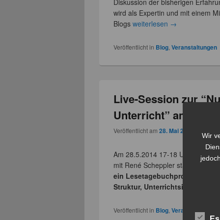
Diskussion der bisherigen Erfahrun
wird als Expertin und mit einem Mi
Blogs
weiterlesen
→
Veröffentlicht in
Blog
,
Veranstaltungen
Live-Session zur “N
Unterricht” am 28.5.
Veröffentlicht am
28. Mai 2014
von
Clau
Wir v
Dien
Am 28.5.2014 17-18 Uhr findet 
jedoch
mit René Scheppler statt, einem L
ein Lesetagebuchprojekt in ei
Struktur, Unterrichtsintegration
Veröffentlicht in
Blog
,
Veranstaltungen
Es