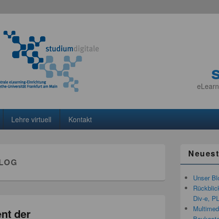
eLearn
Lehre virtuell
Kontakt
Neuest
LOG
Unser Bl
Rückblic
Div-e, P
Multimedi
nt der
Baukaste