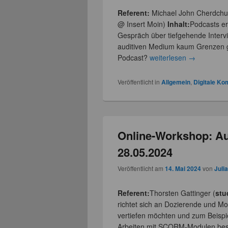
Referent:
Michael John Cherdchu
@ Insert Moin)
Inhalt:
Podcasts er
Gespräch über tiefgehende Intervi
auditiven Medium kaum Grenzen g
Podcast?
weiterlesen
→
Veröffentlicht in
Allgemein
,
Digitale K
Online-Workshop: A
28.05.2024
Veröffentlicht am
14. Mai 2024
von
Juli
Referent:
Thorsten Gattinger (
stu
richtet sich an Dozierende und Mo
vertiefen möchten und zum Beispi
Arbeiten mit SCORM-Modulen bes