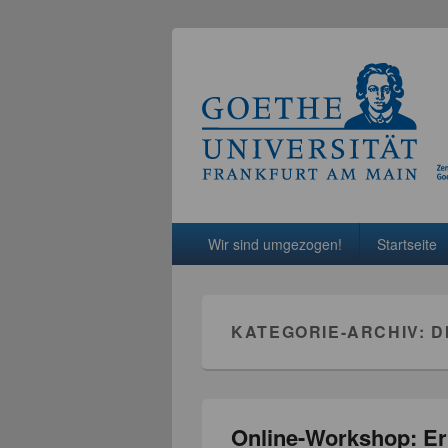
Hauptmenü
Weiter zum Hauptinhalt
Weiter zum Sekundärinhalt
Wir sind umgezogen!
Startseite
KATEGORIE-ARCHIV:
D
Online-Workshop: Erk