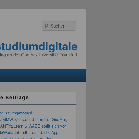
Suchen
studiumdigitale
ing an der Goethe-Universität Frankfurt
e Beiträge
og ist umgezogen!
k MMW: die s.ol.i.d. Familie: GeoMat,
LANTY2Learn & WABE stellt sich vor.
aWerkstatt mit s.o.l.i.d. der App-
n 19.11.24, 15:30-17:30 Uhr