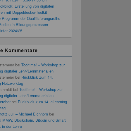
blick: Erstellung von digitalen
men mit Doppeldecker-Toolkit
 Programm der Qualifizierungsreihe
 Medien in Bildungsprozessen –
inter 2024/25
te Kommentare
stemeier
bei
Tooltime! – Workshop zur
g digitaler Lehr-/Lernmaterialien
stemeier
bei
Rückblick zum 14.
g-Netzwerktag
Schmidt
bei
Tooltime! – Workshop zur
g digitaler Lehr-/Lernmaterialien
ercher
bei
Rückblick zum 14. eLearning-
tag
otiz Juli – Michael Eichhorn
bei
k MMW: Blockchain, Bitcoin und Smart
 in der Lehre