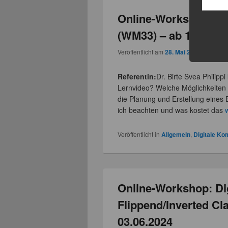
Online-Workshop: Er
(WM33) – ab 13.06.2
Veröffentlicht am
28. Mai 2024
von
Juli
Referentin:
Dr. Birte Svea Philippi
Lernvideo? Welche Möglichkeiten u
die Planung und Erstellung eines
ich beachten und was kostet das
Veröffentlicht in
Allgemein
,
Digitale K
Online-Workshop: Dig
Flippend/Inverted C
03.06.2024