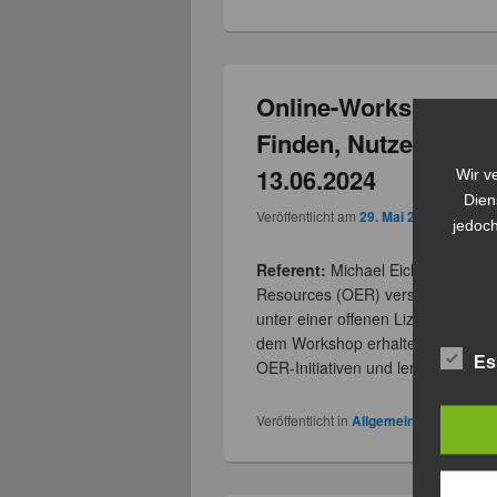
Online-Workshop: Op
Finden, Nutzen, Pro
13.06.2024
Wir v
Dien
Veröffentlicht am
29. Mai 2024
von
Juli
jedoch
Referent:
Michael Eichhorn (
stu
Resources (OER) versteht man frei
unter einer offenen Lizenz wie z
dem Workshop erhalten die Teiln
Es
OER-Initiativen und lernen
weiter
Veröffentlicht in
Allgemein
,
Digitale K