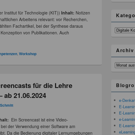
 Institut für Technologie (KIT))
Inhalt:
Notizen
Katego
haftlichen Arbeitens relevant: vor Recherchen,
hlten Fachartikel, bei der Synthese daraus
Kategorien
 Konzeption von Publikationen. Auch
Archiv
ompetenzen
,
Workshop
Archiv
reencasts für die Lehre
Blogro
– ab 21.06.2024
e-Denka
 Schmitt
E-Learni
E-Learnin
e-Learni
halt:
Ein Screencast ist eine Video-
E-Learni
fe bei der Verwendung einer Software am
eLearnin
eibt. Da die Bedienung digitaler Lernumgebungen