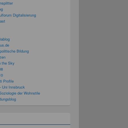
splitter
og
lforum Digitalisierung
cast
iablog
us.de
politische Bildung
zen
n the Sky
08
10
i Profile
– Uni Innsbruck
Soziologie der Wohnstile
ldungsblog