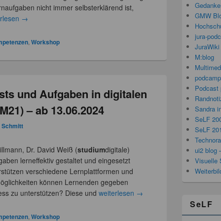
Gedanken
rnaufgaben nicht immer selbsterklärend ist,
GMW Bl
erlesen
→
Hochschu
jura-pod
ompetenzen
,
Workshop
JuraWiki
M:blog
Multimed
podcamp
Podcast 
ts und Aufgaben in digitalen
Randnoti
21) – ab 13.06.2024
Sandra i
SeLF 20
a Schmitt
SeLF 20
Technorat
illmann, Dr. David Weiß (
studium
digitale)
ui2 blog 
ben lerneffektiv gestaltet und eingesetzt
Visuelle 
Weiterbi
stützen verschiedene Lernplattformen und
öglichkeiten können Lernenden gegeben
ess zu unterstützen? Diese und
weiterlesen
→
SeLF
ompetenzen
,
Workshop