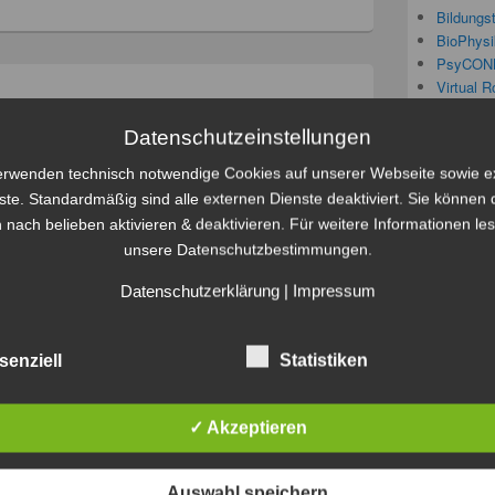
Bildungs
BioPhysi
PsyCON
Virtual R
en Educational Resources –
Datenschutzeinstellungen
duzieren (WM30) – ab
Meta
erwenden technisch notwendige Cookies auf unserer Webseite sowie e
ste. Standardmäßig sind alle externen Dienste deaktiviert. Sie können 
a Schmitt
Anmelde
 nach belieben aktivieren & deaktivieren. Für weitere Informationen le
Feed der
unsere Datenschutzbestimmungen.
Komment
dium
digitale)
Inhalt:
Unter Open Educational
WordPres
Datenschutzerklärung
|
Impressum
 verfügbare Lehr- und Lernmaterialien, die
um Beispiel Creative Commons (CC) stehen. In
ehmenden einen Überblick über verschiedene
senziell
Statistiken
lesen
→
ompetenzen
,
Open Content
,
Workshop
✓ Akzeptieren
Auswahl speichern