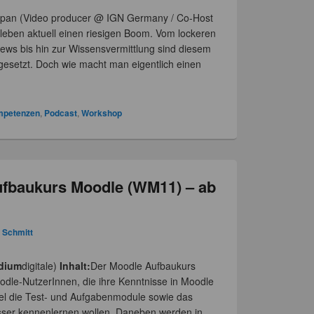
pan (Video producer @ IGN Germany / Co-Host
leben aktuell einen riesigen Boom. Vom lockeren
ews bis hin zur Wissensvermittlung sind diesem
esetzt. Doch wie macht man eigentlich einen
ompetenzen
,
Podcast
,
Workshop
ufbaukurs Moodle (WM11) – ab
a Schmitt
dium
digitale)
Inhalt:
Der Moodle Aufbaukurs
odle-NutzerInnen, die ihre Kenntnisse in Moodle
el die Test- und Aufgabenmodule sowie das
ser kennenlernen wollen. Daneben werden in