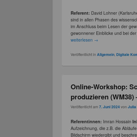
Referent:
David Lohner (Karlsruher
sind in allen Phasen des wissensc
im Anschluss beim Lesen der gewä
gewonnener Einblicke und bei der
weiterlesen
→
Veröffentlicht in
Allgemein
,
Digitale K
Online-Workshop: Sc
produzieren (WM38) 
Veröffentlicht am
7. Juni 2024
von
Julia
Referentinnen:
Imran Hossain
In
Aufzeichnung, die z.B. die Abläu
Bildschirm wiedergibt und beschr