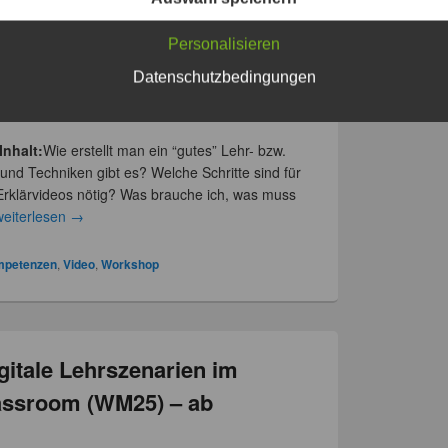
klärvideos in Legetechnik
Personalisieren
024
Datenschutzbedingungen
a Schmitt
Inhalt:
Wie erstellt man ein “gutes” Lehr- bzw.
nd Techniken gibt es? Welche Schritte sind für
 Erklärvideos nötig? Was brauche ich, was muss
weiterlesen
→
ompetenzen
,
Video
,
Workshop
itale Lehrszenarien im
lassroom (WM25) – ab