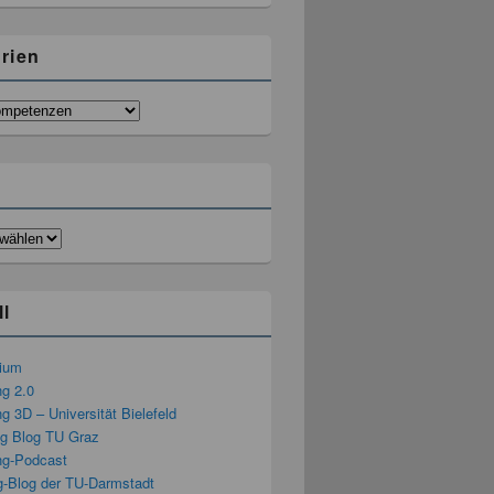
rien
ll
rium
ng 2.0
g 3D – Universität Bielefeld
ng Blog TU Graz
ng-Podcast
g-Blog der TU-Darmstadt