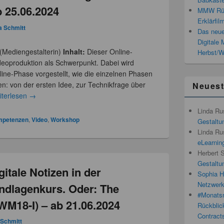
b 25.06.2024
MMW Rück
Erklärfil
a Schmitt
Das neue
Digitale
i (Mediengestalterin)
Inhalt:
Dieser Online-
Herbst/W
ideoproduktion als Schwerpunkt. Dabei wird
ine-Phase vorgestellt, wie die einzelnen Phasen
n: von der ersten Idee, zur Technikfrage über
Neues
iterlesen
→
Linda Ru
ompetenzen
,
Video
,
Workshop
Gestaltun
Linda Ru
eLearnin
Herbert 
Gestaltun
itale Notizen in der
Sophia H
Netzwerk
ndlagenkurs. Oder: The
#Monatsn
(WM18-I) – ab 21.06.2024
Rückblic
Contracts
 Schmitt