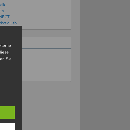
talk
ka
NECT
obotic Lab
xterne
diese
n
sen Sie
 Einträge
ar-Feed
s.org