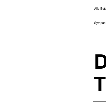
Alle Bei
Sympos
D
T