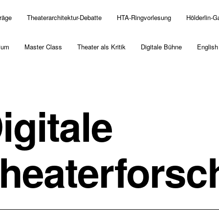
träge
Theaterarchitektur-Debatte
HTA-Ringvorlesung
Hölderlin-G
ium
Master Class
Theater als Kritik
Digitale Bühne
English
igitale
heaterfors