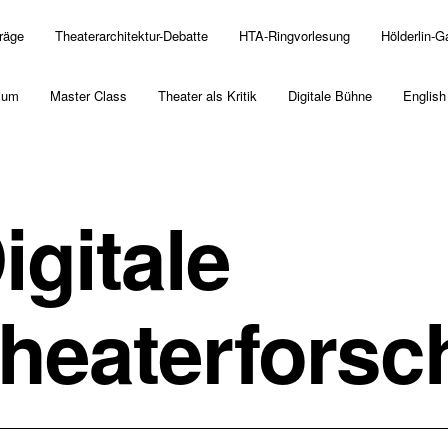
träge
Theaterarchitektur-Debatte
HTA-Ringvorlesung
Hölderlin-G
ium
Master Class
Theater als Kritik
Digitale Bühne
English
igitale
heaterfors