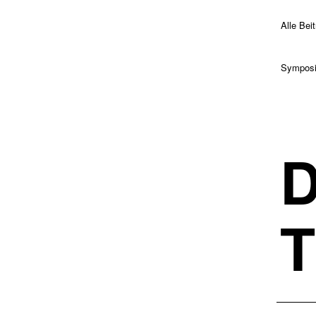
Alle Bei
Sympos
D
T