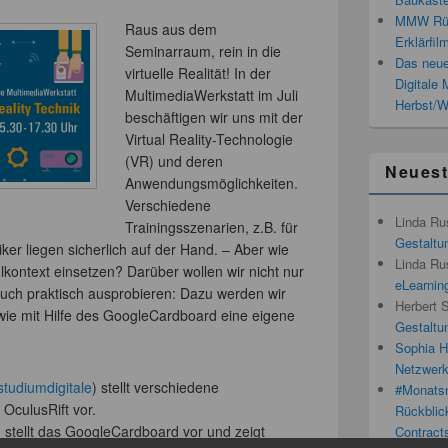
MMW Rück
Raus aus dem
Erklärfil
Seminarraum, rein in die
Das neue
virtuelle Realität! In der
Digitale
MultimediaWerkstatt im Juli
Herbst/W
beschäftigen wir uns mit der
Virtual Reality-Technologie
(VR) und deren
Neues
Anwendungsmöglichkeiten.
Verschiedene
Linda Ru
Trainingsszenarien, z.B. für
Gestaltun
er liegen sicherlich auf der Hand. – Aber wie
Linda Ru
lkontext einsetzen? Darüber wollen wir nicht nur
eLearnin
auch praktisch ausprobieren: Dazu werden wir
Herbert 
owie mit Hilfe des GoogleCardboard eine eigene
Gestaltun
Sophia H
Netzwerk
studiumdigitale
) stellt verschiedene
#Monatsn
 OculusRift vor.
Rückblic
) stellt das GoogleCardboard vor und zeigt
Contracts