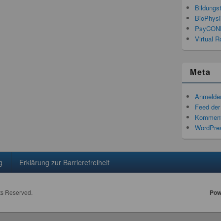
Bildungs
BioPhysi
PsyCON
Virtual R
Meta
Anmelde
Feed der
Komment
WordPres
g
Erklärung zur Barrierefreiheit
hts Reserved.
Pow