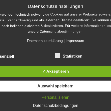
Brille zum Selbstbasteln.
Datenschutzeinstellungen
Katego
e mit!
erwenden technisch notwendige Cookies auf unserer Webseite sowie e
ste. Standardmäßig sind alle externen Dienste deaktiviert. Sie können 
Kategorien
 nach belieben aktivieren & deaktivieren. Für weitere Informationen le
staltung bereits ausgebucht. Wir nehmen Sie
unsere Datenschutzbestimmungen.
d informieren Sie, wenn ein Platz frei
Archiv
Datenschutzerklärung
|
Impressum
ankfurt.de
.
5 von 15.30 – 17.30 Uhr
Archiv
senziell
Statistiken
g-Stammtisch
ab 18 Uhr im Café Albatros statt.
Blogro
✓ Akzeptieren
lgemein
,
MultimediaWerkstatt
,
Veranstaltungen
von
e-Denka
Auswahl speichern
E-Learni
E-Learnin
Personalisieren
e-Learni
HKEITEN DER VIRTUAL REALITY TECHNIK –
E-Learni
2015
”
Datenschutzbedingungen
eLearnin