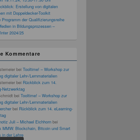
blick: Erstellung von digitalen
men mit Doppeldecker-Toolkit
 Programm der Qualifizierungsreihe
 Medien in Bildungsprozessen –
inter 2024/25
te Kommentare
stemeier
bei
Tooltime! – Workshop zur
g digitaler Lehr-/Lernmaterialien
stemeier
bei
Rückblick zum 14.
g-Netzwerktag
Schmidt
bei
Tooltime! – Workshop zur
g digitaler Lehr-/Lernmaterialien
ercher
bei
Rückblick zum 14. eLearning-
tag
otiz Juli – Michael Eichhorn
bei
k MMW: Blockchain, Bitcoin und Smart
 in der Lehre