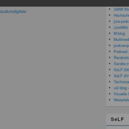
Gedanken
Virtuelle Realität – Nachlese zur
GMW Bl
studiumdigitale
Hochschu
jura-pod
JuraWiki
M:blog
Multimed
podcamp
Podcast 
Randnoti
Sandra i
SeLF 20
SeLF 20
Technorat
ui2 blog 
Visuelle 
Weiterbi
SeLF