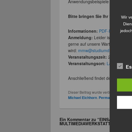
Anwendungsbeispiele für diese VR-
Bitte bringen Sie Ihr Smartphon
Wir v
Dien
Informationen:
PDF-Flyer
jedoch
Anmeldung:
Leider ist die Veran
gerne auf unsere Warteliste auf un
wird:
mmw@studiumdigitale.uni-fr
Veranstaltungszeit:
20. Juli 201
Veranstaltungsort:
Lageplan
Es
Anschließend findet der
eLearnin
Dieser Beitrag wurde veröffentlicht in
Al
Michael Eichhorn
.
Permalink
Ein Kommentar zu “
EINSATZMÖGLIC
MULTIMEDIAWERKSTATT AM 20.07.