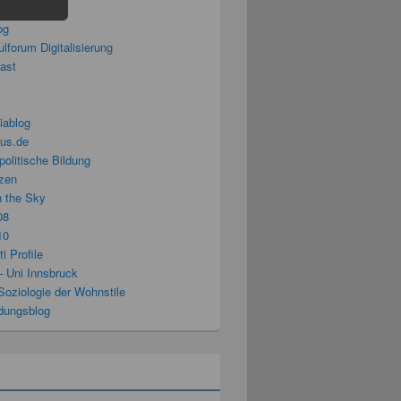
splitter
og
lforum Digitalisierung
cast
iablog
us.de
politische Bildung
zen
n the Sky
08
10
i Profile
– Uni Innsbruck
Soziologie der Wohnstile
ldungsblog