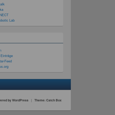
talk
ka
NECT
obotic Lab
n
 Einträge
ar-Feed
s.org
ered by WordPress
|
Theme: Catch Box