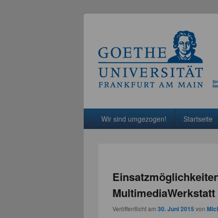
Hauptmenü
Weiter zum Hauptinhalt
Weiter zum Sekundärinhalt
Wir sind umgezogen!
Startseite
Einsatzmöglichkeiten 
MultimediaWerkstatt
Veröffentlicht am
30. Juni 2015
von
Mic