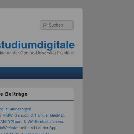
Suchen
studiumdigitale
ing an der Goethe-Universität Frankfurt
e Beiträge
og ist umgezogen!
k MMW: die s.ol.i.d. Familie: GeoMat,
LANTY2Learn & WABE stellt sich vor.
aWerkstatt mit s.o.l.i.d. der App-
n 19.11.24, 15:30-17:30 Uhr