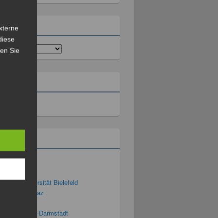
rien
xterne
diese
sen Sie
ll
rium
ng 2.0
g 3D – Universität Bielefeld
ng Blog TU Graz
ng-Podcast
g-Blog der TU-Darmstadt