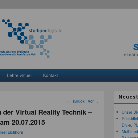
eLearn
Lehre virtuell
Kontakt
Neuest
Beitragsnavigation
←
zurück
vor
→
der Virtual Reality Technik –
Unser Bl
Rückblic
 am 20.07.2015
Div-e, P
Multimedi
hael Eichhorn
Baukaste