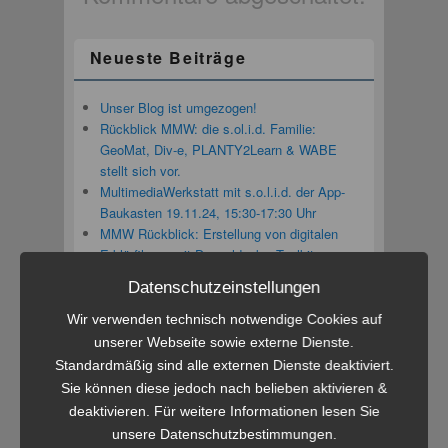
Neueste Beiträge
Unser Blog ist umgezogen!
Rückblick MMW: die s.ol.i.d. Familie:
GeoMat, Div-e, PLANTY2Learn & WABE
stellt sich vor.
MultimediaWerkstatt mit s.o.l.i.d. der App-
Baukasten 19.11.24, 15:30-17:30 Uhr
MMW Rückblick: Erstellung von digitalen
Erklärfilmen mit Doppeldecker-Toolkit
Das neue Programm der Qualifizierungsreihe
Datenschutzeinstellungen
Digitale Medien in Bildungsprozessen –
Herbst/Winter 2024/25
Wir verwenden technisch notwendige Cookies auf
unserer Webseite sowie externe Dienste.
Standardmäßig sind alle externen Dienste deaktiviert.
Neueste Kommentare
Sie können diese jedoch nach belieben aktivieren &
deaktivieren. Für weitere Informationen lesen Sie
Linda Rustemeier
bei
Tooltime! – Workshop
unsere Datenschutzbestimmungen.
zur Gestaltung digitaler Lehr-/Lernmaterialien