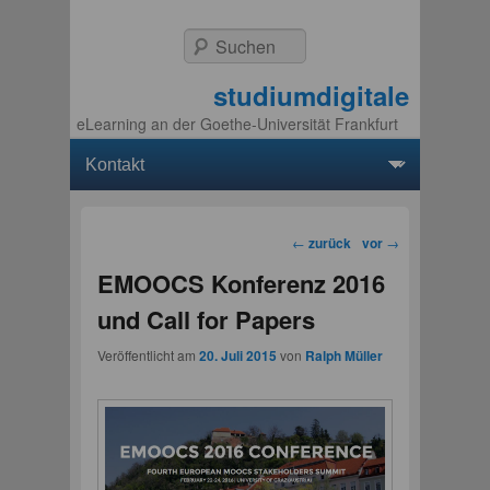
Suchen
studiumdigitale
eLearning an der Goethe-Universität Frankfurt
Hauptmenü
Weiter zum Hauptinhalt
Weiter zum Sekundärinhalt
Beitragsnavigation
←
zurück
vor
→
EMOOCS Konferenz 2016
und Call for Papers
Veröffentlicht am
20. Juli 2015
von
Ralph Müller