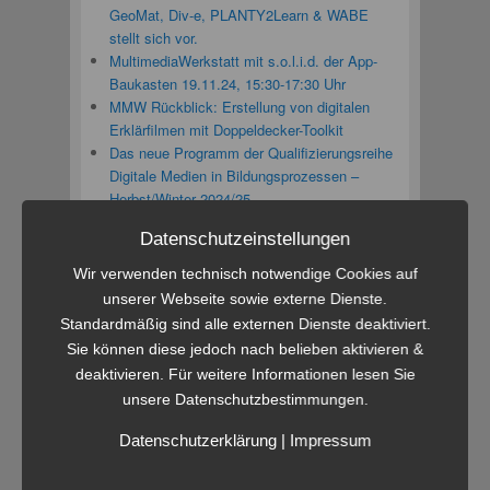
GeoMat, Div-e, PLANTY2Learn & WABE
stellt sich vor.
MultimediaWerkstatt mit s.o.l.i.d. der App-
Baukasten 19.11.24, 15:30-17:30 Uhr
MMW Rückblick: Erstellung von digitalen
Erklärfilmen mit Doppeldecker-Toolkit
Das neue Programm der Qualifizierungsreihe
Digitale Medien in Bildungsprozessen –
Herbst/Winter 2024/25
Datenschutzeinstellungen
Neueste Kommentare
Wir verwenden technisch notwendige Cookies auf
unserer Webseite sowie externe Dienste.
Linda Rustemeier
bei
Tooltime! – Workshop
Standardmäßig sind alle externen Dienste deaktiviert.
zur Gestaltung digitaler Lehr-/Lernmaterialien
Sie können diese jedoch nach belieben aktivieren &
Linda Rustemeier
bei
Rückblick zum 14.
deaktivieren. Für weitere Informationen lesen Sie
eLearning-Netzwerktag
unsere Datenschutzbestimmungen.
Herbert Schmidt
bei
Tooltime! – Workshop
zur Gestaltung digitaler Lehr-/Lernmaterialien
Datenschutzerklärung
|
Impressum
Sophia Hercher
bei
Rückblick zum 14.
eLearning-Netzwerktag