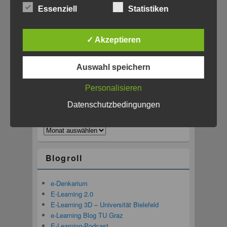
#Monatsnotiz Juli – Michael Eichhorn
bei
Essenziell
Statistiken
Rückblick MMW: Blockchain, Bitcoin und
Smart Contracts in der Lehre
✓ Akzeptieren
Kategorien
Auswahl speichern
Kategorien
Personalisieren
Archiv
Datenschutzbedingungen
Archiv
Blogroll
e-Denkarium
E-Learning 2.0
E-Learning 3D – Universität Bielefeld
e-Learning Blog TU Graz
E-Learning-Podcast