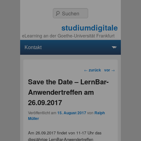
Suchen
studiumdigitale
eLearning an der Goethe-Universität Frankfurt
Hauptmenü
Weiter zum Hauptinhalt
Weiter zum Sekundärinhalt
Beitragsnavigation
←
zurück
vor
→
Save the Date – LernBar-
Anwendertreffen am
26.09.2017
Veröffentlicht am
15. August 2017
von
Ralph
Müller
Am 26.09.2017 findet von 11-17 Uhr das
diesjährige LernBar-Anwendertreffen