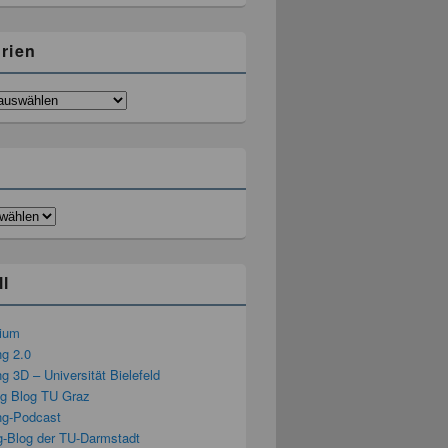
rien
ll
rium
ng 2.0
g 3D – Universität Bielefeld
ng Blog TU Graz
ng-Podcast
g-Blog der TU-Darmstadt