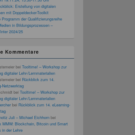
blick: Erstellung von digitalen
men mit Doppeldecker-Toolkit
 Programm der Qualifizierungsreihe
 Medien in Bildungsprozessen –
inter 2024/25
te Kommentare
stemeier
bei
Tooltime! – Workshop zur
g digitaler Lehr-/Lernmaterialien
stemeier
bei
Rückblick zum 14.
g-Netzwerktag
Schmidt
bei
Tooltime! – Workshop zur
g digitaler Lehr-/Lernmaterialien
ercher
bei
Rückblick zum 14. eLearning-
tag
otiz Juli – Michael Eichhorn
bei
k MMW: Blockchain, Bitcoin und Smart
 in der Lehre