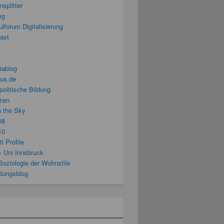
splitter
og
lforum Digitalisierung
cast
iablog
us.de
politische Bildung
zen
n the Sky
08
10
i Profile
– Uni Innsbruck
Soziologie der Wohnstile
ldungsblog