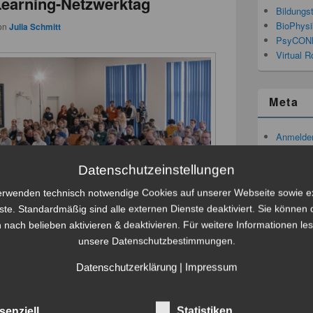
Learning-Netzwerktag
Bildungs
BioPhysi
on
Julia Schmitt
PsyCON
Virtual R
Meta
Anmelde
Feed der
Komment
Datenschutzeinstellungen
WordPres
erwenden technisch notwendige Cookies auf unserer Webseite sowie e
ste. Standardmäßig sind alle externen Dienste deaktiviert. Sie können 
 nach belieben aktivieren & deaktivieren. Für weitere Informationen le
unsere Datenschutzbestimmungen.
earning-Netzwerktag an der Goethe-Universität
o statt. Mehr als 200 Lehrende und eLearning-
Datenschutzerklärung
|
Impressum
ität sowie anderer Hochschulen und Schulen
. In verschiedenen Vorträgen,
weiterlesen
→
senziell
Statistiken