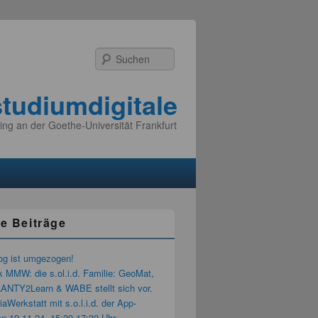
Suchen
studiumdigitale
ing an der Goethe-Universität Frankfurt
e Beiträge
og ist umgezogen!
k MMW: die s.ol.i.d. Familie: GeoMat,
LANTY2Learn & WABE stellt sich vor.
aWerkstatt mit s.o.l.i.d. der App-
n 19.11.24, 15:30-17:30 Uhr