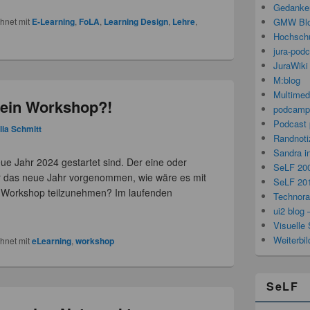
Gedanken
hnet mit
E-Learning
,
FoLA
,
Learning Design
,
Lehre
,
GMW Bl
Hochschu
jura-pod
JuraWiki
M:blog
Multimed
 ein Workshop?!
podcamp
Podcast 
lia Schmitt
Randnoti
Sandra i
neue Jahr 2024 gestartet sind. Der eine oder
SeLF 20
für das neue Jahr vorgenommen, wie wäre es mit
SeLF 20
) Workshop teilzunehmen? Im laufenden
Technorat
ui2 blog 
Visuelle 
Weiterbi
hnet mit
eLearning
,
workshop
SeLF