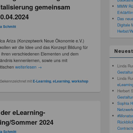
italisierung gemeinsam
MMW Rück
Erklärfil
0.04.2024
Das neue
Digitale
ia Schmitt
Herbst/W
lca Ariza (Konzeptwerk Neue Ökonomie e.V.)
llen wir die Idee und das Konzept Bildung für
Neues
it ihren verschiedenen Elementen und dem
ändnis kennenlernen, sowie uns mit
Linda Ru
litischen
weiterlesen
→
Gestaltun
Linda Ru
Gekennzeichnet mit
E-Learning
,
eLearning
,
workshop
eLearnin
Herbert 
Gestaltun
Sophia H
Netzwerk
der eLearning-
#Monatsn
ling/Sommer 2024
Rückblic
Contracts
ia Schmitt