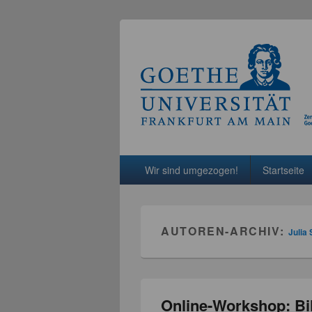
Hauptmenü
Weiter zum Hauptinhalt
Weiter zum Sekundärinhalt
Wir sind umgezogen!
Startseite
AUTOREN-ARCHIV:
Julia 
Online-Workshop: Bil