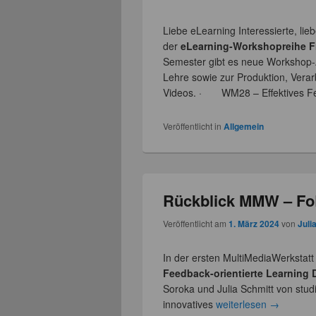
Liebe eLearning Interessierte, l
der
eLearning-Workshopreihe 
Semester gibt es neue Workshop-A
Lehre sowie zur Produktion, Verar
Videos. · WM28 – Effektives 
Veröffentlicht in
Allgemein
Rückblick MMW – FoL
Veröffentlicht am
1. März 2024
von
Juli
In der ersten MultiMediaWerksta
Feedback-orientierte Learning
Soroka und Julia Schmitt von stud
innovatives
weiterlesen
→