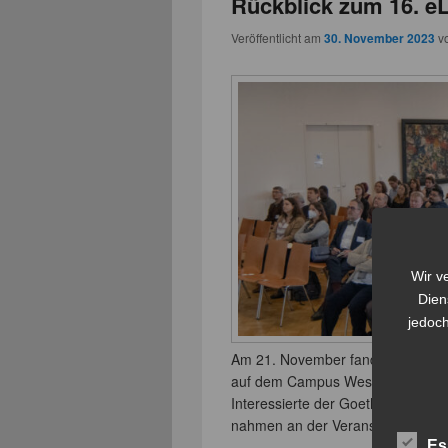
Rückblick zum 16. e
Veröffentlicht am
30. November 2023
v
Wir v
Dien
jedoch
Am 21. November fand der 16. eL
auf dem Campus Westend im Casin
Interessierte der Goethe-Univers
nahmen an der Veranstaltung teil
Es