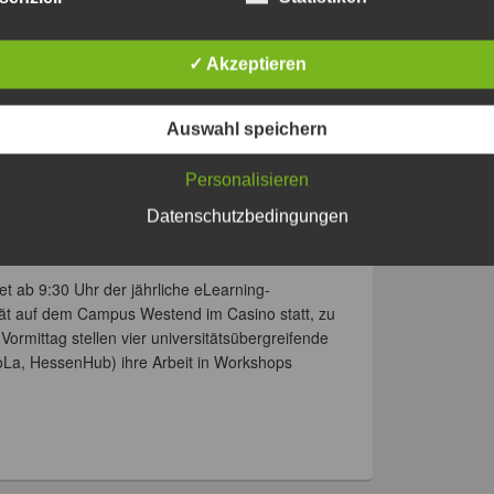
g
,
Netzwerktag
,
Veranstaltungen
|
Gekennzeichnet mit
✓ Akzeptieren
Auswahl speichern
ning-Netzwerktag der Goethe-
Personalisieren
Datenschutzbedingungen
n
Julia Schmitt
t ab 9:30 Uhr der jährliche eLearning-
ät auf dem Campus Westend im Casino statt, zu
Vormittag stellen vier universitätsübergreifende
oLa, HessenHub) ihre Arbeit in Workshops