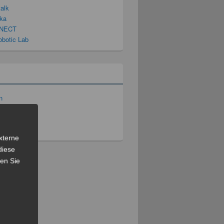
talk
ka
NECT
obotic Lab
n
 Einträge
ar-Feed
s.org
xterne
diese
sen Sie