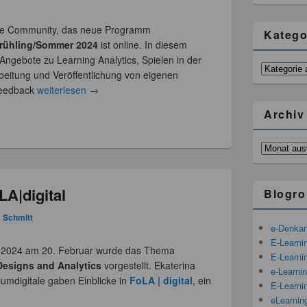
iebe Community, das neue Programm
Katego
Frühling/Sommer 2024
ist online. In diesem
ngebote zu Learning Analytics, Spielen in der
Kategorien
beitung und Veröffentlichung von eigenen
Feedback
weiterlesen
→
Archiv
Archiv
A|digital
Blogro
a Schmitt
e-Denka
E-Learni
tt 2024 am 20. Februar wurde das Thema
E-Learnin
 Designs and Analytics
vorgestellt. Ekaterina
e-Learni
iumdigitale gaben Einblicke in
FoLA | digital
, ein
E-Learni
eLearnin