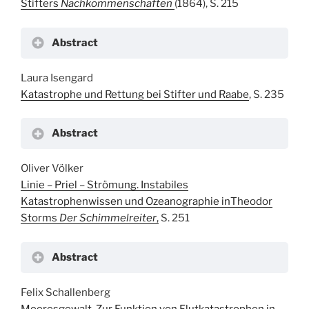
Stifters
Nachkommenschaften
(1864), S. 215
Abstract
Laura Isengard
Katastrophe und Rettung bei Stifter und Raabe
, S. 235
Abstract
Oliver Völker
Linie – Priel – Strömung. Instabiles
Katastrophenwissen und Ozeanographie
inTheodor
Storms
Der Schimmelreiter
,
S. 251
Abstract
Felix Schallenberg
Meeresgewalt. Zur Funktion von Flutkatastrophen in