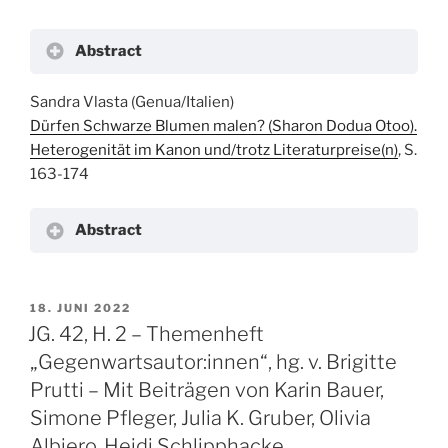
Abstract
Sandra Vlasta (Genua/Italien)
Dürfen Schwarze Blumen malen? (Sharon Dodua Otoo).
Heterogenität im Kanon und/trotz Literaturpreise(n)
, S.
163-174
Abstract
VERÖFFENTLICHT
18. JUNI 2022
AM
JG. 42, H. 2 – Themenheft
„Gegenwartsautor:innen“, hg. v. Brigitte
Prutti – Mit Beiträgen von Karin Bauer,
Simone Pfleger, Julia K. Gruber, Olivia
Albiero, Heidi Schlipphacke