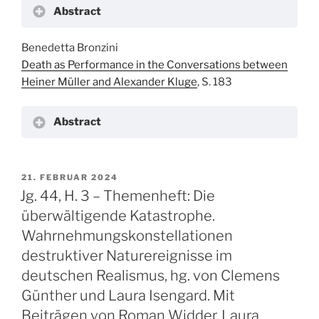
Abstract
Benedetta Bronzini
Death as Performance in the Conversations between
Heiner Müller and Alexander Kluge
, S. 183
Abstract
VERÖFFENTLICHT
21. FEBRUAR 2024
AM
Jg. 44, H. 3 – Themenheft: Die
überwältigende Katastrophe.
Wahrnehmungskonstellationen
destruktiver Naturereignisse im
deutschen Realismus, hg. von Clemens
Günther und Laura Isengard. Mit
Beiträgen von Roman Widder, Laura