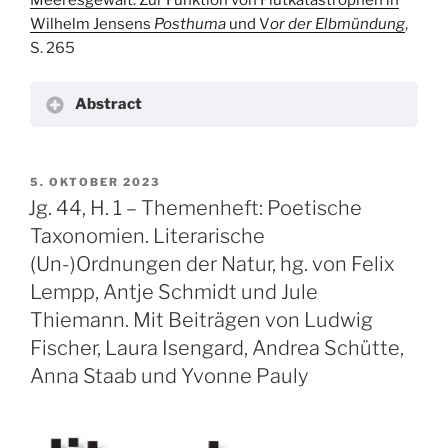
Wilhelm Jensens
Posthuma
und V
or der Elbmündung
,
S. 265
Abstract
VERÖFFENTLICHT
5. OKTOBER 2023
AM
Jg. 44, H. 1 – Themenheft: Poetische
Taxonomien. Literarische
(Un-)Ordnungen der Natur, hg. von Felix
Lempp, Antje Schmidt und Jule
Thiemann. Mit Beiträgen von Ludwig
Fischer, Laura Isengard, Andrea Schütte,
Anna Staab und Yvonne Pauly