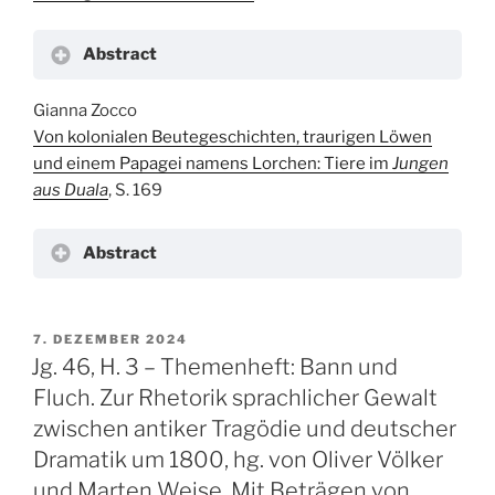
Abstract
Gianna Zocco
Von kolonialen Beutegeschichten, traurigen Löwen
und einem Papagei namens Lorchen: Tiere im
Jungen
aus Duala
, S. 169
Abstract
VERÖFFENTLICHT
7. DEZEMBER 2024
AM
Jg. 46, H. 3 – Themenheft: Bann und
Fluch. Zur Rhetorik sprachlicher Gewalt
zwischen antiker Tragödie und deutscher
Dramatik um 1800, hg. von Oliver Völker
und Marten Weise. Mit Beträgen von