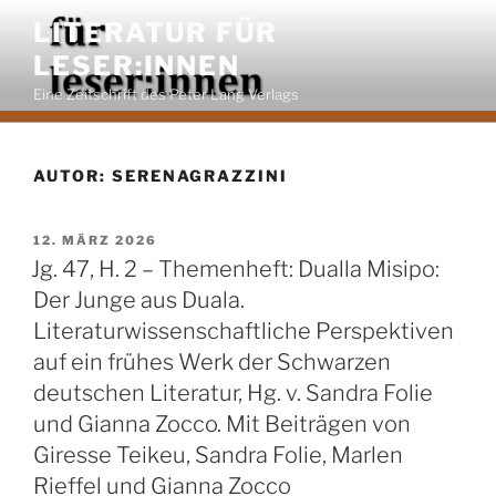
Zum
LITERATUR FÜR
Inhalt
LESER:INNEN
springen
Eine Zeitschrift des Peter Lang Verlags
AUTOR:
SERENAGRAZZINI
VERÖFFENTLICHT
12. MÄRZ 2026
AM
Jg. 47, H. 2 – Themenheft: Dualla Misipo:
Der Junge aus Duala.
Literaturwissenschaftliche Perspektiven
auf ein frühes Werk der Schwarzen
deutschen Literatur, Hg. v. Sandra Folie
und Gianna Zocco. Mit Beiträgen von
Giresse Teikeu, Sandra Folie, Marlen
Rieffel und Gianna Zocco