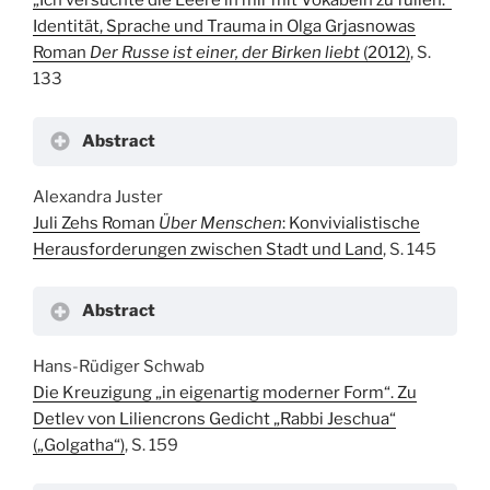
„Ich versuchte die Leere in mir mit Vokabeln zu füllen.“
Identität, Sprache und Trauma in Olga Grjasnowas
Roman
Der Russe ist einer, der Birken liebt
(2012)
, S.
133
Abstract
Alexandra Juster
Juli Zehs Roman
Über Menschen
: Konvivialistische
Herausforderungen zwischen Stadt und Land
, S. 145
Abstract
Hans-Rüdiger Schwab
Die Kreuzigung „in eigenartig moderner Form“. Zu
Detlev von Liliencrons Gedicht „Rabbi Jeschua“
(„Golgatha“)
, S. 159