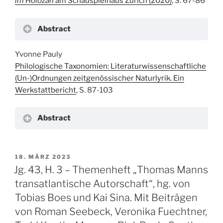
im Holozän
am Schauspielhaus Zürich (2020)
, S. 67-86
Abstract
Yvonne Pauly
Philologische Taxonomien: Literaturwissenschaftliche
(Un-)Ordnungen zeitgenössischer Naturlyrik. Ein
Werkstattbericht
, S. 87-103
Abstract
VERÖFFENTLICHT
18. MÄRZ 2023
AM
Jg. 43, H. 3 – Themenheft „Thomas Manns
transatlantische Autorschaft“, hg. von
Tobias Boes und Kai Sina. Mit Beiträgen
von Roman Seebeck, Veronika Fuechtner,