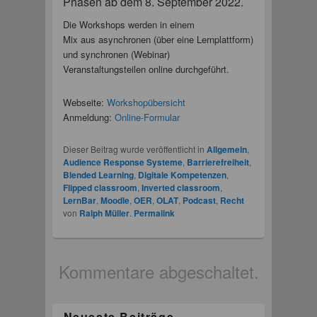
Phasen ab dem 8. September 2022.
Die Workshops werden in einem
Mix aus asynchronen (über eine Lernplattform)
und synchronen (Webinar)
Veranstaltungsteilen online durchgeführt.
Webseite:
Workshopübersicht
Anmeldung:
Online-Formular
Dieser Beitrag wurde veröffentlicht in
Allgemein
,
Audience Response Systeme
,
Barrierefreiheit
,
Blended Learning
,
Digitale Kompetenzen
,
Flipped classroom
,
Inverted classroom
,
LernBar
,
Moodle
,
OER
,
OLAT
,
Podcast
,
Recht
von
Ralph Müller
.
Permalink
Kommentare abgeschaltet.
Neueste Beiträge