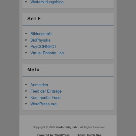
Weiterbildungsblog
SeLF
Bildungstalk
BioPhysika
PsyCONNECT
Virtual Robotic Lab
Meta
Anmelden
Feed der Einträge
Kommentar-Feed
WordPress.org
Seitenfuß-Menü
Copyright © 2026
studiumdigitale
. All Rights Reserved.
Powered by WordPress
|
Theme: Catch Box