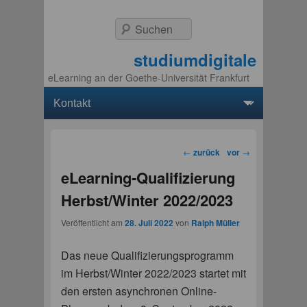
Suchen
studiumdigitale
eLearning an der Goethe-Universität Frankfurt
Hauptmenü
Weiter zum Hauptinhalt
Weiter zum Sekundärinhalt
Beitragsnavigation
←
zurück
vor
→
eLearning-Qualifizierung
Herbst/Winter 2022/2023
Veröffentlicht am
28. Juli 2022
von
Ralph Müller
Das neue Qualifizierungsprogramm
im Herbst/Winter 2022/2023 startet mit
den ersten asynchronen Online-