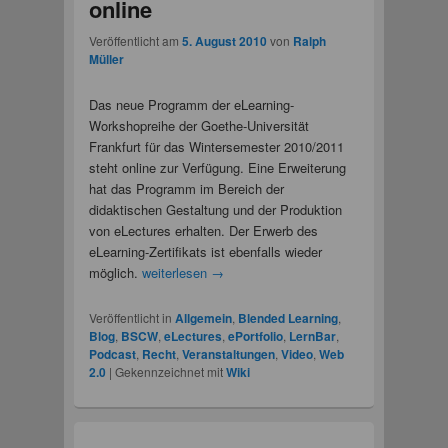
online
Veröffentlicht am
5. August 2010
von
Ralph
Müller
Das neue Programm der eLearning-
Workshopreihe der Goethe-Universität
Frankfurt für das Wintersemester 2010/2011
steht online zur Verfügung. Eine Erweiterung
hat das Programm im Bereich der
didaktischen Gestaltung und der Produktion
von eLectures erhalten. Der Erwerb des
eLearning-Zertifikats ist ebenfalls wieder
möglich.
weiterlesen
→
Veröffentlicht in
Allgemein
,
Blended Learning
,
Blog
,
BSCW
,
eLectures
,
ePortfolio
,
LernBar
,
Podcast
,
Recht
,
Veranstaltungen
,
Video
,
Web
2.0
|
Gekennzeichnet mit
Wiki