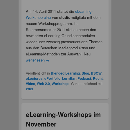
Am 14. April 2011 startet die
eLearning-
Workshopreihe
von
studium
digitale mit dem
neuem Workshopprogramm. Im
Sommersemester 2011 stehen neben den
bewährten eLearning-Grundlagenmodulen
wieder über zwanzig praxisorientierte Themen
aus den Bereichen Medienproduktion und
eLearning-Methoden zur Auswahl. Neu
weiterlesen
→
Veröffentlicht in
Blended Learning
,
Blog
,
BSCW
,
eLectures
,
ePortfolio
,
LernBar
,
Podcast
,
Recht
,
Video
,
Web 2.0
,
Workshop
|
Gekennzeichnet mit
Wiki
eLearning-Workshops im
November