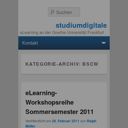
Suchen
studiumdigitale
eLearning an der Goethe-Universität Frankfurt
Hauptmenü
Weiter zum Hauptinhalt
Weiter zum Sekundärinhalt
KATEGORIE-ARCHIV:
BSCW
eLearning-
Workshopsreihe
Sommersemester 2011
Veröffentlicht am
28. Februar 2011
von
Ralph
Müller