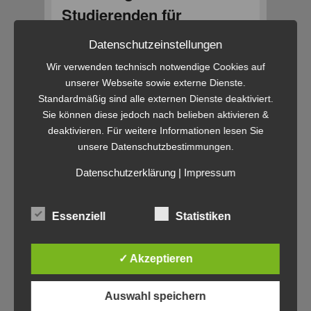
Studierenden für
Studierende (Teil 16 von
Datenschutzeinstellungen
16)
Wir verwenden technisch notwendige Cookies auf
Veröffentlicht am
21. August 2009
von
Ralph
unserer Webseite sowie externe Dienste.
Müller
Standardmäßig sind alle externen Dienste deaktiviert.
Sie können diese jedoch nach belieben aktivieren &
In der letzten Episode von “eLearning – von
deaktivieren. Für weitere Informationen lesen Sie
Studierenden für Studierende” berichtet Sarah
unsere Datenschutzbestimmungen.
Gerco, Studierende am Fachbereich 03,
Gesellschaftswissenschaften, über ihr Projekt
Datenschutzerklärung
|
Impressum
“Unterrichtsforschung in der Politischen
Bildung”. Das Projekt die universitäre
Ausbildung von zukünftigen LehrerInnen mit
Essenziell
Statistiken
Hilfe von Videos und
weiterlesen
→
✓ Akzeptieren
Veröffentlicht in
Blended Learning
,
BSCW
,
Campusfest
,
SeLF
,
Video
Auswahl speichern