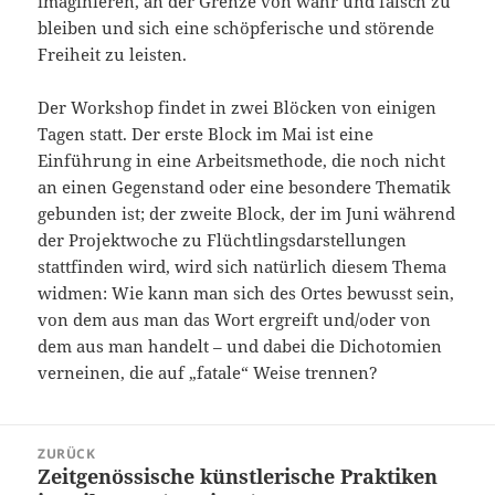
imaginieren, an der Grenze von wahr und falsch zu
bleiben und sich eine schöpferische und störende
Freiheit zu leisten.
Der Workshop findet in zwei Blöcken von einigen
Tagen statt. Der erste Block im Mai ist eine
Einführung in eine Arbeitsmethode, die noch nicht
an einen Gegenstand oder eine besondere Thematik
gebunden ist; der zweite Block, der im Juni während
der Projektwoche zu Flüchtlingsdarstellungen
stattfinden wird, wird sich natürlich diesem Thema
widmen: Wie kann man sich des Ortes bewusst sein,
von dem aus man das Wort ergreift und/oder von
dem aus man handelt – und dabei die Dichotomien
verneinen, die auf „fatale“ Weise trennen?
Beitragsnavigation
ZURÜCK
Zeitgenössische künstlerische Praktiken
Vorheriger