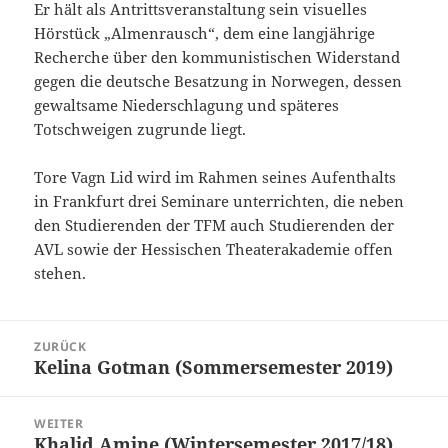
Er hält als Antrittsveranstaltung sein visuelles
Hörstück „Almenrausch“, dem eine langjährige
Recherche über den kommunistischen Widerstand
gegen die deutsche Besatzung in Norwegen, dessen
gewaltsame Niederschlagung und späteres
Totschweigen zugrunde liegt.
Tore Vagn Lid wird im Rahmen seines Aufenthalts
in Frankfurt drei Seminare unterrichten, die neben
den Studierenden der TFM auch Studierenden der
AVL sowie der Hessischen Theaterakademie offen
stehen.
Beitragsnavigation
ZURÜCK
Kelina Gotman (Sommersemester 2019)
Vorheriger
Beitrag:
WEITER
Khalid Amine (Wintersemester 2017/18)
Nächster