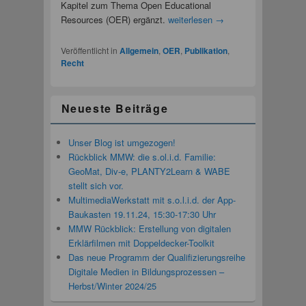
Kapitel zum Thema Open Educational
Resources (OER) ergänzt.
weiterlesen
→
Veröffentlicht in
Allgemein
,
OER
,
Publikation
,
Recht
Neueste Beiträge
Unser Blog ist umgezogen!
Rückblick MMW: die s.ol.i.d. Familie:
GeoMat, Div-e, PLANTY2Learn & WABE
stellt sich vor.
MultimediaWerkstatt mit s.o.l.i.d. der App-
Baukasten 19.11.24, 15:30-17:30 Uhr
MMW Rückblick: Erstellung von digitalen
Erklärfilmen mit Doppeldecker-Toolkit
Das neue Programm der Qualifizierungsreihe
Digitale Medien in Bildungsprozessen –
Herbst/Winter 2024/25