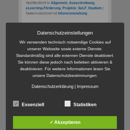
Veröffentlicht in
Allgemein
,
Ausschreibung
,
eLearning-Förderung
,
Projekte
,
SeLF
,
Studium
|
Gekennzeichnet mit
Infoveranstaltung
Datenschutzeinstellungen
Erklärfilm des SeLF-
Wir verwenden technisch notwendige Cookies auf
Projektes „Watch &
unserer Webseite sowie externe Dienste.
Write“ für FraMediale-
Standardmäßig sind alle externen Dienste deaktiviert.
Sie können diese jedoch nach belieben aktivieren &
Preis 2015 nominiert
deaktivieren. Für weitere Informationen lesen Sie
unsere Datenschutzbestimmungen.
Veröffentlicht am
29. Juli 2015
von
bvarzic
Datenschutzerklärung
|
Impressum
Essenziell
Statistiken
✓ Akzeptieren