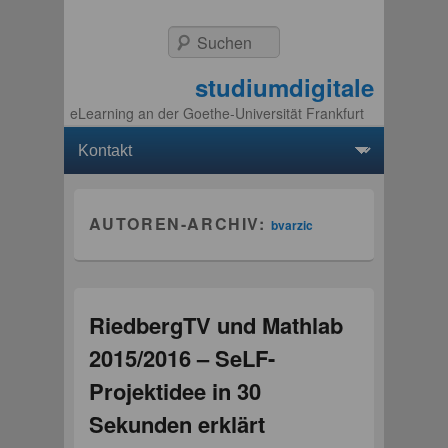
Suchen
studiumdigitale
eLearning an der Goethe-Universität Frankfurt
Hauptmenü
Weiter zum Hauptinhalt
Weiter zum Sekundärinhalt
AUTOREN-ARCHIV:
bvarzic
RiedbergTV und Mathlab
2015/2016 – SeLF-
Projektidee in 30
Sekunden erklärt