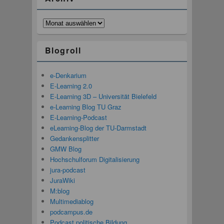
Archiv
Blogroll
e-Denkarium
E-Learning 2.0
E-Learning 3D – Universität Bielefeld
e-Learning Blog TU Graz
E-Learning-Podcast
eLearning-Blog der TU-Darmstadt
Gedankensplitter
GMW Blog
Hochschulforum Digitalisierung
jura-podcast
JuraWiki
M:blog
Multimediablog
podcampus.de
Podcast politische Bildung