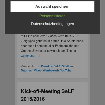
Auswahl speichern
Personalisieren
Das SeLF-Projekt
“Watch & Write”
möchte
Datenschutzbedingungen
Inhalte rund um das Thema
wissenschaftliches Schreiben und Arbeiten
mit Hilfe animierter Videos vermitteln. Zur
Zielgruppe gehören in erster Linie Studierende,
aber auch Lehrende aller Fachbereiche der
Goethe-Universität sowie alle am Thema
weiterlesen
→
Veröffentlicht in
Projekte
,
SeLF
,
Studium
,
Tutorium
,
Video
,
Wettbewerb
,
YouTube
Kick-off-Meeting SeLF
2015/2016