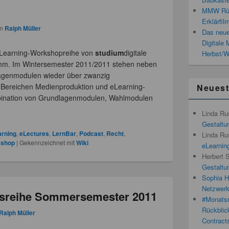
MMW Rück
Erklärfil
on
Ralph Müller
Das neue
Digitale
 eLearning-Workshopreihe von
studium
digitale
Herbst/W
m. Im Wintersemester 2011/2011 stehen neben
agenmodulen wieder über zwanzig
 Bereichen Medienproduktion und eLearning-
Neues
ination von Grundlagenmodulen, Wahlmodulen
Linda Ru
Gestaltun
arning
,
eLectures
,
LernBar
,
Podcast
,
Recht
,
Linda Ru
kshop
|
Gekennzeichnet mit
Wiki
eLearnin
Herbert 
Gestaltun
Sophia H
Netzwerk
sreihe Sommersemester 2011
#Monatsn
Rückblic
Ralph Müller
Contracts