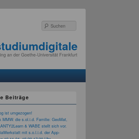
Suchen
studiumdigitale
ing an der Goethe-Universität Frankfurt
e Beiträge
og ist umgezogen!
k MMW: die s.ol.i.d. Familie: GeoMat,
LANTY2Learn & WABE stellt sich vor.
aWerkstatt mit s.o.l.i.d. der App-
n 19.11.24, 15:30-17:30 Uhr