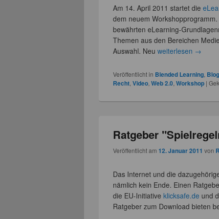
Am 14. April 2011 startet die
eLea
dem neuem Workshopprogramm. 
bewährten eLearning-Grundlagenm
Themen aus den Bereichen Medie
Auswahl. Neu
weiterlesen
→
Veröffentlicht in
Blended Learning
,
Blo
Recht
,
Video
,
Web 2.0
,
Workshop
|
Gek
Ratgeber "Spielregel
Veröffentlicht am
12. Januar 2011
von
R
Das Internet und die dazugehöri
nämlich kein Ende. Einen Ratgeber 
die EU-Initiative
klicksafe.de
und d
Ratgeber zum Download bieten b