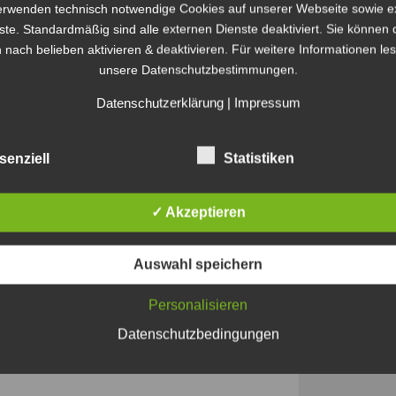
erwenden technisch notwendige Cookies auf unserer Webseite sowie e
Bildungs
ste. Standardmäßig sind alle externen Dienste deaktiviert. Sie können 
BioPhysi
lph Müller
 nach belieben aktivieren & deaktivieren. Für weitere Informationen le
PsyCON
Virtual R
unsere Datenschutzbestimmungen.
-Workshopreihe der Goethe-Universität
2010/2011 steht online zur Verfügung. Eine
Datenschutzerklärung
|
Impressum
Bereich der didaktischen Gestaltung und der
Meta
 Der Erwerb des eLearning-Zertifikats ist
esen
→
senziell
Statistiken
Anmelde
Feed der
arning
,
Blog
,
BSCW
,
eLectures
,
ePortfolio
,
LernBar
,
Komment
✓ Akzeptieren
eo
,
Web 2.0
|
Gekennzeichnet mit
Wiki
WordPres
Auswahl speichern
heitliches europäisches
Personalisieren
Datenschutzbedingungen
 Müller