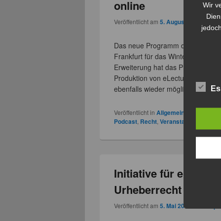
online
Wir v
Dien
Veröffentlicht am
5. August 2010
von
Ra
jedoch
Das neue Programm der eLearning
Frankfurt für das Wintersemester 
Erweiterung hat das Programm im 
Produktion von eLectures erhalten.
ebenfalls wieder möglich.
weiterl
Es
Veröffentlicht in
Allgemein
,
Blended Le
Podcast
,
Recht
,
Veranstaltungen
,
Vid
Initiative für ein ein
Urheberrecht
Veröffentlicht am
5. Mai 2010
von
Ralph