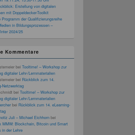
blick: Erstellung von digitalen
men mit Doppeldecker-Toolkit
 Programm der Qualifizierungsreihe
 Medien in Bildungsprozessen –
inter 2024/25
te Kommentare
stemeier
bei
Tooltime! – Workshop zur
g digitaler Lehr-/Lernmaterialien
stemeier
bei
Rückblick zum 14.
g-Netzwerktag
Schmidt
bei
Tooltime! – Workshop zur
g digitaler Lehr-/Lernmaterialien
ercher
bei
Rückblick zum 14. eLearning-
tag
otiz Juli – Michael Eichhorn
bei
k MMW: Blockchain, Bitcoin und Smart
 in der Lehre