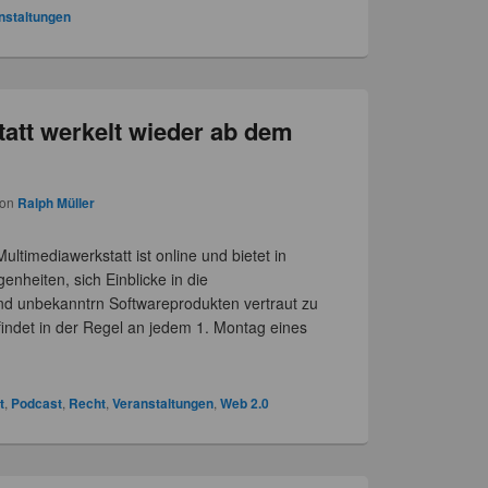
nstaltungen
att werkelt wieder ab dem
von
Ralph Müller
timediawerkstatt ist online und bietet in
heiten, sich Einblicke in die
nd unbekanntrn Softwareprodukten vertraut zu
indet in der Regel an jedem 1. Montag eines
t
,
Podcast
,
Recht
,
Veranstaltungen
,
Web 2.0