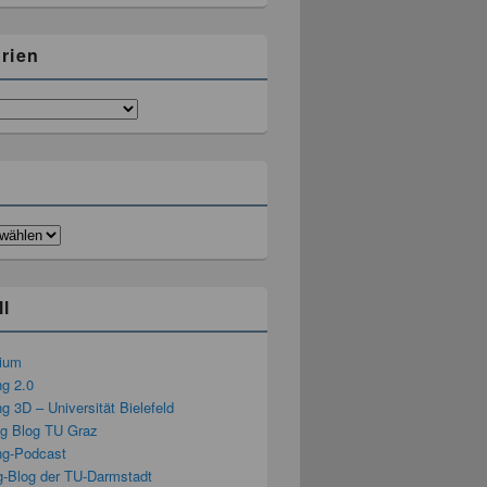
rien
ll
rium
ng 2.0
g 3D – Universität Bielefeld
ng Blog TU Graz
ng-Podcast
g-Blog der TU-Darmstadt