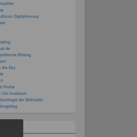
splitter
og
lforum Digitalisierung
cast
iablog
us.de
politische Bildung
zen
n the Sky
08
10
i Profile
– Uni Innsbruck
Soziologie der Wohnstile
ldungsblog