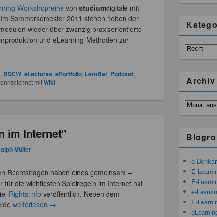
rning-Workshopreihe
von
studium
digitale mit
Im Sommersemester 2011 stehen neben den
Katego
odulen wieder über zwanzig praxisorientierte
nproduktion und eLearning-Methoden zur
Kategorien
g
,
BSCW
,
eLectures
,
ePortfolio
,
LernBar
,
Podcast
,
Archiv
ennzeichnet mit
Wiki
Archiv
n im Internet"
Blogro
alph Müller
e-Denka
E-Learni
gen Rechtsfragen haben eines gemeinsam –
E-Learnin
für die wichtigsten Spielregeln im Internet hat
e-Learni
ie
iRights.info
veröffentlich. Neben dem
E-Learni
eide
weiterlesen
→
eLearnin