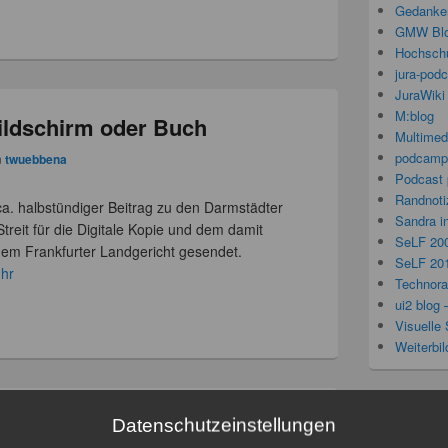
Gedanken
GMW Bl
Hochschu
jura-pod
JuraWiki
M:blog
ildschirm oder Buch
Multimed
podcamp
n
twuebbena
Podcast 
Randnoti
ca. halbstündiger Beitrag zu den Darmstädter
Sandra i
treit für die Digitale Kopie und dem damit
SeLF 20
em Frankfurter Landgericht gesendet.
SeLF 20
Uhr
Technorat
ui2 blog 
Visuelle 
Weiterbi
SeLF
 eLearning-Workshopreihe
Datenschutzeinstellungen